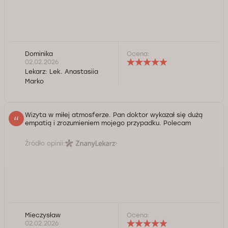
Dominika
Ocena:
02.02.2026
Lekarz:
Lek. Anastasiia
Marko
Wizyta w miłej atmosferze. Pan doktor wykazał się dużą
empatią i zrozumieniem mojego przypadku. Polecam
Źródło opinii:
Mieczysław
Ocena:
lek. Patryk Pozowski: Serdecznie dziękuję :)
02.02.2026