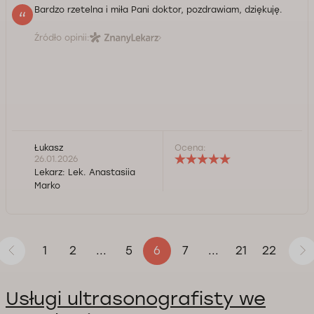
Bardzo rzetelna i miła Pani doktor, pozdrawiam, dziękuję.
Źródło opinii:
Łukasz
Ocena:
26.01.2026
Lekarz:
Lek. Anastasiia
Marko
1
2
5
7
21
22
...
6
...
Usługi ultrasonografisty we