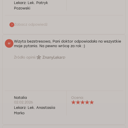
Lekarz:
Lek. Patryk
Kontrola jakości świadczonych usług Doctorpro
Pozowski
Zobacz odpowiedź
Wizyta bezstresowa, Pani doktor odpowiadała na wszystkie
moje pytania. Na pewno wrócę za rok :)
Źródło opinii:
Natalia
Ocena:
02.02.2026
Lekarz:
Lek. Anastasiia
Marko