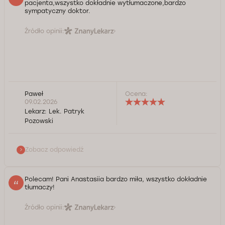
pacjenta,wszystko dokładnie wytłumaczone,bardzo
sympatyczny doktor.
Źródło opinii:
Paweł
Ocena:
lek. Patryk Pozowski: Dziękuję serdecznie i życzę
09.02.2026
wszystkiego dobrego :)
Lekarz:
Lek. Patryk
Pozowski
Kontrola jakości świadczonych usług Doctorpro
Zobacz odpowiedź
Polecam! Pani Anastasiia bardzo miła, wszystko dokładnie
tłumaczy!
Źródło opinii: