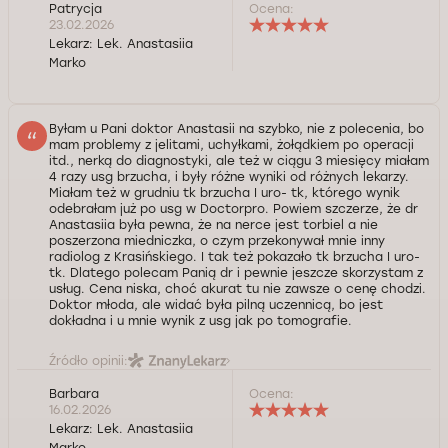
Patrycja
Ocena:
23.02.2026
Lekarz:
Lek. Anastasiia
Marko
Byłam u Pani doktor Anastasii na szybko, nie z polecenia, bo
mam problemy z jelitami, uchyłkami, żołądkiem po operacji
itd., nerką do diagnostyki, ale też w ciągu 3 miesięcy miałam
4 razy usg brzucha, i były różne wyniki od różnych lekarzy.
Miałam też w grudniu tk brzucha I uro- tk, którego wynik
odebrałam już po usg w Doctorpro. Powiem szczerze, że dr
Anastasiia była pewna, że na nerce jest torbiel a nie
poszerzona miedniczka, o czym przekonywał mnie inny
radiolog z Krasińskiego. I tak też pokazało tk brzucha I uro-
tk. Dlatego polecam Panią dr i pewnie jeszcze skorzystam z
usług. Cena niska, choć akurat tu nie zawsze o cenę chodzi.
Doktor młoda, ale widać była pilną uczennicą, bo jest
dokładna i u mnie wynik z usg jak po tomografie.
Źródło opinii:
Barbara
Ocena:
16.02.2026
Lekarz:
Lek. Anastasiia
Marko