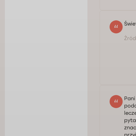
Świe
Źródł
Pani
podc
lecz
pyta
znac
przy