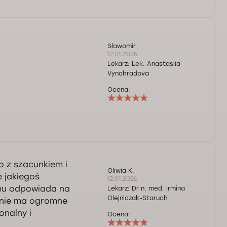
Sławomir
12.01.2026
Lekarz:
Lek. Anastasiia
Vynohradova
Ocena:
o z szacunkiem i
Oliwia K.
 jakiegoś
12.01.2026
emu odpowiada na
Lekarz:
Dr n. med. Irmina
Olejniczak-Staruch
 mnie ma ogromne
onalny i
Ocena: