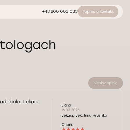
+48 800 003 033
Poproś o kontakt
atologach
Napisz opinię
podobało! Lekarz
Liana
16.03.2026
Lekarz:
Lek. Inna Hrushko
Ocena: