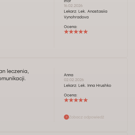
Ihor
16.02.2026
Lekarz:
Lek. Anastasiia
Vynohradova
Ocena:
an leczenia,
Anna
omunikacji.
02.02.2026
Lekarz:
Lek. Inna Hrushko
Ocena:
Zobacz odpowiedź