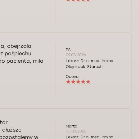
a, obejrzała
PS
z pośpiechu.
09.03.2026
do pacjenta, miła
Lekarz:
Dr n. med. Irmina
Olejniczak-Staruch
Ocena:
tor
Marta
 dłuższej
03.03.2026
e pozostajemy w
Lekarz:
Dr n. med. Irmina