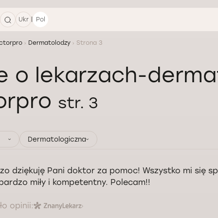
|
Ukr
Pol
ctorpro
Dermatolodzy
Strona 3
e o lekarzach-derm
orpro
str. 3
Dermatologiczna
zo dziękuję Pani doktor za pomoc! Wszystko mi się s
 bardzo miły i kompetentny. Polecam!!
o opinii: