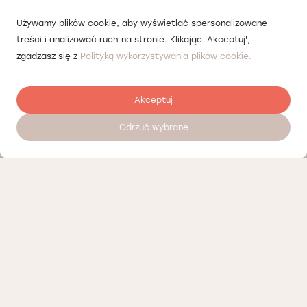
Używamy plików cookie, aby wyświetlać spersonalizowane
treści i analizować ruch na stronie. Klikając 'Akceptuj',
zgadzasz się z
Polityką wykorzystywania plików cookie.
Akceptuj
Odrzuć wybrane
Zostaw opinię
Nasi partnerzy
Polityka prywatności
Polityka Cookies