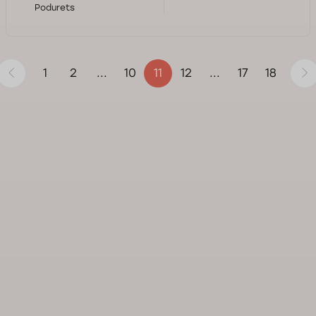
Podurets
1
2
10
12
17
18
...
11
...