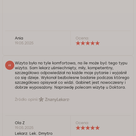
Ania
Ocena:
19.05.2025
Wizyta była na tyle komfortowa, na ile może być tego typu
wizyta. Sam lekarz uśmiechnięty, miły, kompetentny,
szczegółowo odpowiedział na każde moje pytanie i wyjaśnił
co się dzieje. Wykonał bezbolesne badanie podczas którego
szczegółowo opisywał co widzi. Gabinet jest nowoczesny i
dobrze wyposażony. Naprawdę polecam wizytę u Doktora.
Źródło opinii:
Ola Z
Ocena:
19.05.2025
Lekarz:
Lek. Dmytro