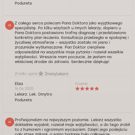
Podurets
Z całego serca polecam Pana Doktora jako wyjątkowego
specjalistę. Po kilku wizytach u innych lekarzy, dopiero u
Pana Doktora postawiono trafną diagnozę i przedstawiono
konkretny plan leczenia. Konsultacja przebiegła w spokojnej i
życzliwej atmosferze – wszystko zostało mi jasno i
zrozumiale wytłumaczone. Pan Doktor cierpliwie
odpowiedział na wszystkie moje pytania i rozwiał wszelkie
wątpliwości. Wreszcie mam poczucie, że jestem na
właściwej drodze do zdrowia. Serdecznie dziękuję!
Źródło opinii:
Eliza
Ocena:
16.06.2025
Lekarz:
Lek. Dmytro
Podurets
Profesjonalizm na najwyższym poziomie. Lekarz wszystko
dokładnie wyjaśnił, rozwiał moje wątpliwości, a do tego zrobił
to z humorem i ogromnym wyczuciem. Dzięki jego podejściu
cały stres zniknął, a samo badanie było całkowicie