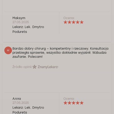
Maksym
Ocena:
27.05.2025
Lekarz:
Lek. Dmytro
Podurets
Bardzo dobry chirurg – kompetentny i rzeczowy. Konsultacja
przebiegła sprawnie, wszystko dokładnie wyjaśnił. Wzbudza
zaufanie. Polecam!
Źródło opinii:
Алла
Ocena:
27.05.2025
Lekarz:
Lek. Dmytro
Podurets