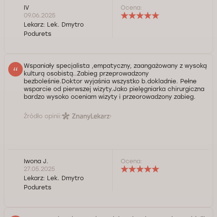
IV
Ocena:
09.06.2025
Lekarz:
Lek. Dmytro
Podurets
Wspaniały specjalista ,empatyczny, zaangażowany z wysoką
kulturą osobistą..Zabieg przeprowadzony
bezboleśnie.Doktor wyjaśnia wszystko b.dokladnie. Pełne
wsparcie od pierwszej wizyty.Jako pielęgniarka chirurgiczna
bardzo wysoko oceniam wizyty i przeorowadzony zabieg.
Źródło opinii:
Iwona J.
Ocena:
27.05.2025
Lekarz:
Lek. Dmytro
Podurets