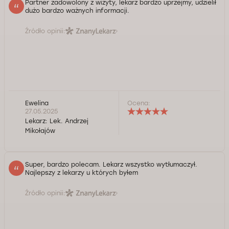
Partner zadowolony z wizyty, lekarz bardzo uprzejmy, udzielił
dużo bardzo ważnych informacji.
Źródło opinii:
Ewelina
Ocena:
27.05.2025
Lekarz:
Lek. Andrzej
Mikołajów
Super, bardzo polecam. Lekarz wszystko wytłumaczył.
Najlepszy z lekarzy u których byłem
Źródło opinii: