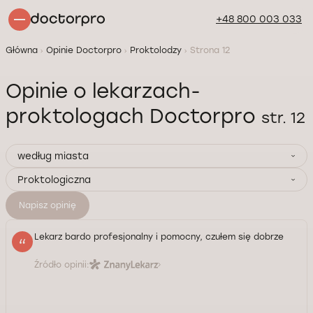
+48 800 003 033
Główna
Opinie Doctorpro
Proktolodzy
Strona 12
Opinie o lekarzach-
proktologach Doctorpro
str. 12
według miasta
Proktologiczna
Napisz opinię
Lekarz bardo profesjonalny i pomocny, czułem się dobrze
Źródło opinii: