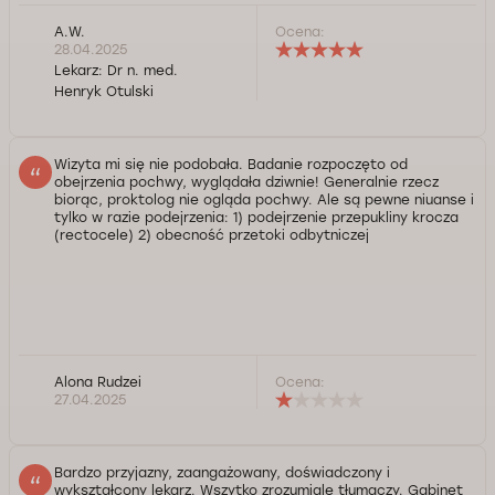
A.W.
Ocena:
28.04.2025
Lekarz:
Dr n. med.
Henryk Otulski
Wizyta mi się nie podobała. Badanie rozpoczęto od
obejrzenia pochwy, wyglądała dziwnie! Generalnie rzecz
biorąc, proktolog nie ogląda pochwy. Ale są pewne niuanse i
tylko w razie podejrzenia: 1) podejrzenie przepukliny krocza
(rectocele) 2) obecność przetoki odbytniczej
Alona Rudzei
Ocena:
27.04.2025
Bardzo przyjazny, zaangażowany, doświadczony i
wykształcony lekarz. Wszytko zrozumiale tłumaczy. Gabinet