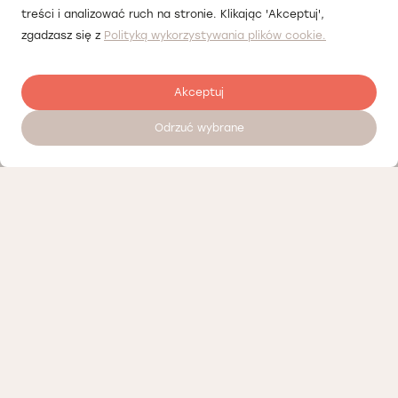
treści i analizować ruch na stronie. Klikając 'Akceptuj',
zgadzasz się z
Polityką wykorzystywania plików cookie.
Akceptuj
Odrzuć wybrane
Zostaw opinię
Nasi partnerzy
Polityka prywatności
Polityka Cookies
Informacje o naszej działalności