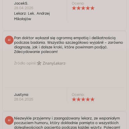
JacekS.
Ocena:
28.04.2025
Lekarz:
Lek. Andrzej
Mikołajów
Pan doktor wykazał się ogromną empatią i delikatnością
podczas badania. Wszystko szczegółowo wyjaśnił – zarówno
diagnozę, jak i dalsze kroki, które powinnam podjąć.
Zdecydowanie polecam!
Źródło opinii:
Justyna
Ocena:
28.04.2025
Niezwykle przyjemny i zaangażowany lekarz, ze wspaniałym
poczuciem humoru, który dokładnie pamięta o wszystkich
dolegliwościach pacjenta podczas każdej wizyty. Polecam!