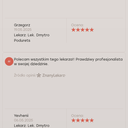
Grzegorz
Ocena:
19.05.2025
Lekarz:
Lek. Dmytro
Podurets
Polecam wszystkim tego lekarza!! Prawdziwy profesjonalista
w swojej dziedzinie.
Źródło opinii:
Yevhenii
Ocena:
06.05.2025
Lekarz:
Lek. Dmytro