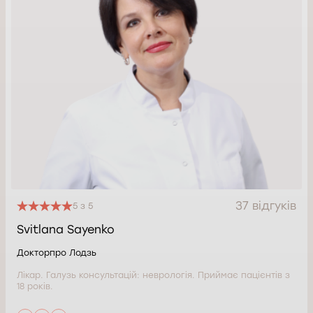
37 відгуків
5 з 5
Svitlana Sayenko
Докторпро Лодзь
Лікар. Галузь консультацій: неврологія. Приймає пацієнтів з
18 років.