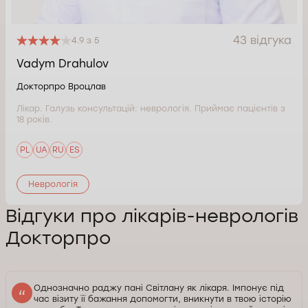
43 відгука
4.9 з 5
Vadym Drahulov
Докторпро Вроцлав
Лікар. Галузь консультацій: неврологія. Приймає пацієнтів з
18 років.
PL
UA
RU
ES
Неврологія
Відгуки про лікарів-неврологів
Докторпро
Однозначно раджу пані Світлану як лікаря. Імпонує під
час візиту її бажання допомогти, вникнути в твою історію