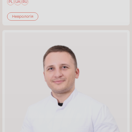
PL
UA
RU
Неврологія