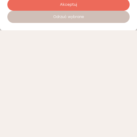
Akceptuj
Odrzuć wybrane
Записатися на прийом 24/7
Наші партнери
Політика конфіденційності
Політика Cookies
Інформація про нашу діяльність
Доступні вакансії
Положення про телемедичні консультації Лодзь
Організаційні положення Лодзь
Організаційні положення Вроцлав