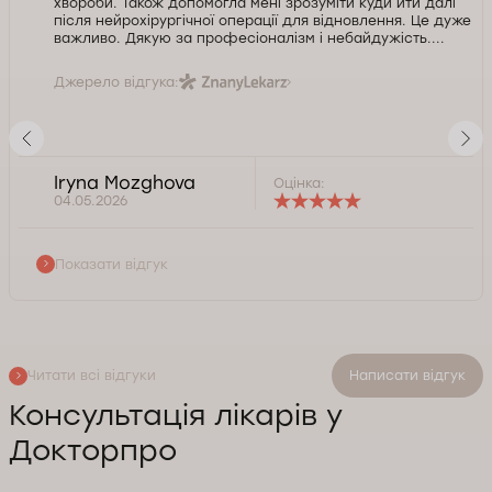
хвороби. Також допомогла мені зрозуміти куди йти далі
після нейрохірургічної операції для відновлення. Це дуже
важливо. Дякую за професіоналізм і небайдужість....
Джерело відгука:
Iryna Mozghova
Оцінка:
04.05.2026
Показати відгук
Читати всі відгуки
Написати відгук
Консультація лікарів у
Докторпро