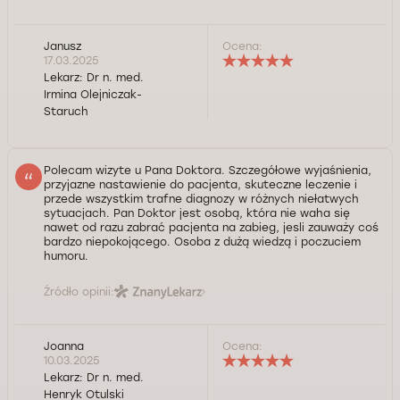
Janusz
Ocena:
17.03.2025
Lekarz:
Dr n. med.
Irmina Olejniczak-
Staruch
Polecam wizyte u Pana Doktora. Szczegółowe wyjaśnienia,
przyjazne nastawienie do pacjenta, skuteczne leczenie i
przede wszystkim trafne diagnozy w różnych niełatwych
sytuacjach. Pan Doktor jest osobą, która nie waha się
nawet od razu zabrać pacjenta na zabieg, jesli zauważy coś
bardzo niepokojącego. Osoba z dużą wiedzą i poczuciem
humoru.
Źródło opinii:
Joanna
Ocena:
10.03.2025
Lekarz:
Dr n. med.
Henryk Otulski