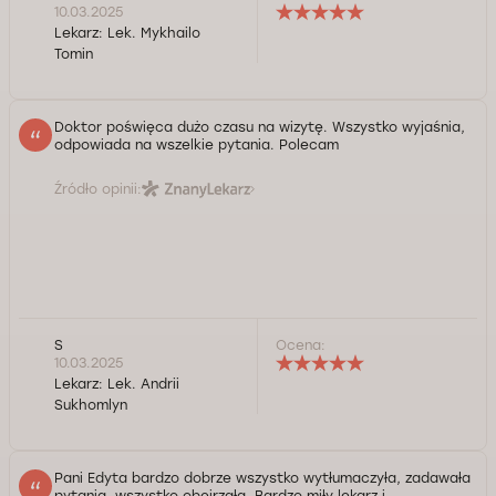
10.03.2025
Lekarz:
Lek. Mykhailo
Tomin
Doktor poświęca dużo czasu na wizytę. Wszystko wyjaśnia,
odpowiada na wszelkie pytania. Polecam
Źródło opinii:
S
Ocena:
10.03.2025
Lekarz:
Lek. Andrii
Sukhomlyn
Pani Edyta bardzo dobrze wszystko wytłumaczyła, zadawała
pytania, wszystko obejrzała. Bardzo miły lekarz i