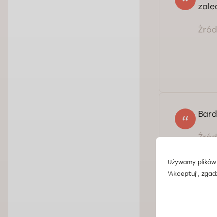
zale
Źródł
Bard
Źródł
Używamy plików 
'Akceptuj', zgad