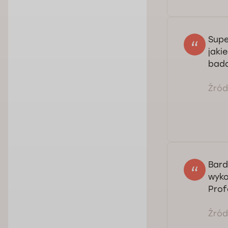
Supe
jaki
bada
Źródł
Bard
wyko
Prof
Źródł