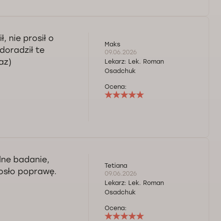
 nie prosił o
Maks
doradził te
09.06.2026
az)
Lekarz:
Lek. Roman
Osadchuk
Ocena:
dne badanie,
Tetiana
iosło poprawę.
09.06.2026
Lekarz:
Lek. Roman
Osadchuk
Ocena: