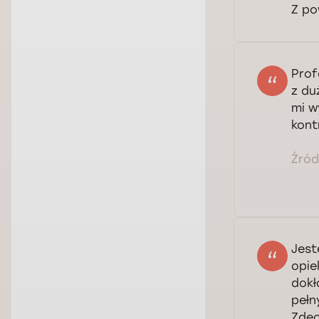
Z po
Prof
z du
mi w
kont
Źródł
Jest
opie
dokł
pełn
Zde