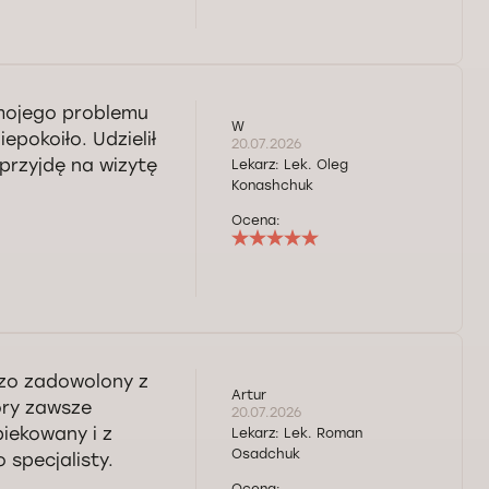
 mojego problemu
W
epokoiło. Udzielił
20.07.2026
 przyjdę na wizytę
Lekarz:
Lek. Oleg
Konashchuk
Ocena:
dzo zadowolony z
Artur
tóry zawsze
20.07.2026
iekowany i z
Lekarz:
Lek. Roman
Osadchuk
specjalisty.