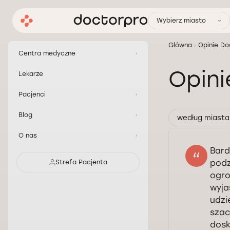
Wybierz miasto
Główna
Opinie Do
Centra medyczne
Opini
Lekarze
Pacjenci
Blog
według miasta
O nas
Bard
podz
Strefa Pacjenta
ogro
wyja
udzi
szac
dosk