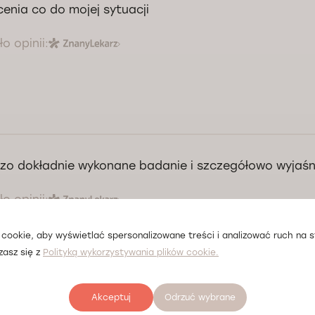
cenia co do mojej sytuacji
o opinii:
zo dokładnie wykonane badanie i szczegółowo wyjaśn
o opinii:
cookie, aby wyświetlać spersonalizowane treści i analizować ruch na st
zasz się z
Polityką wykorzystywania plików cookie.
Akceptuj
Odrzuć wybrane