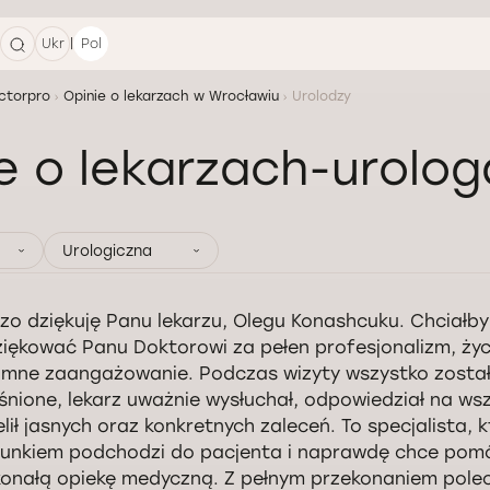
|
Ukr
Pol
ctorpro
Opinie o lekarzach w Wrocławiu
Urolodzy
e o lekarzach-urolo
Urologiczna
zo dziękuję Panu lekarzu, Olegu Konashcuku. Chciałb
iękować Panu Doktorowi za pełen profesjonalizm, życz
mne zaangażowanie. Podczas wizyty wszystko został
śnione, lekarz uważnie wysłuchał, odpowiedział na wsz
elił jasnych oraz konkretnych zaleceń. To specjalista, k
unkiem podchodzi do pacjenta i naprawdę chce pomó
onałą opiekę medyczną. Z pełnym przekonaniem polec