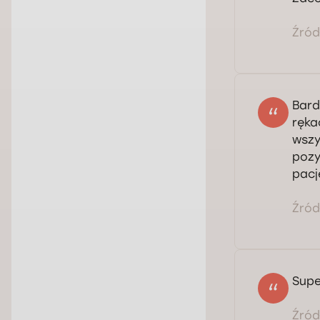
Źródł
Bard
ręka
wszy
pozy
pacj
Źródł
Supe
Źródł