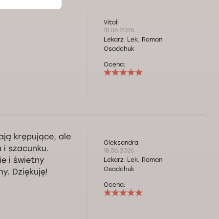
Vitali
18.06.2026
Lekarz:
Lek. Roman
Osadchuk
Ocena:
ją krępujące, ale
Oleksandra
 i szacunku.
18.06.2026
e i świetny
Lekarz:
Lek. Roman
Osadchuk
y. Dziękuję!
Ocena: