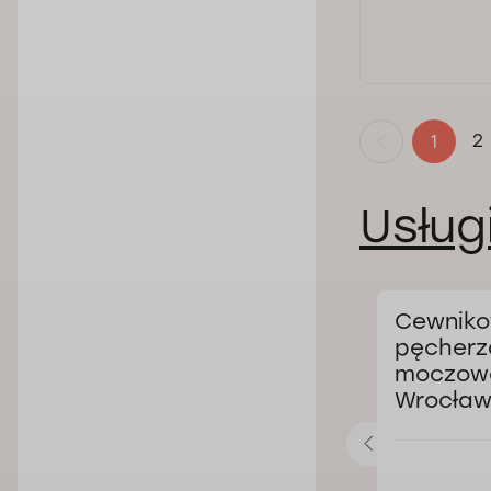
2
1
Usług
Leczenie zaburzeń
Cewniko
snego
ejakulacji we
pęcherz
e
Wrocławiu
moczow
Wrocław