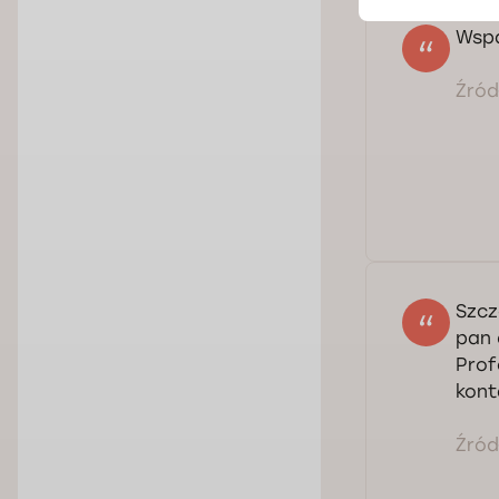
Wspa
Źródł
Szcz
pan 
Prof
kont
Źródł