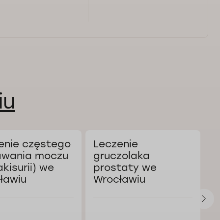
iu
enie częstego
Leczenie
K
wania moczu
gruczolaka
a
akisurii) we
prostaty we
W
ławiu
Wrocławiu