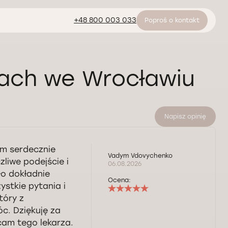
+48 800 003 033
Poproś o kontakt
gach we Wrocławiu
Napisz opinię
ym serdecznie
Vadym Vdovychenko
liwe podejście i
06.08.2026
o dokładnie
Ocena:
ystkie pytania i
tóry z
c. Dziękuję za
am tego lekarza.