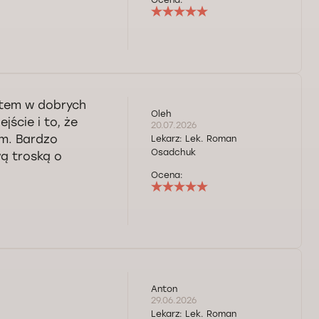
Ocena:
stem w dobrych
Oleh
ście i to, że
20.07.2026
em. Bardzo
Lekarz:
Lek. Roman
Osadchuk
ą troską o
Ocena:
Anton
29.06.2026
Lekarz:
Lek. Roman