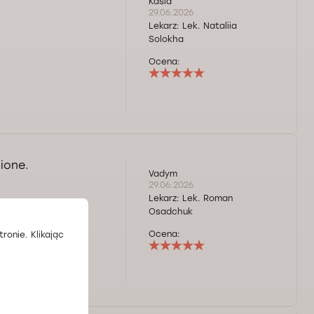
Kasia
29.06.2026
Lekarz:
Lek. Nataliia
Solokha
Ocena:
ione.
Vadym
29.06.2026
Lekarz:
Lek. Roman
Osadchuk
Ocena:
ronie. Klikając