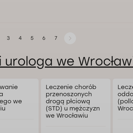
3
4
5
6
7
i urologa we Wrocław
wanie
Leczenie chorób
Lecz
a
przenoszonych
odda
ego we
drogą płciową
(poll
iu
(STD) u mężczyzn
Wroc
we Wrocławiu