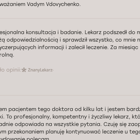
ważaniem Vadym Vdovychenko.
esjonalna konsultacja i badanie. Lekarz podszedł do
żą odpowiedzialnością i sprawdził wszystko, co mnie ni
yczerpujących informacji i zalecił leczenie. Za miesiąc
rolną.
o opinii:
em pacjentem tego doktora od kilku lat i jestem bar
ki. To profesjonalny, kompetentny i życzliwy lekarz, k
adnie odpowiada na wszystkie pytania. Czuję się zaop
ym przekonaniem planuję kontynuować leczenie u tego 
cydowanie polecam