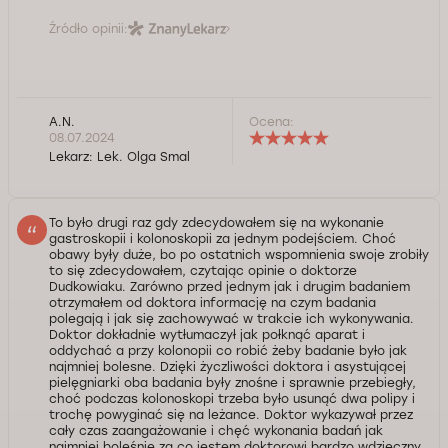
Źródło opinii:
A.N.
Ocena:
08.07.2024
Lekarz:
Lek. Olga Smal
To było drugi raz gdy zdecydowałem się na wykonanie
gastroskopii i kolonoskopii za jednym podejściem. Choć
obawy były duże, bo po ostatnich wspomnienia swoje zrobiły
to się zdecydowałem, czytając opinie o doktorze
Dudkowiaku. Zarówno przed jednym jak i drugim badaniem
otrzymałem od doktora informację na czym badania
polegają i jak się zachowywać w trakcie ich wykonywania.
Doktor dokładnie wytłumaczył jak połknąć aparat i
oddychać a przy kolonopii co robić żeby badanie było jak
najmniej bolesne. Dzięki życzliwości doktora i asystującej
pielęgniarki oba badania były znośne i sprawnie przebiegły,
choć podczas kolonoskopi trzeba było usunąć dwa polipy i
trochę powyginać się na leżance. Doktor wykazywał przez
cały czas zaangażowanie i chęć wykonania badań jak
najmniej boleśnie za co jestem doktorowi bardzo wdzięczny.