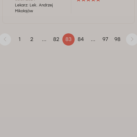
Lekarz:
Lek. Andrzej
Mikołajów
1
2
82
84
97
98
...
83
...