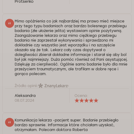
Protsenko
Mimo opóźnienia co jak najbardziej ma prawo mieć miejsce
przy tego typu badaniach oraz bardzo bolesnego przebiegu
badania (złe ułożenie jelita) wystawiam opinie pozytywną.
Zaangażowanie lekarza oraz mimo ciężkiego przebiegu
badania nie zaprzestał wykonywania i sprawdzono mi
dokładnie czy wszystko jest wporządku i na szczęście
okazało się że tak. Lekarz cały czas dopytywał o
dolegliwości zbierał dokładne informacje i starał się aby bol
był jak najmniejszy. Duża pomóc również od Pani asystującej.
Dziękuję za cierpliwość. Ogólnie samo badanie było dla mnie
przeżyciem traumatycznym, ale trafiłam w dobre ręce i
gorąco polecam.
Źródło opinii:
Aleksandra
Ocena:
08.07.2024
Komunikacja lekarza -pacjent super. Badanie przebiegło
bardzo sprawnie. Informacje które chciałam uzyskać,
otrzymałam. Polecam doktora Roberta