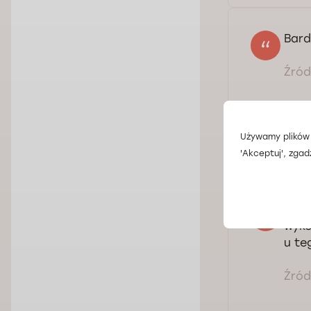
Bard
Źródł
Używamy plików 
'Akceptuj', zgad
Miła
wyko
u te
Źródł