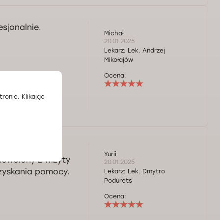
sjonalnie.
Michał
20.01.2025
Lekarz:
Lek. Andrzej
Mikołajów
Ocena:
ronie. Klikając
 wysoka jakość
Yurii
dowolony z wizyty
20.01.2025
uzyskania pomocy.
Lekarz:
Lek. Dmytro
Podurets
Ocena: