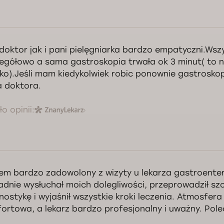
doktor jak i pani pielęgniarka bardzo empatyczni.Wsz
egółowo a sama gastroskopia trwała ok 3 minut( to
ko).Jeśli mam kiedykolwiek robic ponownie gastrosko
 doktora.
o opinii:
em bardzo zadowolony z wizyty u lekarza gastroente
adnie wysłuchał moich dolegliwości, przeprowadził s
nostykę i wyjaśnił wszystkie kroki leczenia. Atmosfera
ortowa, a lekarz bardzo profesjonalny i uważny. Pol