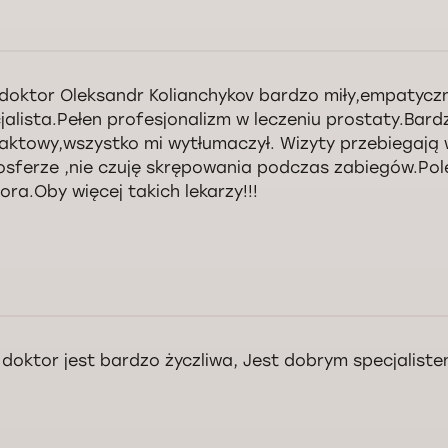
doktor Oleksandr Kolianchykov bardzo miły,empatyczny
jalista.Pełen profesjonalizm w leczeniu prostaty.Bard
aktowy,wszystko mi wytłumaczył. Wizyty przebiegają w
sferze ,nie czuję skrępowania podczas zabiegów.Po
ora.Oby więcej takich lekarzy!!!
nowny Panie Andrzeju, dziękujemy za pozytywną opinię i polecenie naszy
szymy się, że wizyta w naszej klinice spełniła Pana oczekiwania. W razie
ostajemy do dyspozycji. Życzymy dużo zdrowia.
 doktor jest bardzo życzliwa, Jest dobrym specjalist
Kontrola jakości świadczonych usług Doctorpro