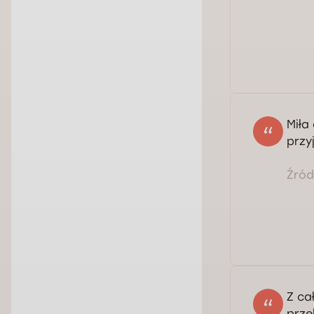
Sza
oce
Miła
przy
Źródł
Z ca
prze