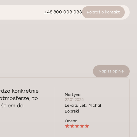
+48 800 003 033
Poproś o kontakt
Napisz opinię
rdzo konkretnie
Martyna
 atmosferze, to
27.01.2025
jściem do
Lekarz:
Lek. Michał
Bobrski
Ocena: