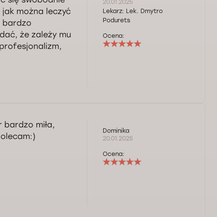
20.01.2025
 jak można leczyć
Lekarz:
Lek. Dmytro
Podurets
o bardzo
idać, że zależy mu
Ocena:
 profesjonalizm,
 bardzo miła,
Dominika
Polecam:)
20.01.2025
Ocena: