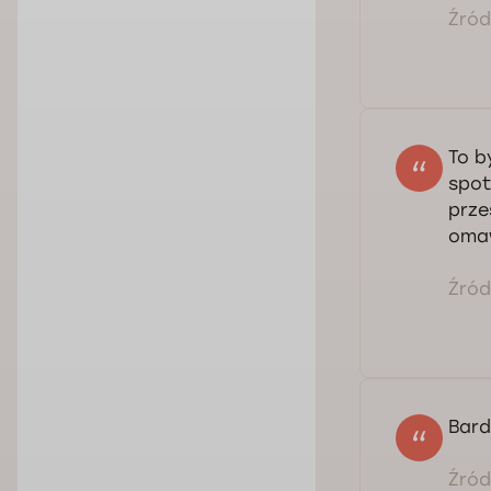
Źródł
To b
spot
prze
omaw
Źródł
Bard
Źródł