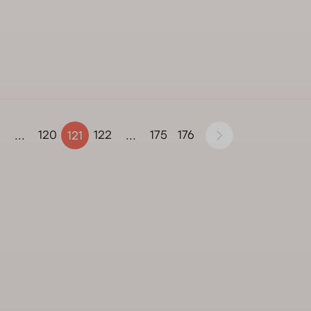
120
122
175
176
...
121
...