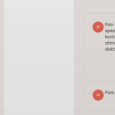
Pan 
spec
kont
atmo
dokt
Sza
Cie
poz
Pani