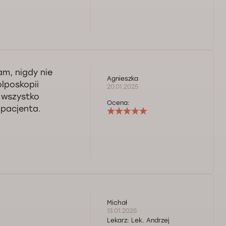
am, nigdy nie
Agnieszka
olposkopii
20.01.2025
r wszystko
Ocena:
 pacjenta.
Michał
13.01.2025
Lekarz:
Lek. Andrzej