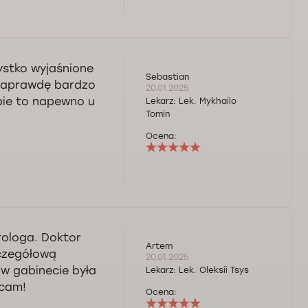
ystko wyjaśnione
Sebastian
 naprawdę bardzo
20.01.2025
pie to napewno u
Lekarz:
Lek. Mykhailo
Tomin
Ocena:
rologa. Doktor
Artem
zczegółową
20.01.2025
 w gabinecie była
Lekarz:
Lek. Oleksii Tsys
ecam!
Ocena: