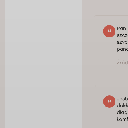
Pan 
szcz
szyb
pana
Źródł
Jest
dokł
diag
komf