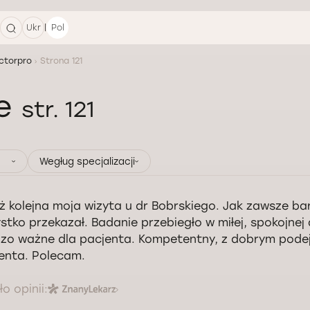
|
Ukr
Pol
ctorpro
Strona 121
ie
str. 121
Wegług specjalizacji
uż kolejna moja wizyta u dr Bobrskiego. Jak zawsze ba
stko przekazał. Badanie przebiegło w miłej, spokojnej
zo ważne dla pacjenta. Kompetentny, z dobrym pode
enta. Polecam.
o opinii: