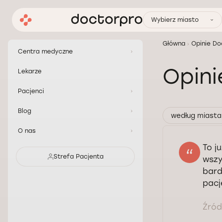
Wybierz miasto
Główna
Opinie Do
Centra medyczne
Opin
Lekarze
Pacjenci
Blog
według miasta
O nas
To j
Strefa Pacjenta
wszy
bard
pacj
Źródł