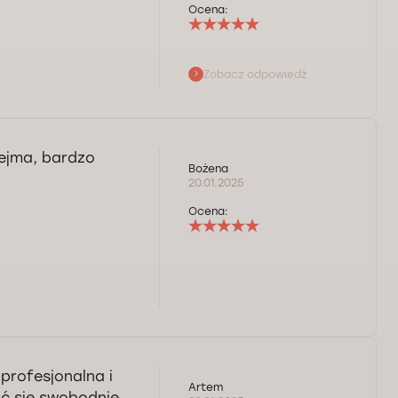
Ocena:
Zobacz odpowiedź
 usług. Pani
zejma, bardzo
Bożena
20.01.2025
Ocena:
profesjonalna i
Artem
uć się swobodnie