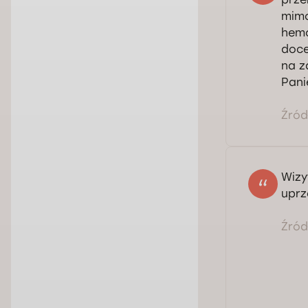
mimo
hemo
doce
na z
Pani
Źródł
Wizy
uprz
Źródł