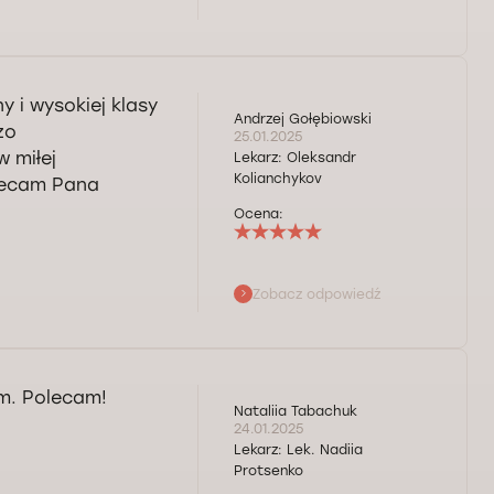
 i wysokiej klasy
Andrzej Gołębiowski
zo
25.01.2025
 miłej
Lekarz:
Oleksandr
Kolianchykov
lecam Pana
Ocena:
Zobacz odpowiedź
ch usług.
 potrzeby
em. Polecam!
Nataliia Tabachuk
24.01.2025
Lekarz:
Lek. Nadiia
Protsenko