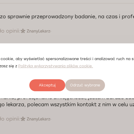
zo sprawnie przeprowadzony badanie, na czas i profe
o opinii:
cookie, aby wyświetlać spersonalizowane treści i analizować ruch na st
zasz się z
Polityką wykorzystywania plików cookie.
Akceptuj
Odrzuć wybrane
 komunikacja i pełne szacunku podejście do pacjenta,
nania, profesjonalne umiejętności, jestem bardzo za
go lekarza, polecam wszystkim kontakt z nim w celu 
o opinii: