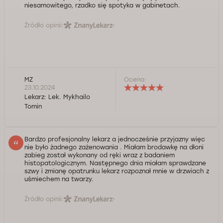
niesamowitego, rzadko się spotyka w gabinetach.
Źródło opinii:
MZ
Ocena:
23.10.2024
Lekarz:
Lek. Mykhailo
Tomin
Bardzo profesjonalny lekarz a jednocześnie przyjazny więc
nie było żadnego zażenowania . Miałam brodawkę na dłoni
zabieg został wykonany od ręki wraz z badaniem
histopatologicznym. Następnego dnia miałam sprawdzane
szwy i zmianę opatrunku lekarz rozpoznał mnie w drzwiach z
uśmiechem na twarzy.
Źródło opinii: