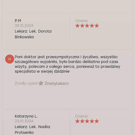
P.M
Ocena:
28.10.2024
Lekarz:
Lek. Dorota
Binkowska
Pani doktor jest przesympatyczna i życzliwa, wszystko
szczegółowo wyjaśniła, była bardzo delikatna pod czas
wizyty, polecam z całego serca, ponieważ to prawdziwy
specjalista w swojej dzidzinie
Źródło opinii:
Katarzyna L.
Ocena:
23.10.2024
Lekarz:
Lek. Nadiia
Protsenko