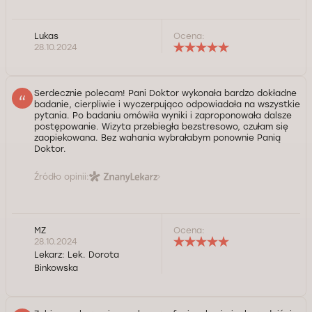
Lukas
Ocena:
28.10.2024
Serdecznie polecam! Pani Doktor wykonała bardzo dokładne
badanie, cierpliwie i wyczerpująco odpowiadała na wszystkie
pytania. Po badaniu omówiła wyniki i zaproponowała dalsze
postępowanie. Wizyta przebiegła bezstresowo, czułam się
zaopiekowana. Bez wahania wybrałabym ponownie Panią
Doktor.
Źródło opinii:
MZ
Ocena:
28.10.2024
Lekarz:
Lek. Dorota
Binkowska