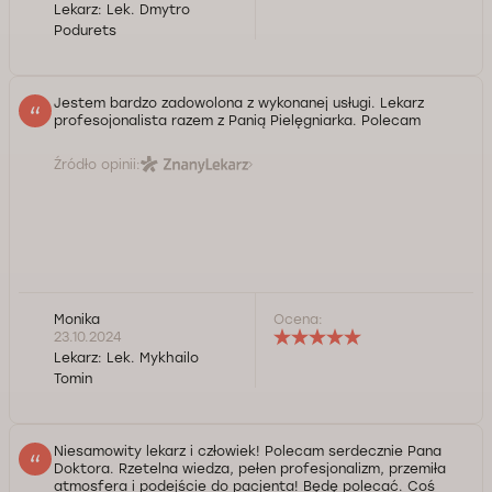
Lekarz:
Lek. Dmytro
Podurets
Jestem bardzo zadowolona z wykonanej usługi. Lekarz
profesojonalista razem z Panią Pielęgniarka. Polecam
Źródło opinii:
Monika
Ocena:
23.10.2024
Lekarz:
Lek. Mykhailo
Tomin
Niesamowity lekarz i człowiek! Polecam serdecznie Pana
Doktora. Rzetelna wiedza, pełen profesjonalizm, przemiła
atmosfera i podejście do pacjenta! Będę polecać. Coś