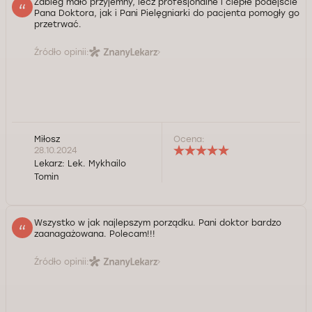
Zabieg mało przyjemny, lecz profesjonalne i ciepłe podejście
Pana Doktora, jak i Pani Pielęgniarki do pacjenta pomogły go
przetrwać.
Źródło opinii:
Miłosz
Ocena:
28.10.2024
Lekarz:
Lek. Mykhailo
Tomin
Wszystko w jak najlepszym porządku. Pani doktor bardzo
zaanagażowana. Polecam!!!
Źródło opinii: