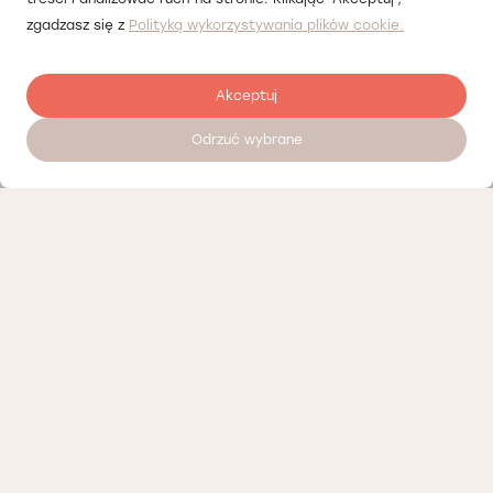
zgadzasz się z
Polityką wykorzystywania plików cookie.
Akceptuj
Odrzuć wybrane
Zostaw opinię
Nasi partnerzy
Polityka prywatności
Polityka Cookies
Informacje o naszej działalności
Oferty pracy