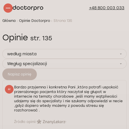
+48 800 003 033
Główna
Opinie Doctorpro
Strona 135
Opinie
str. 135
według miasta
Wegług specjalizacji
Napisz opinię
Bardzo przyjemna i konkretna Pani ,która potrafi uspokoić
przerażonego pacjenta który naczytał się głupot w
internecie na tematy chorobowe ,jeśli mamy wątpliwości
udajemy się do specjalisty i nie szukamy odpowiedzi w necie
,gdyż dopiero wtedy możemy z powodu stresu się
rozchorować .
Źródło opinii: