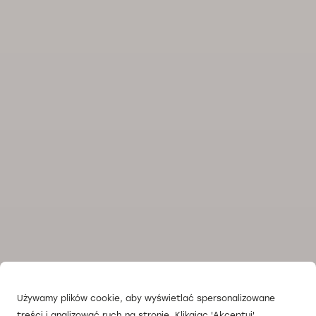
Używamy plików cookie, aby wyświetlać spersonalizowane
treści i analizować ruch na stronie. Klikając 'Akceptuj',