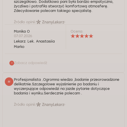
szczegółowo. Dodatkowo pani była bardzo empatyczna,
życzliwa i potrafiła stworzyć komfortową atmosferę.
Zdecydowanie polecam takiego specjalistę.
Źródło opinii:
Monika O
Ocena:
Pani Moniko, serdecznie dziękuję za tak piękną i
07.07.2026
szczegółową opinię.Bardzo się cieszę, że czuła się
Lekarz:
Lek. Anastasiia
Pani zaopiekowana i komfortowo podczas badania.
Marko
Dokładność oraz indywidualne podejście do każdego
Pacjenta są dla mnie niezwykle ważne. Dziękuję za
zaufanie i tak miłe słowa. Życzę Pani dużo zdrowia i
Zobacz odpowiedź
wszystkiego dobrego!
Kontrola jakości świadczonych usług Doctorpro
Profesjonalista .Ogromna wiedza ,badanie przeorowadzone
delikatnie.Szczegolowe wyjaśnienie po badaniu i
wyczerpujące odpowiedzi na jazde pytanie dotyczące
badania i wyniku.Serdecznie polecam .
Źródło opinii: