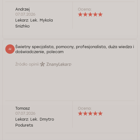
Andrzej
Ocena:
07.07.2026
Lekarz:
Lek. Mykola
Snizhko
Świetny specjalista, pomocny, profesjonalista, duża wiedza i
doświadczenie, polecam
Źródło opinii:
Tomasz
Ocena:
Serdecznie dziękuję Panu za opinią! Życzę zdrowia,
07.07.2026
szczęścia i spełnienia marzeń! Pozdrawiam Dmytro
Lekarz:
Lek. Dmytro
Podurets.
Podurets
Kontrola jakości świadczonych usług Doctorpro