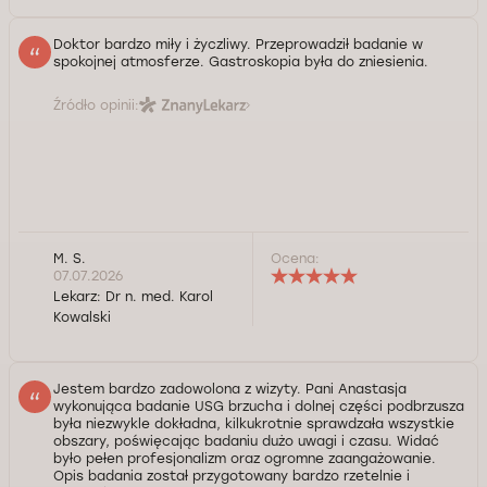
Doktor bardzo miły i życzliwy. Przeprowadził badanie w
spokojnej atmosferze. Gastroskopia była do zniesienia.
Źródło opinii:
M. S.
Ocena:
07.07.2026
Lekarz:
Dr n. med. Karol
Kowalski
Jestem bardzo zadowolona z wizyty. Pani Anastasja
wykonująca badanie USG brzucha i dolnej części podbrzusza
była niezwykle dokładna, kilkukrotnie sprawdzała wszystkie
obszary, poświęcając badaniu dużo uwagi i czasu. Widać
było pełen profesjonalizm oraz ogromne zaangażowanie.
Opis badania został przygotowany bardzo rzetelnie i