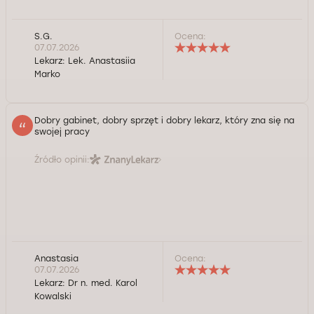
S.G.
Ocena:
07.07.2026
Lekarz:
Lek. Anastasiia
Marko
Dobry gabinet, dobry sprzęt i dobry lekarz, który zna się na
swojej pracy
Źródło opinii:
Anastasia
Ocena:
07.07.2026
Lekarz:
Dr n. med. Karol
Kowalski