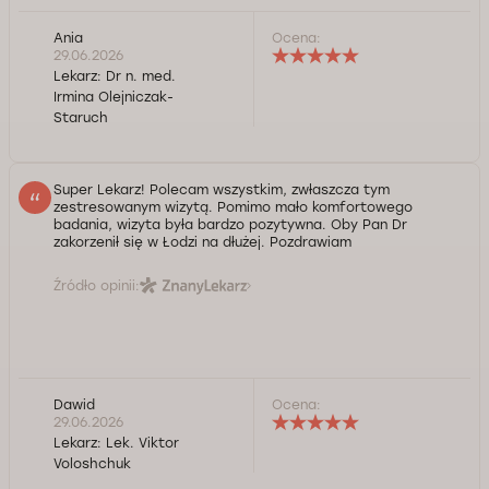
Ania
Ocena:
29.06.2026
Lekarz:
Dr n. med.
Irmina Olejniczak-
Staruch
Super Lekarz! Polecam wszystkim, zwłaszcza tym
zestresowanym wizytą. Pomimo mało komfortowego
badania, wizyta była bardzo pozytywna. Oby Pan Dr
zakorzenił się w Łodzi na dłużej. Pozdrawiam
Źródło opinii:
Dawid
Ocena:
29.06.2026
Lekarz:
Lek. Viktor
Voloshchuk