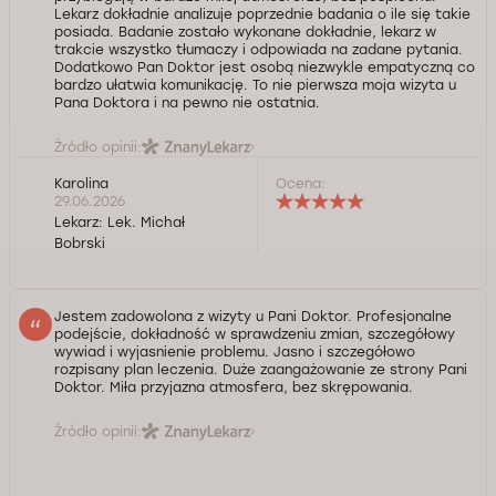
Lekarz dokładnie analizuje poprzednie badania o ile się takie
posiada. Badanie zostało wykonane dokładnie, lekarz w
trakcie wszystko tłumaczy i odpowiada na zadane pytania.
Dodatkowo Pan Doktor jest osobą niezwykle empatyczną co
bardzo ułatwia komunikację. To nie pierwsza moja wizyta u
Pana Doktora i na pewno nie ostatnia.
Źródło opinii:
Karolina
Ocena:
29.06.2026
Lekarz:
Lek. Michał
Bobrski
Jestem zadowolona z wizyty u Pani Doktor. Profesjonalne
podejście, dokładność w sprawdzeniu zmian, szczegółowy
wywiad i wyjasnienie problemu. Jasno i szczegółowo
rozpisany plan leczenia. Duże zaangażowanie ze strony Pani
Doktor. Miła przyjazna atmosfera, bez skrępowania.
Źródło opinii: