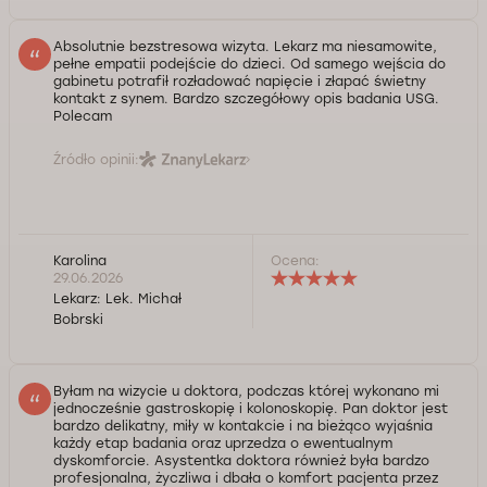
Absolutnie bezstresowa wizyta. Lekarz ma niesamowite,
pełne empatii podejście do dzieci. Od samego wejścia do
gabinetu potrafił rozładować napięcie i złapać świetny
kontakt z synem. Bardzo szczegółowy opis badania USG.
Polecam
Źródło opinii:
Karolina
Ocena:
29.06.2026
Lekarz:
Lek. Michał
Bobrski
Byłam na wizycie u doktora, podczas której wykonano mi
jednocześnie gastroskopię i kolonoskopię. Pan doktor jest
bardzo delikatny, miły w kontakcie i na bieżąco wyjaśnia
każdy etap badania oraz uprzedza o ewentualnym
dyskomforcie. Asystentka doktora również była bardzo
profesjonalna, życzliwa i dbała o komfort pacjenta przez