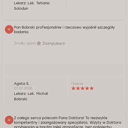
Lekarz:
Lek. Tetiana
Solodun
Pan Bobrski profesjonalnie i rzeczowo wyjaśnił szczegóły
badania.
Źródło opinii:
Agata S.
Ocena:
07.07.2026
Lekarz:
Lek. Michał
Bobrski
Z całego serca polecam Pana Doktora! To niezwykle
kompetentny i zaangażowany specjalista. Wizyty w Doktora
przybiegają w bardzo miłej atmosferze, bez pośpiechu.