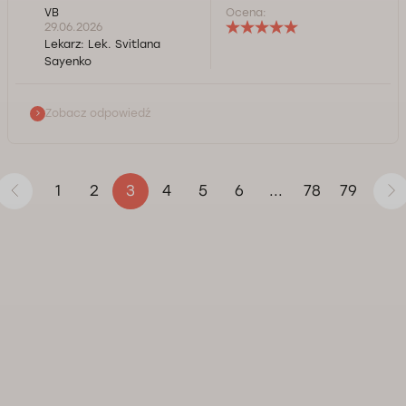
VB
Ocena:
Dziękuję bardzo, Życzę dobrego zdrowia.
29.06.2026
Lekarz:
Lek. Svitlana
Kontrola jakości świadczonych usług Doctorpro
Sayenko
Zobacz odpowiedź
1
2
4
5
6
78
79
3
...