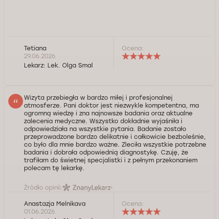
Tetiana
Ocena:
29.06.2026
Lekarz:
Lek. Olga Smal
Wizyta przebiegła w bardzo miłej i profesjonalnej
atmosferze. Pani doktor jest niezwykle kompetentna, ma
ogromną wiedzę i zna najnowsze badania oraz aktualne
zalecenia medyczne. Wszystko dokładnie wyjaśniła i
odpowiedziała na wszystkie pytania. Badanie zostało
przeprowadzone bardzo delikatnie i całkowicie bezboleśnie,
co było dla mnie bardzo ważne. Zleciła wszystkie potrzebne
badania i dobrała odpowiednią diagnostykę. Czuję, że
trafiłam do świetnej specjalistki i z pełnym przekonaniem
polecam tę lekarkę.
Źródło opinii:
Anastazja Melnikava
Ocena:
01.06.2026