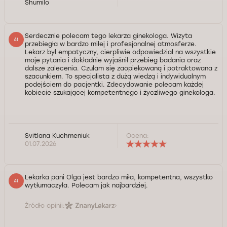
Shumilo
Serdecznie polecam tego lekarza ginekologa. Wizyta
przebiegła w bardzo miłej i profesjonalnej atmosferze.
Lekarz był empatyczny, cierpliwie odpowiedział na wszystkie
moje pytania i dokładnie wyjaśnił przebieg badania oraz
dalsze zalecenia. Czułam się zaopiekowaną i potraktowana z
szacunkiem. To specjalista z dużą wiedzą i indywidualnym
podejściem do pacjentki. Zdecydowanie polecam każdej
kobiecie szukającej kompetentnego i życzliwego ginekologa.
Svitlana Kuchmeniuk
Ocena:
01.07.2026
Lekarka pani Olga jest bardzo miła, kompetentna, wszystko
wytłumaczyła. Polecam jak najbardziej.
Źródło opinii: