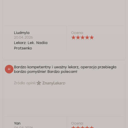
Liudmyla
Ocena:
20.04.2026
Lekarz:
Lek. Nadiia
Protsenko
Bardzo kompetentny i uważny lekarz, operacja przebiegła
bardzo pomyślnie! Bardzo polecam!
Źródło opinii:
Yan
Ocena:
Serdecznie dziękuję Panu za opinią! Życzę zdrowia,
06.04.2026