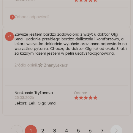
szczęścia i spełnienia marzeń! Pozdrawiam Dmytro
Podurets.
Zobacz odpowiedź
Kontrola jakości świadczonych usług Doctorpro
Zawsze jestem bardzo zadowolona z wizyt u doktor Olgi
Smal. Badanie przebiega bardzo delikatnie i komfortowo, a
lekarz wszystko dokładnie wyjaśnia oraz jasno odpowiada na
wszystkie pytania. Chodzę do doktor Olgi już od około 3 lat i
za każdym razem jestem w pełni usatysfakcjonowana.
Źródło opinii:
Nastassia Tryfanava
Ocena:
25.03.2026
Lekarz:
Lek. Olga Smal
2
3
4
5
6
7
1