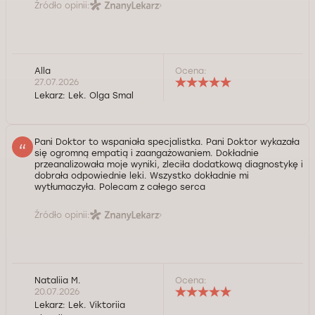
Źródło opinii:
Alla
Ocena:
27.07.2026
Lekarz:
Lek. Olga Smal
Pani Doktor to wspaniała specjalistka. Pani Doktor wykazała
się ogromną empatią i zaangażowaniem. Dokładnie
przeanalizowała moje wyniki, zleciła dodatkową diagnostykę i
dobrała odpowiednie leki. Wszystko dokładnie mi
wytłumaczyła. Polecam z całego serca
Źródło opinii:
Nataliia M.
Ocena:
20.07.2026
Lekarz:
Lek. Viktoriia