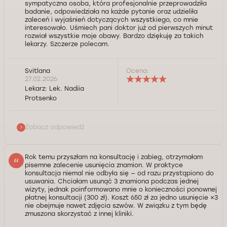
sympatyczna osoba, która profesjonalnie przeprowadziła
badanie, odpowiedziała na każde pytanie oraz udzieliła
zaleceń i wyjaśnień dotyczących wszystkiego, co mnie
interesowało. Uśmiech pani doktor już od pierwszych minut
rozwiał wszystkie moje obawy. Bardzo dziękuję za takich
lekarzy. Szczerze polecam.
Svitlana
Ocena:
Szanowna Pani Svitlano, Dziękujemy za wybór naszej
27.02.2026
kliniki oraz pozytywną opinię. Cieszymy się, że
Lekarz:
Lek. Nadiia
publicznie wyraziła Pani swoją opinię i podzieliła się
Protsenko
wrażeniami z wizyty u naszego lekarza N. Protsenko.
Miło nam, że podobała się Pani komunikacja z lekarzem
i że czuła się Pani komfortowo podczas wizyty, a
Zobacz odpowiedź
konsultacja okazała się pomocna. Serdecznie
dziękujemy za polecenie naszych usług. W razie
potrzeby jesteśmy do dyspozycji. Życzymy Pani dużo
Rok temu przyszłam na konsultację i zabieg, otrzymałam
zdrowia.
pisemne zalecenie usunięcia znamion. W praktyce
konsultacja niemal nie odbyła się — od razu przystąpiono do
usuwania. Chciałam usunąć 3 znamiona podczas jednej
Kontrola jakości świadczonych usług Doctorpro
wizyty, jednak poinformowano mnie o konieczności ponownej
płatnej konsultacji (300 zł). Koszt 650 zł za jedno usunięcie ×3
nie obejmuje nawet zdjęcia szwów. W związku z tym będę
zmuszona skorzystać z innej kliniki.