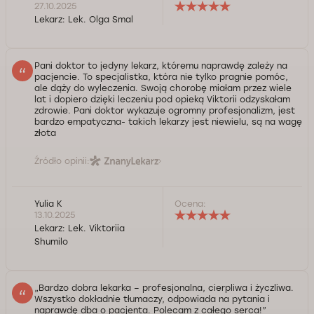
27.10.2025
Lekarz:
Lek. Olga Smal
Pani doktor to jedyny lekarz, któremu naprawdę zależy na
pacjencie. To specjalistka, która nie tylko pragnie pomóc,
ale dąży do wyleczenia. Swoją chorobę miałam przez wiele
lat i dopiero dzięki leczeniu pod opieką Viktorii odzyskałam
zdrowie. Pani doktor wykazuje ogromny profesjonalizm, jest
bardzo empatyczna- takich lekarzy jest niewielu, są na wagę
złota
Źródło opinii:
Yulia K
Ocena:
13.10.2025
Lekarz:
Lek. Viktoriia
Shumilo
„Bardzo dobra lekarka – profesjonalna, cierpliwa i życzliwa.
Wszystko dokładnie tłumaczy, odpowiada na pytania i
naprawdę dba o pacjenta. Polecam z całego serca!”