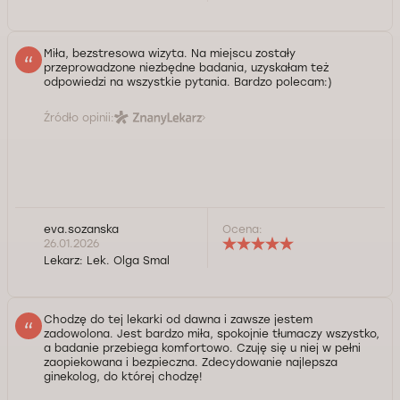
Miła, bezstresowa wizyta. Na miejscu zostały
przeprowadzone niezbędne badania, uzyskałam też
odpowiedzi na wszystkie pytania. Bardzo polecam:)
Źródło opinii:
eva.sozanska
Ocena:
26.01.2026
Lekarz:
Lek. Olga Smal
Chodzę do tej lekarki od dawna i zawsze jestem
zadowolona. Jest bardzo miła, spokojnie tłumaczy wszystko,
a badanie przebiega komfortowo. Czuję się u niej w pełni
zaopiekowana i bezpieczna. Zdecydowanie najlepsza
ginekolog, do której chodzę!