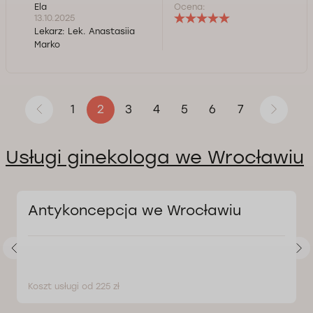
Ela
Ocena:
13.10.2025
Lekarz:
Lek. Anastasiia
Marko
1
3
4
5
6
7
2
Usługi ginekologa we Wrocławiu
Antykoncepcja we Wrocławiu
Koszt usługi od 225 zł