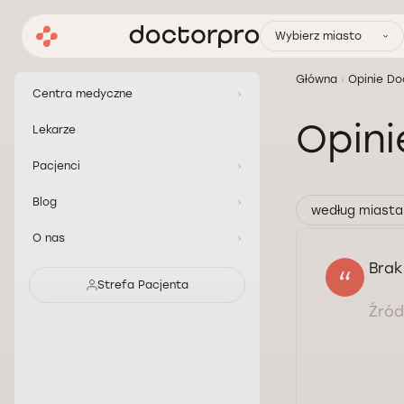
Wybierz miasto
Główna
Opinie Do
Centra medyczne
Opin
Lekarze
Pacjenci
Blog
według miasta
O nas
Brak
Strefa Pacjenta
Źródł