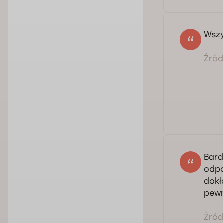
Wszy
Źródł
Bard
odpo
dokł
pewn
Źródł