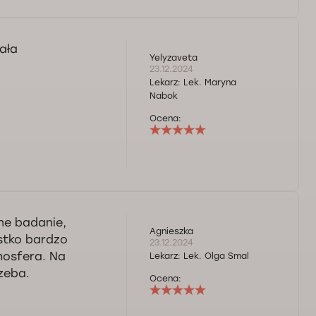
ała
Yelyzaveta
23.12.2024
Lekarz:
Lek. Maryna
Nabok
Ocena:
ne badanie,
Agnieszka
stko bardzo
23.12.2024
tmosfera. Na
Lekarz:
Lek. Olga Smal
zeba.
Ocena: