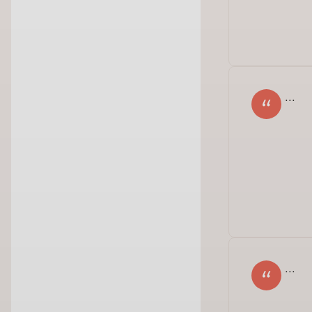
...
Dzi
pra
...
nas
z t
htt