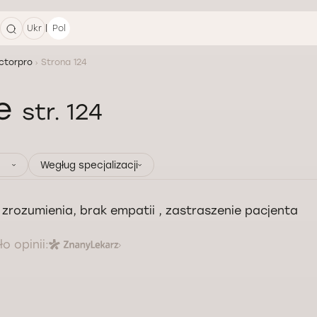
|
Ukr
Pol
ctorpro
Strona 124
ie
str. 124
Wegług specjalizacji
 zrozumienia, brak empatii , zastraszenie pacjenta
o opinii: