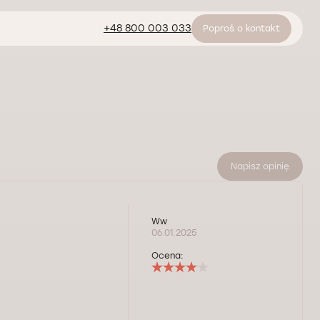
+48 800 003 033
Poproś o kontakt
Napisz opinię
Ww
06.01.2025
Ocena: