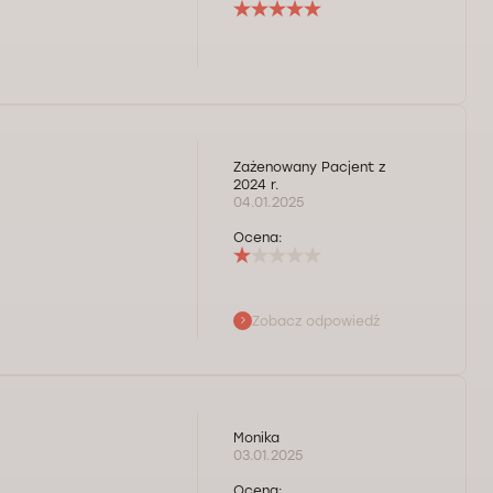
Zażenowany Pacjent z
2024 r.
04.01.2025
Ocena:
Zobacz odpowiedź
znie opinie
ako pacjentkę
ie zgadza się Pani
Monika
rzez formularz
03.01.2025
 lub godzinę i
Ocena: