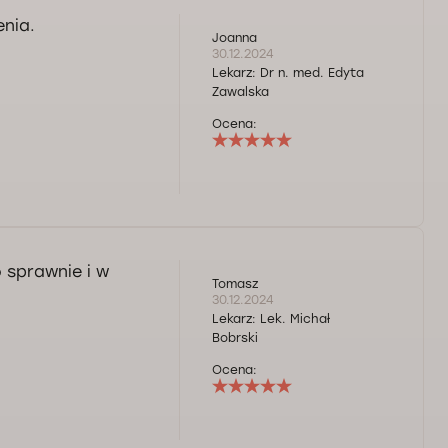
enia.
Joanna
30.12.2024
Lekarz:
Dr n. med. Edyta
Zawalska
Ocena:
 sprawnie i w
Tomasz
30.12.2024
Lekarz:
Lek. Michał
Bobrski
Ocena: