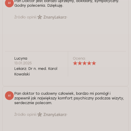
Pan Doktor jest bardzo uprzejmy, dokładny, sympatyczny.
Godny polecenia. Dziękuję.
Źródło opinii:
Lucyna
Ocena:
13.01.2025
Lekarz:
Dr n. med. Karol
Kowalski
Pan doktor to cudowny człowiek, bardzo mi pomógł i
zapewnił jak największy komfort psychiczny podczas wizyty,
serdecznie polecam.
Źródło opinii: