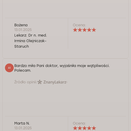
Bożena
Ocena:
13.01.2025
Lekarz:
Dr n. med.
Irmina Olejniczak-
Staruch
Bardzo miła Pani doktor, wyjaśniła moje wątpliwości.
Polecam.
Źródło opinii:
Marta N.
Ocena:
13.01.2025