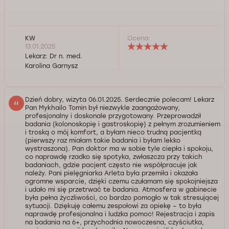
KW
Ocena:
13.01.2025
Lekarz:
Dr n. med.
Karolina Garnysz
Dzień dobry, wizyta 06.01.2025. Serdecznie polecam! Lekarz
Pan Mykhailo Tomin był niezwykle zaangażowany,
profesjonalny i doskonale przygotowany. Przeprowadził
badania (kolonoskopię i gastroskopię) z pełnym zrozumieniem
i troską o mój komfort, a byłam nieco trudną pacjentką
(pierwszy raz miałam takie badania i byłam lekko
wystraszona). Pan doktor ma w sobie tyle ciepła i spokoju,
co naprawdę rzadko się spotyka, zwłaszcza przy takich
badaniach, gdzie pacjent często nie współpracuje jak
należy. Pani pielęgniarka Arleta była przemiła i okazała
ogromne wsparcie, dzięki czemu czułamam się spokojniejsza
i udało mi się przetrwać te badania. Atmosfera w gabinecie
była pełna życzliwości, co bardzo pomogło w tak stresującej
sytuacji. Dziękuję całemu zespołowi za opiekę – to była
naprawdę profesjonalna i ludzka pomoc! Rejestracja i zapis
na badania na 6+, przychodnia nowoczesna, czyściutka,