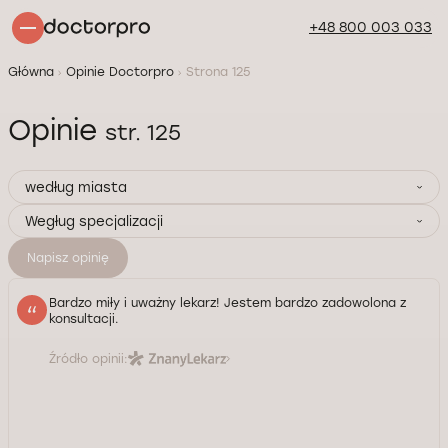
+48 800 003 033
Główna
Opinie Doctorpro
Strona 125
Opinie
str. 125
według miasta
Wegług specjalizacji
Napisz opinię
Bardzo miły i uważny lekarz! Jestem bardzo zadowolona z
konsultacji.
Źródło opinii: