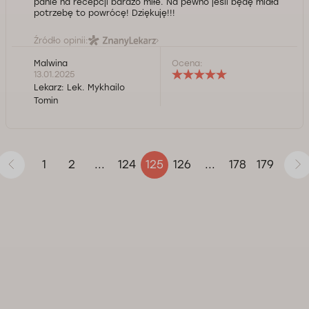
panie na recepcji bardzo miłe. Na pewno jeśli będę miała
potrzebę to powrócę! Dziękuję!!!
Źródło opinii:
Malwina
Ocena:
13.01.2025
Lekarz:
Lek. Mykhailo
Tomin
1
2
124
126
178
179
...
125
...