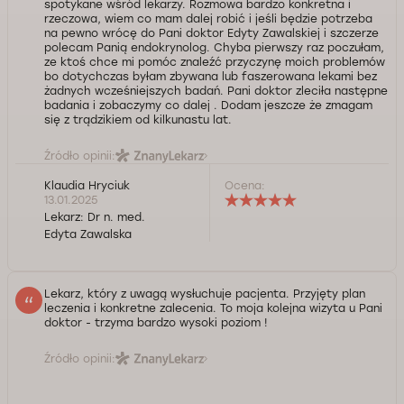
spotykane wśród lekarzy. Rozmowa bardzo konkretna i
rzeczowa, wiem co mam dalej robić i jeśli będzie potrzeba
na pewno wrócę do Pani doktor Edyty Zawalskiej i szczerze
polecam Panią endokrynolog. Chyba pierwszy raz poczułam,
ze ktoś chce mi pomóc znaleźć przyczynę moich problemów
bo dotychczas byłam zbywana lub faszerowana lekami bez
żadnych wcześniejszych badań. Pani doktor zleciła następne
badania i zobaczymy co dalej . Dodam jeszcze że zmagam
się z trądzikiem od kilkunastu lat.
Źródło opinii:
Klaudia Hryciuk
Ocena:
13.01.2025
Lekarz:
Dr n. med.
Edyta Zawalska
Lekarz, który z uwagą wysłuchuje pacjenta. Przyjęty plan
leczenia i konkretne zalecenia. To moja kolejna wizyta u Pani
doktor - trzyma bardzo wysoki poziom !
Źródło opinii: