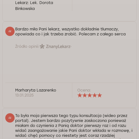
Lekarz:
Lek. Dorota
Binkowska
Bardzo miła Pani lekarz, wszystko dokładnie tłumaczy,
opowiada co i jak trzeba zrobić. Polecam z całego serca
Źródło opinii:
Marharyta Lazarenko
Ocena:
13.01.2025
To była moja pierwsza tego typu konsultacja (wideo przez
portal). Jestem bardzo pozytywnie zaskoczona ponieważ
miałam do czynienia z Panią doktor pierwszy raz i od razu
widać zaangażowanie jakie Pani doktor wkłada w rozmowę, i
widać chęć pomocy co niestety jest coraz rzadziej