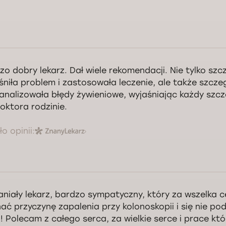
eń dobry! Uprzejmie informujemy, że na naszej stronie publikujemy wyłąc
wdziwych pacjentów. Niestety nie udało nam się zidentyfikować Panią j
zo dobry lekarz. Dał wiele rekomendacji. Nie tylko sz
zego centrum medycznego, dlatego musieliśmy ukryć Pani opinię. Jeśli n
śniła problem i zastosowała leczenie, ale także szcz
ą decyzją, prosimy o kontakt z Działem Kontroli Jakości mailowo lub pop
ps://doctorpro.pl/quality-control.html, zaznaczając numer karty pacjenta
analizowała błędy żywieniowe, wyjaśniając każdy szcz
ę odbytej wizyty u lekarza. Pozdrawiamy, Zespół Działu Kontroli Jakości
doktora rodzinie.
Kontrola jakości świadczonych usług Doctorpro
o opinii:
niały lekarz, bardzo sympatyczny, który za wszelka c
ać przyczynę zapalenia przy kolonoskopii i się nie pod
j! Polecam z całego serca, za wielkie serce i prace któ