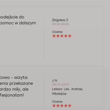
odejście do
Zbigniew Z
i pomoc w dalszym
08.04.2024
Ocena:
rtowo - wizyta
J.N.
enia przekazane
08.04.2024
rdzo miły, ale
Lekarz:
Lek. Andrzej
Mikołajów
fesjonalizm!
Ocena: