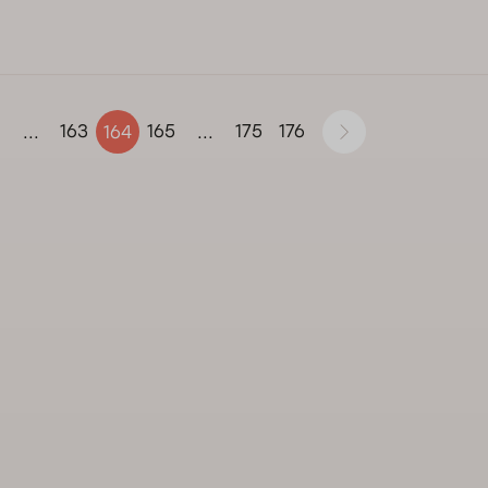
163
165
175
176
...
164
...