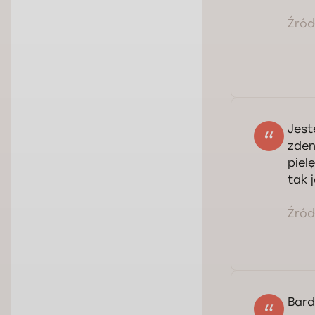
Źródł
Jest
zden
piel
tak 
Źródł
Bard