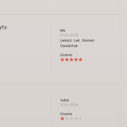
yty.
NN
15.04.2024
Lekarz:
Lek. Roman
Osadchuk
Ocena:
Yuliia
12.04.2024
Ocena: