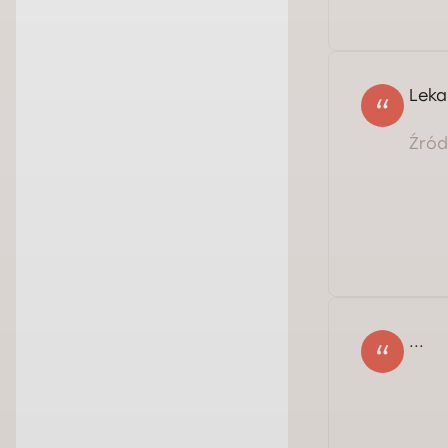
Leka
Źródł
...