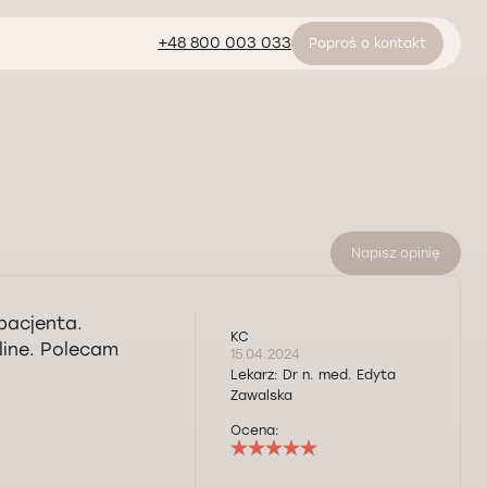
+48 800 003 033
Poproś o kontakt
Napisz opinię
pacjenta.
KC
line. Polecam
15.04.2024
Lekarz:
Dr n. med. Edyta
Zawalska
Ocena: