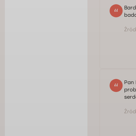
Bard
bada
Źródł
Pan 
prob
serd
Źródł