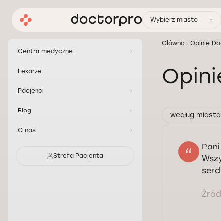
Wybierz miasto
Główna
Opinie Do
Centra medyczne
Opin
Lekarze
Pacjenci
Blog
według miasta
O nas
Pani
Strefa Pacjenta
Wszy
serd
Źródł