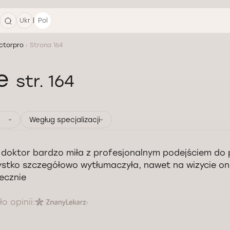
|
Ukr
Pol
ctorpro
Strona 164
ie
str. 164
Wegług specjalizacji
 doktor bardzo miła z profesjonalnym podejściem do 
stko szczegółowo wytłumaczyła, nawet na wizycie on
ecznie
o opinii: