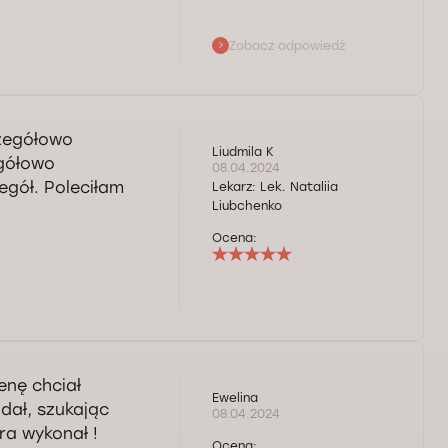
Zobacz odpowiedź
znie opinie
ako pacjentkę
czegółowo
ie zgadza się Pani
Liudmila K
egółowo
rzez formularz
08.04.2024
 lub godzinę i
egół. Poleciłam
Lekarz:
Lek. Nataliia
Liubchenko
Ocena:
enę chciał
Ewelina
dał, szukając
08.04.2024
ra wykonał !
Ocena: