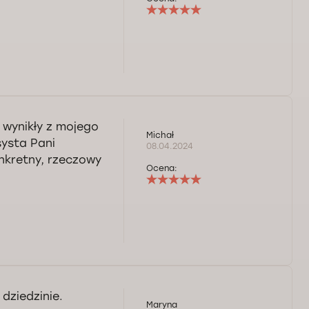
wynikły z mojego
Michał
systa Pani
08.04.2024
onkretny, rzeczowy
Ocena:
 dziedzinie.
Maryna