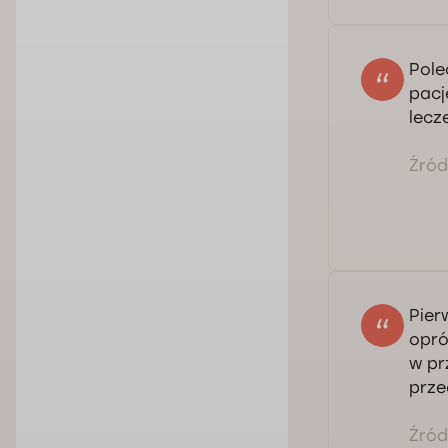
Pole
pacj
lecz
Źródł
Pier
opró
w pr
prze
Źródł