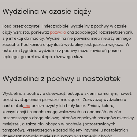
Wydzielina w czasie ciąży
Ilość przezroczystej i mlecznobiałej wydzieliny z pochwy w czasie
ciąży wzrasta, ponieważ
pozwala
ona zapobiegać rozprzestrzenianiu
się infekcji do macicy. Wydzielina nie powinna mieć nieprzyjemnego
zapachu. Pod koniec ciąży ilość wydzieliny jest jeszcze większa. W
ostatnim tygodniu wydzielina z pochwy może zawierać pasma
lepkiego, galaretowatego, różowego śluzu.
Wydzielina z pochwy u nastolatek
Wydzielina z pochwy u dziewcząt jest zjawiskiem normalnym, nawet
przed wystąpieniem pierwszej miesiączki. Zazwyczaj wydzielina u
nastolatek
ma
przezroczysty lub biały kolor. Zmiany koloru,
konsystencji i zapachu mogą wskazywać na obecność chorób
przenoszonych drogą płciową, stanów zapalnych narządów miednicy
mniejszej, a także ciał obcych w pochwie (pozostawionych
tamponów). Przestrzeganie zasad higieny intymnej u nastoletnich
dziewcząt pozwala zmniejszyć ryzyko wystąpienia chorób