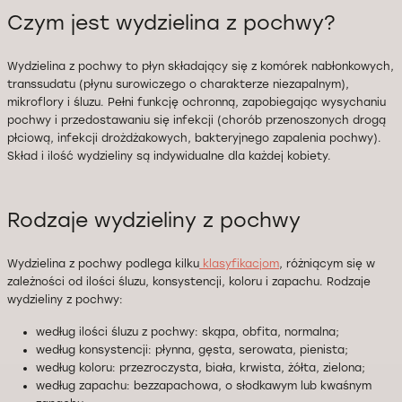
Czym jest wydzielina z pochwy?
Wydzielina z pochwy to płyn składający się z komórek nabłonkowych,
transsudatu (płynu surowiczego o charakterze niezapalnym),
mikroflory i śluzu. Pełni funkcję ochronną, zapobiegając wysychaniu
pochwy i przedostawaniu się infekcji (chorób przenoszonych drogą
płciową, infekcji drożdżakowych, bakteryjnego zapalenia pochwy).
Skład i ilość wydzieliny są indywidualne dla każdej kobiety.
Rodzaje wydzieliny z pochwy
Wydzielina z pochwy podlega kilku
klasyfikacjom
, różniącym się w
zależności od ilości śluzu, konsystencji, koloru i zapachu. Rodzaje
wydzieliny z pochwy:
według ilości śluzu z pochwy: skąpa, obfita, normalna;
według konsystencji: płynna, gęsta, serowata, pienista;
według koloru: przezroczysta, biała, krwista, żółta, zielona;
według zapachu: bezzapachowa, o słodkawym lub kwaśnym