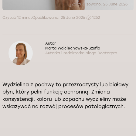
Zaktualizowano: 25 June 2026
Czytać 12 minut
Opublikowano: 25 June 2026
1252
Autor
Marta Wojciechowska-Szufla
Autorka i redaktorka bloga Doctorpro.
Wydzielina z pochwy to przezroczysty lub białawy
płyn, który pełni funkcję ochronną. Zmiana
konsystencji, koloru lub zapachu wydzieliny może
wskazywać na rozwój procesów patologicznych.