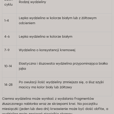
Rodzaj wydzieliny
cyklu
Lepka wydzielina w kolorze białym lub z żółtawym
1-4
odcieniem
4-6
Lepka wydzielina w kolorze białym
7-9
Wydzielina o konsystencji kremowej
Elastyczna i śluzowata wydzielina przypominająca białko
10-14
jajka
Po owulacji ilość wydzieliny zmniejsza się, a śluz szyjki
14-28
macicy ma kolor biały lub żółtawy
Ciemna wydzielina może wynikać z wydalania fragmentów
złuszczonego nabłonka wraz ze skrzepami krwi. Na początku
miesiączki (jeden lub dwa dni) krwawienie może być dość obfite, a