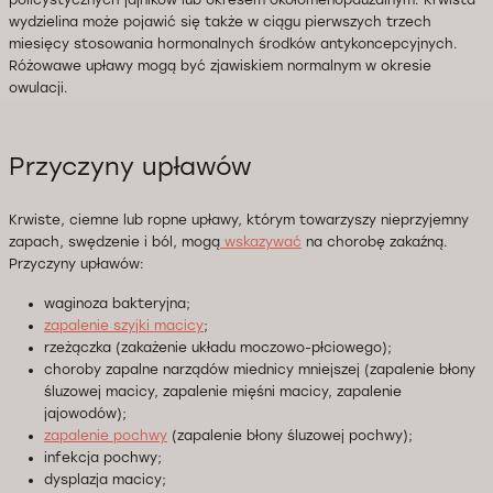
policystycznych jajników lub okresem okołomenopauzalnym. Krwista
wydzielina może pojawić się także w ciągu pierwszych trzech
miesięcy stosowania hormonalnych środków antykoncepcyjnych.
Różowawe upławy mogą być zjawiskiem normalnym w okresie
owulacji.
Przyczyny upławów
Krwiste, ciemne lub ropne upławy, którym towarzyszy nieprzyjemny
zapach, swędzenie i ból, mogą
wskazywać
na chorobę zakaźną.
Przyczyny upławów:
waginoza bakteryjna;
zapalenie szyjki macicy
;
rzeżączka (zakażenie układu moczowo-płciowego);
choroby zapalne narządów miednicy mniejszej (zapalenie błony
śluzowej macicy, zapalenie mięśni macicy, zapalenie
jajowodów);
zapalenie pochwy
(zapalenie błony śluzowej pochwy);
infekcja pochwy;
dysplazja macicy;