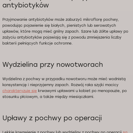
antybiotyków
Przyjmowanie antybiotyków może zaburzyć mikroflorę pochwy,
powodując pojawienie się białych, pienistych lub serowatych
upławów, które mogą mieć gnilny zapach. Szare lub żółte upławy po
zażyciu antybiotyków pojawiają się z powodu zmniejszenia liczby
bakterii pełniących funkcje ochronne.
Wydzielina przy nowotworach
Wydzielina z pochwy w przypadku nowotworu może mieć wodnistą
konsystencję i nieprzyjemny zapach. Rozwój raka szyjki macicy
charakteryzuje się
krwawymi upławami u kobiet po menopauzie, po
stosunku płciowym, a także między miesiączkami.
Upławy z pochwy po operacji
Lekkie krwawienie z pochwy lub wydzieliny z pochwy po operacji
są