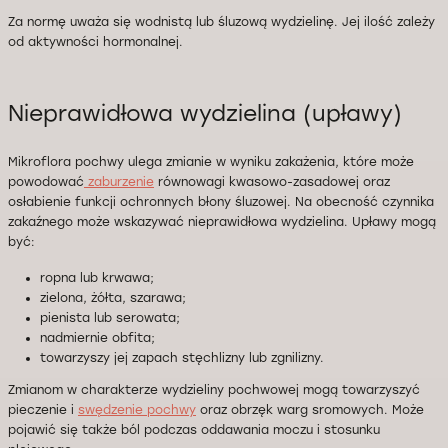
Za normę uważa się wodnistą lub śluzową wydzielinę. Jej ilość zależy
od aktywności hormonalnej.
Nieprawidłowa wydzielina (upławy)
Mikroflora pochwy ulega zmianie w wyniku zakażenia, które może
powodować
zaburzenie
równowagi kwasowo-zasadowej oraz
osłabienie funkcji ochronnych błony śluzowej. Na obecność czynnika
zakaźnego może wskazywać nieprawidłowa wydzielina. Upławy mogą
być:
ropna lub krwawa;
zielona, żółta, szarawa;
pienista lub serowata;
nadmiernie obfita;
towarzyszy jej zapach stęchlizny lub zgnilizny.
Zmianom w charakterze wydzieliny pochwowej mogą towarzyszyć
pieczenie i
swędzenie pochwy
oraz obrzęk warg sromowych. Może
pojawić się także ból podczas oddawania moczu i stosunku