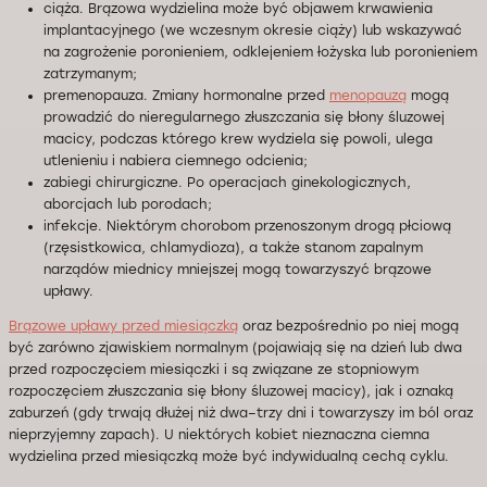
ciąża. Brązowa wydzielina może być objawem krwawienia
implantacyjnego (we wczesnym okresie ciąży) lub wskazywać
na zagrożenie poronieniem, odklejeniem łożyska lub poronieniem
zatrzymanym;
premenopauza. Zmiany hormonalne przed
menopauzą
mogą
prowadzić do nieregularnego złuszczania się błony śluzowej
macicy, podczas którego krew wydziela się powoli, ulega
utlenieniu i nabiera ciemnego odcienia;
zabiegi chirurgiczne. Po operacjach ginekologicznych,
aborcjach lub porodach;
infekcje. Niektórym chorobom przenoszonym drogą płciową
(rzęsistkowica, chlamydioza), a także stanom zapalnym
narządów miednicy mniejszej mogą towarzyszyć brązowe
upławy.
Brązowe upławy przed miesiączką
oraz bezpośrednio po niej mogą
być zarówno zjawiskiem normalnym (pojawiają się na dzień lub dwa
przed rozpoczęciem miesiączki i są związane ze stopniowym
rozpoczęciem złuszczania się błony śluzowej macicy), jak i oznaką
zaburzeń (gdy trwają dłużej niż dwa–trzy dni i towarzyszy im ból oraz
nieprzyjemny zapach). U niektórych kobiet nieznaczna ciemna
wydzielina przed miesiączką może być indywidualną cechą cyklu.