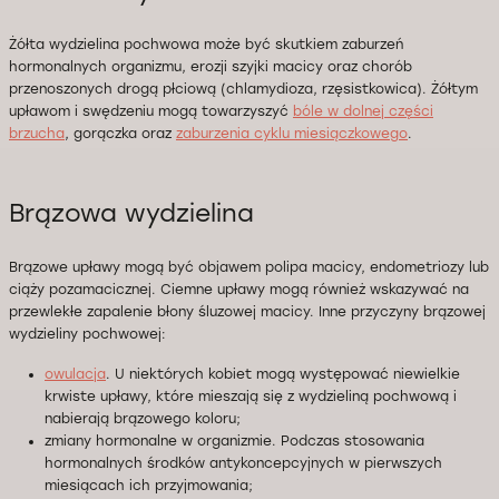
Żółta wydzielina pochwowa może być skutkiem zaburzeń
hormonalnych organizmu, erozji szyjki macicy oraz chorób
przenoszonych drogą płciową (chlamydioza, rzęsistkowica). Żółtym
upławom i swędzeniu mogą towarzyszyć
bóle w dolnej części
brzucha
, gorączka oraz
zaburzenia cyklu miesiączkowego
.
Brązowa wydzielina
Brązowe upławy mogą być objawem polipa macicy, endometriozy lub
ciąży pozamacicznej. Ciemne upławy mogą również wskazywać na
przewlekłe zapalenie błony śluzowej macicy. Inne przyczyny brązowej
wydzieliny pochwowej:
owulacja
. U niektórych kobiet mogą występować niewielkie
krwiste upławy, które mieszają się z wydzieliną pochwową i
nabierają brązowego koloru;
zmiany hormonalne w organizmie. Podczas stosowania
hormonalnych środków antykoncepcyjnych w pierwszych
miesiącach ich przyjmowania;