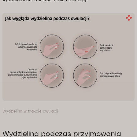
wydzielina może zawierać niewielkie skrzepy.
Wydzielina w trakcie owulacji
Wydzielina podczas przyjmowania