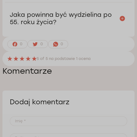
Jaka powinna być wydzielina po
55. roku życia?
0
0
0
5
of 5 na podstawie
1
ocena
Komentarze
Dodaj komentarz