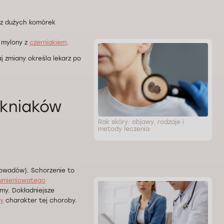
 z dużych komórek
 mylony z
czerniakiem
.
j zmiany określa lekarz po
ókniaków
Rak skóry: objawy, rodzaje i
metody leczenia
 owadów). Schorzenie to
umieniowatego
my. Dokładniejsze
ny
charakter tej choroby.