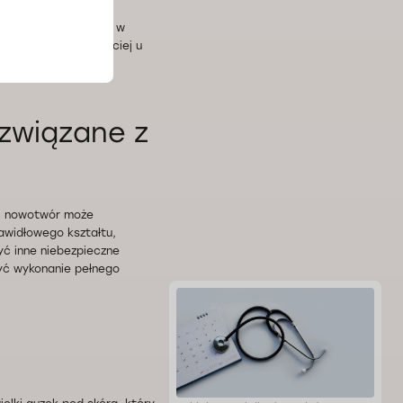
ąk i nóg rozwija się w
uje dwukrotnie częściej u
związane z
h nowotwór może
awidłowego kształtu,
yć inne niebezpieczne
yć wykonanie pełnego