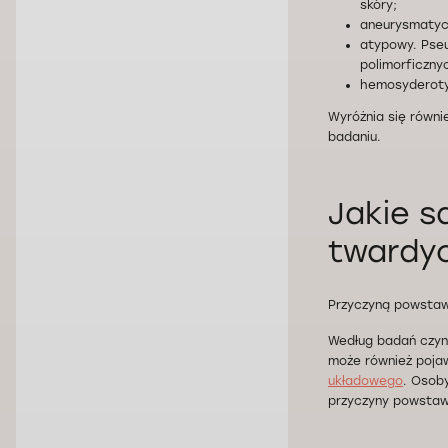
skóry;
aneurysmatycz
atypowy. Pse
polimorficzny
hemosyderoty
Wyróżnia się równi
badaniu.
Jakie s
twardy
Przyczyną powstawa
Według badań czynn
może również pojawi
układowego
. Osob
przyczyny powstaw