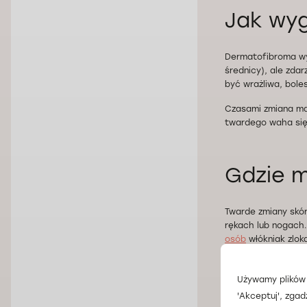
Jak wyg
Dermatofibroma wyg
średnicy), ale zdar
być wrażliwa, bole
Czasami zmiana ma 
twardego waha się 
Gdzie m
Twarde zmiany skór
rękach lub nogach.
osób
włókniak zloka
Używamy plików 
U kogo 
'Akceptuj', zgad