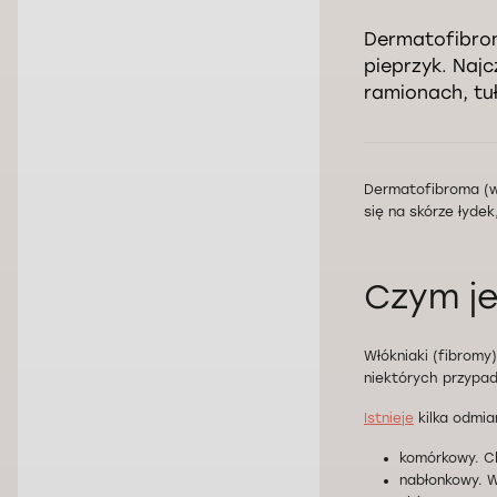
Dermatofibrom
pieprzyk. Najc
ramionach, tu
Dermatofibroma (wł
się na skórze łyde
Czym j
Włókniaki (fibrom
niektórych przypad
Istnieje
kilka odmia
komórkowy. C
nabłonkowy. W