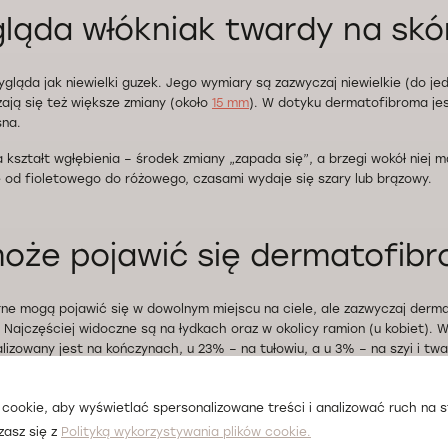
ląda włókniak twardy na skó
ląda jak niewielki guzek. Jego wymiary są zazwyczaj niewielkie (do j
zają się też większe zmiany (około
15 mm
). W dotyku dermatofibroma je
sna.
kształt wgłębienia – środek zmiany „zapada się”, a brzegi wokół niej ma
od fioletowego do różowego, czasami wydaje się szary lub brązowy.
oże pojawić się dermatofib
ne mogą pojawić się w dowolnym miejscu na ciele, ale zazwyczaj derm
 Najczęściej widoczne są na łydkach oraz w okolicy ramion (u kobiet). 
lizowany jest na kończynach, u 23% – na tułowiu, a u 3% – na szyi i twa
cookie, aby wyświetlać spersonalizowane treści i analizować ruch na st
może pojawić się włókniak n
zasz się z
Polityką wykorzystywania plików cookie.