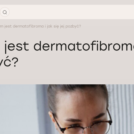
m jest dermatofibroma i jak się jej pozbyć?
jest dermatofibroma i
yć?