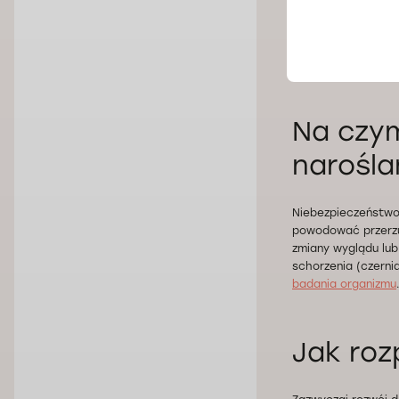
Włókniak może poja
wieku
20–50 lat
. Ś
kobiet niż u mężczy
Na czym
narośla
Niebezpieczeństwo
powodować przerzut
zmiany wyglądu lub
schorzenia (czern
badania organizmu
Jak ro