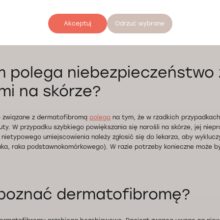
wić się u mężczyzn i kobiet w różnym wieku. Dermatofibroma na skórze r
Akceptuj
Odrzuć wybrane
redni wiek pacjentów wynosi 48 lat. Według badań schorzenie to występ
zn.
 polega niebezpieczeństwo 
mi na skórze?
 związane z dermatofibromą
polega
na tym, że w rzadkich przypadkac
y. W przypadku szybkiego powiększania się narośli na skórze, jej niepr
 nietypowego umiejscowienia należy zgłosić się do lekarza, aby wyklucz
iaka, raka podstawnokomórkowego). W razie potrzeby konieczne może b
.
zpoznać dermatofibromę?