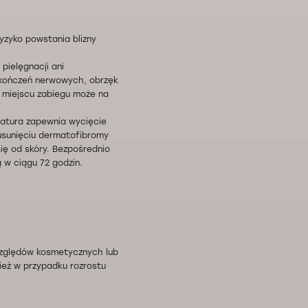
ryzyko powstania blizny
pielęgnacji ani
zakończeń nerwowych, obrzęk
w miejscu zabiegu może na
ratura zapewnia wycięcie
o usunięciu dermatofibromy
się od skóry. Bezpośrednio
 w ciągu 72 godzin.
względów kosmetycznych lub
ież w przypadku rozrostu