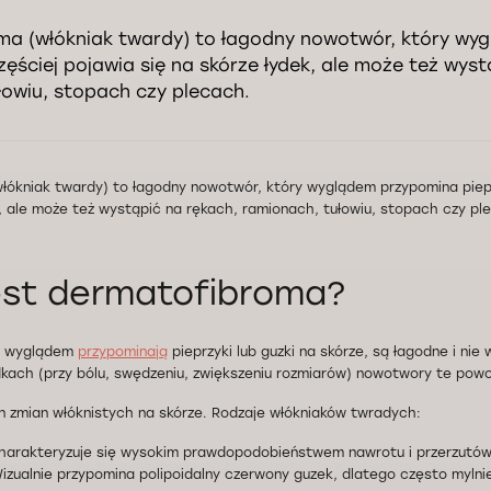
a (włókniak twardy) to łagodny nowotwór, który wy
zęściej pojawia się na skórze łydek, ale może też wyst
łowiu, stopach czy plecach.
ókniak twardy) to łagodny nowotwór, który wyglądem przypomina piepr
k, ale może też wystąpić na rękach, ramionach, tułowiu, stopach czy pl
est dermatofibroma?
y) wyglądem
przypominają
pieprzyki lub guzki na skórze, są łagodne i ni
kach (przy bólu, swędzeniu, zwiększeniu rozmiarów) nowotwory te pow
n zmian włóknistych na skórze. Rodzaje włókniaków twradych:
harakteryzuje się wysokim prawdopodobieństwem nawrotu i przerzutów
izualnie przypomina polipoidalny czerwony guzek, dlatego często mylnie