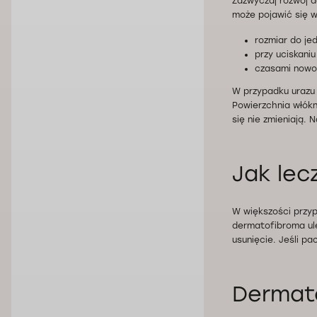
Zazwyczaj rozwój d
może pojawić się 
rozmiar do je
przy uciskani
czasami nowot
W przypadku urazu 
Powierzchnia włókn
się nie zmieniają.
Jak lec
W większości przyp
dermatofibroma ule
usunięcie. Jeśli p
Dermato