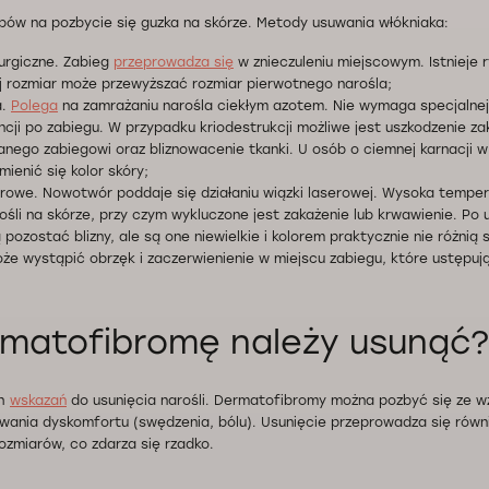
sobów na pozbycie się guzka na skórze. Metody usuwania włókniaka:
rurgiczne. Zabieg
przeprowadza się
w znieczuleniu miejscowym. Istnieje 
rej rozmiar może przewyższać rozmiar pierwotnego narośla;
a.
Polega
na zamrażaniu narośla ciekłym azotem. Nie wymaga specjalnej 
cji po zabiegu. W przypadku kriodestrukcji możliwe jest uszkodzenie 
nego zabiegowi oraz bliznowacenie tkanki. U osób o ciemnej karnacji 
mienić się kolor skóry;
erowe. Nowotwór poddaje się działaniu wiązki laserowej. Wysoka tempe
arośli na skórze, przy czym wykluczone jest zakażenie lub krwawienie. P
ozostać blizny, ale są one niewielkie i kolorem praktycznie nie różnią 
że wystąpić obrzęk i zaczerwienienie w miejscu zabiegu, które ustępują
rmatofibromę należy usunąć?
ch
wskazań
do usunięcia narośli. Dermatofibromy można pozbyć się ze 
ania dyskomfortu (swędzenia, bólu). Usunięcie przeprowadza się równ
rozmiarów, co zdarza się rzadko.