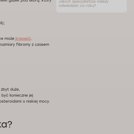
lki guzek pod skórą, który
Jakich specjalistów należy
odwiedzać co roku?
ł);
ęce może
krwawić
.
Rozmiary fibromy z czasem
 zbyt duże,
 być konieczne jej
osteroidami o niskiej mocy.
ka?