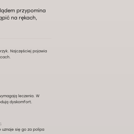
glądem przypomina
ąpić na rękach,
zyk. Najczęściej pojawia
ecach.
e wymagają leczenia. W
odują dyskomfort.
;
 uznaje się go za polipa