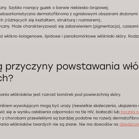
ny. Szybko rosnący guzek o barwie niebiesko-brązowej;
udosarkomatyczna dermatofibroma z ogniskowymi obszarami złożonymi
ch (różniących się kształtem, strukturą i rozmiarem);
czny. Może charakteryzować się zabarwieniem (pigmentacja), czasami
eż włókno-kolagenowe, lipidowe i jasnokomórkowe włókniaki skóry. Rodza
ą przyczyny powstawania wł
ch?
nia włókniaków jest rozrost komórek pod powierzchnią skóry.
ikiem wywołującym mogą być urazy (niewielkie skaleczenia, ukąszenia
ć się w wyniku osłabienia odporności na tle HIV, białaczki lub
tocznia r
y z chorobami przewlekłymi są bardziej podatne na rozwój dermatofibro
ania włókniaków twardych nie są znane. Nie ma dowodów na
dziedzicz