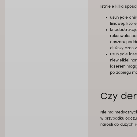
Istnieje kilka spo
usunięcie chi
liniowej, któ
kriodestrukcj
rekonwalescen
obszaru podda
dłuższy czas z
usunięcie las
niewielkiej n
laserem mogą p
po zabiegu mo
Czy de
Nie ma medyczny
w przypadku odczuw
narośli do dużych 