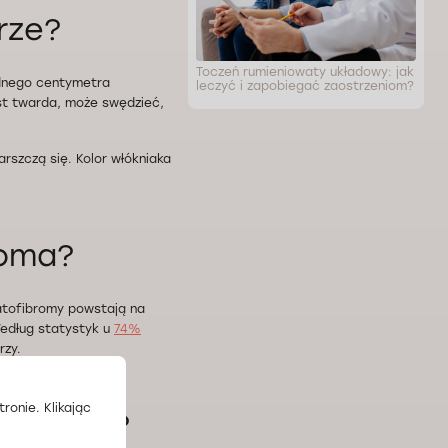
rze?
Toczeń rumieniowaty układowy: jak
ednego centymetra
leczyć i zapobiegać zaostrzeniom?
st twarda, może swędzieć,
rszczą się. Kolor włókniaka
roma?
atofibromy powstają na
Według statystyk u
74%
rzy.
ronie. Klikając
a skórze?