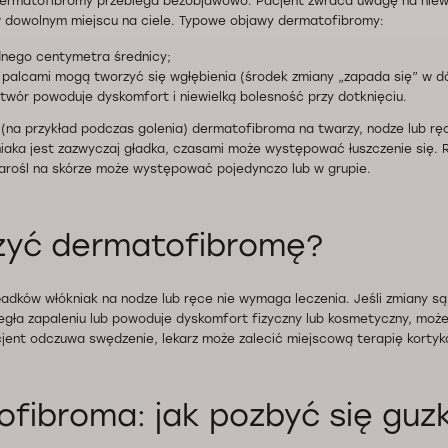
ermatofibromy przebiega bezobjawowo. Pacjent zwraca uwagę na niewie
w dowolnym miejscu na ciele. Typowe objawy dermatofibromy:
dnego centymetra średnicy;
u palcami mogą tworzyć się wgłębienia (środek zmiany „zapada się” w dó
wór powoduje dyskomfort i niewielką bolesność przy dotknięciu.
(na przykład podczas golenia) dermatofibroma na twarzy, nodze lub r
iaka jest zazwyczaj gładka, czasami może występować łuszczenie się. 
 Narośl na skórze może występować pojedynczo lub w grupie.
zyć dermatofibromę?
adków włókniak na nodze lub ręce nie wymaga leczenia. Jeśli zmiany są
gła zapaleniu lub powoduje dyskomfort fizyczny lub kosmetyczny, może
acjent odczuwa swędzenie, lekarz może zalecić miejscową terapię kortyk
fibroma: jak pozbyć się guz