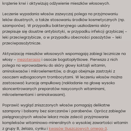
krążenie krwi i aktywizują odżywienie mieszków włosowych.
Leczenie wypadania włosów zazwyczaj polega na przyjmowaniu
leków doustnych, a także stosowaniu środków kosmetycznych (np.
szamponów). W przypadku bakteryjnego uszkodzenia skóry
przepisuje się doustne antybiotyki, w przypadku infekcji grzybiczej –
leki przeciwgrzybicze, a w przypadku obecności pasożytów – leki
przeciwpasożytnicze.
Aktywizację mieszków włosowych wspomagają zabiegi lecznicze na
włosy –
mezoterapia
i osocze bogatopłytkowe. Pierwsza z nich
polega na wprowadzeniu do skóry głowy koktajli witamin,
aminokwasów i mikroelementów, a druga obejmuje zastrzyki z
osoczem wzbogaconym trombocytami. W leczeniu włosów można
zastosować kurację ampułkową (nakładanie na głowę wysoko
skoncentrowanych preparatów nasyconych witaminami,
mikroelementami i aminokwasami).
Poprawić wygląd zniszczonych włosów pomagają delikatne
szampony i balsamy bez siarczanów i parabenów. Oprócz zabiegów
pielęgnacyjnych włosów lekarz może zalecić przyjmowanie
kompleksów witaminowo-mineralnych o wysokiej zawartości witamin
z grupy B, żelaza, cynku i
kwasów tłuszczowych omega-3
.