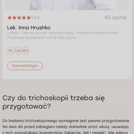
43 opinie
5 z 5
Lek. Inna Hrushko
Lekarz. Zakres porad: dermatologia, medycyna estetyczna.
Przyjmuje pacjentów od 18 roku życia.
PL
UA
RU
Dermatologia
Czy do trichoskopii trzeba się
przygotować?
Do badania trichoskopowego wymagane jest pewne przygotowanie.
Na dwa dni przed zabiegiem należy dokładnie umyć włosy, usuwając
z nich pozostałości kosmetyków (lakierów, żeli i masek). Nie zaleca