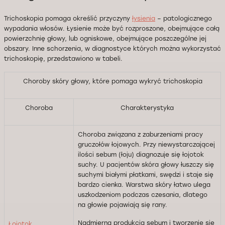
Trichoskopia pomaga określić przyczyny
łysienia
– patologicznego
wypadania włosów. Łysienie może być rozproszone, obejmujące całą
powierzchnię głowy, lub ogniskowe, obejmujące poszczególne jej
obszary. Inne schorzenia, w diagnostyce których można wykorzystać
trichoskopię, przedstawiono w tabeli.
Choroby skóry głowy, które pomaga wykryć trichoskopia
Choroba
Charakterystyka
Choroba związana z zaburzeniami pracy
gruczołów łojowych. Przy niewystarczającej
ilości sebum (łoju) diagnozuje się łojotok
suchy. U pacjentów skóra głowy łuszczy się
suchymi białymi płatkami, swędzi i staje się
bardzo cienka. Warstwa skóry łatwo ulega
uszkodzeniom podczas czesania, dlatego
na głowie pojawiają się rany.
Nadmierna produkcja sebum i tworzenie się
Łojotok