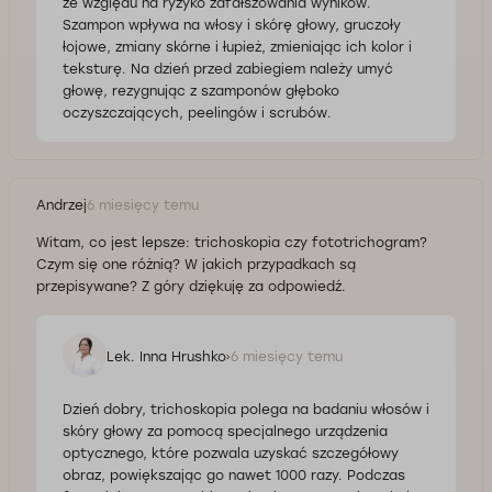
ze względu na ryzyko zafałszowania wyników.
Szampon wpływa na włosy i skórę głowy, gruczoły
łojowe, zmiany skórne i łupież, zmieniając ich kolor i
teksturę. Na dzień przed zabiegiem należy umyć
głowę, rezygnując z szamponów głęboko
oczyszczających, peelingów i scrubów.
Andrzej
6 miesięcy temu
Witam, co jest lepsze: trichoskopia czy fototrichogram?
Czym się one różnią? W jakich przypadkach są
przepisywane? Z góry dziękuję za odpowiedź.
Lek. Inna Hrushko
6 miesięcy temu
Dzień dobry, trichoskopia polega na badaniu włosów i
skóry głowy za pomocą specjalnego urządzenia
optycznego, które pozwala uzyskać szczegółowy
obraz, powiększając go nawet 1000 razy. Podczas