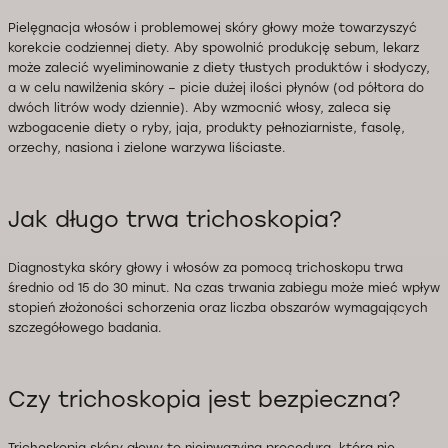
Pielęgnacja włosów i problemowej skóry głowy może towarzyszyć
korekcie codziennej diety. Aby spowolnić produkcję sebum, lekarz
może zalecić wyeliminowanie z diety tłustych produktów i słodyczy,
a w celu nawilżenia skóry – picie dużej ilości płynów (od półtora do
dwóch litrów wody dziennie). Aby wzmocnić włosy, zaleca się
wzbogacenie diety o ryby, jaja, produkty pełnoziarniste, fasolę,
orzechy, nasiona i zielone warzywa liściaste.
Jak długo trwa trichoskopia?
Diagnostyka skóry głowy i włosów za pomocą trichoskopu trwa
średnio od 15 do 30 minut. Na czas trwania zabiegu może mieć wpływ
stopień złożoności schorzenia oraz liczba obszarów wymagających
szczegółowego badania.
Czy trichoskopia jest bezpieczna?
Trichoskopia skóry głowy to nieinwazyjna procedura, która nie