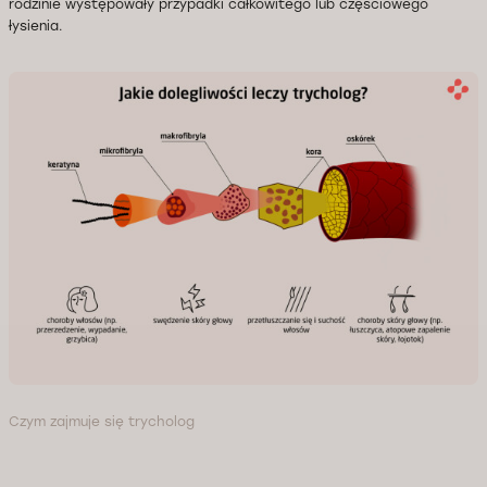
rodzinie występowały przypadki całkowitego lub częściowego
łysienia.
Czym zajmuje się trycholog