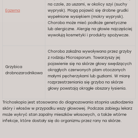
na czole, za uszami, w okolicy szyi (suchy
Egzema
wyprysk). Mogą pojawić się drobne grudki
wypełnione wysiękiem (mokry wyprysk).
Choroba może mieć podłoże genetyczne
lub alergiczne. Alergię na głowie najczęściej
wywołują kosmetyki i produkty spożywcze.
Choroba zakaźna wywoływana przez grzyby
z rodzaju Microsporum. Towarzyszy jej
pojawienie się na skórze głowy swędzących
Grzybica
okrągłych czerwonych plam otoczonych
drobnozarodnikowa
małymi pęcherzykami lub guzkami. W miarę
rozprzestrzeniania się grzyba na skórze
głowy powstają okrągłe obszary łysienia.
Trichoskopia jest stosowana do diagnozowania stopnia uszkodzenia
skóry i włosów w przypadku wszy głowowej. Podczas zabiegu lekarz
może wykryć stan zapalny mieszków włosowych, a także wtórne
infekcje, które dostały się do organizmu przez rany na skórze.