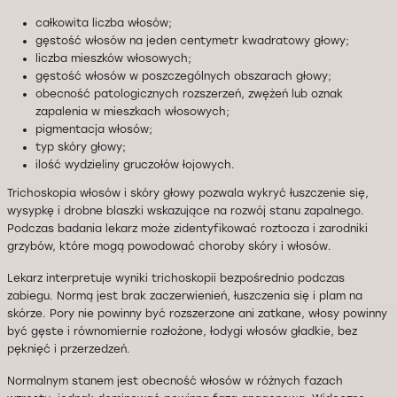
całkowita liczba włosów;
gęstość włosów na jeden centymetr kwadratowy głowy;
liczba mieszków włosowych;
gęstość włosów w poszczególnych obszarach głowy;
obecność patologicznych rozszerzeń, zwężeń lub oznak
zapalenia w mieszkach włosowych;
pigmentacja włosów;
typ skóry głowy;
ilość wydzieliny gruczołów łojowych.
Trichoskopia włosów i skóry głowy pozwala wykryć łuszczenie się,
wysypkę i drobne blaszki wskazujące na rozwój stanu zapalnego.
Podczas badania lekarz może zidentyfikować roztocza i zarodniki
grzybów, które mogą powodować choroby skóry i włosów.
Lekarz interpretuje wyniki trichoskopii bezpośrednio podczas
zabiegu. Normą jest brak zaczerwienień, łuszczenia się i plam na
skórze. Pory nie powinny być rozszerzone ani zatkane, włosy powinny
być gęste i równomiernie rozłożone, łodygi włosów gładkie, bez
pęknięć i przerzedzeń.
Normalnym stanem jest obecność włosów w różnych fazach