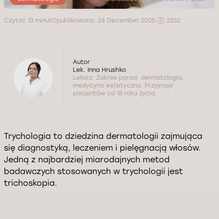
Czytać 13 minut
Opublikowano: 24 December 2025
2252
Autor
Lek. Inna Hrushko
Lekarz. Zakres porad: dermatologia,
medycyna estetyczna. Przyjmuje
pacjentów od 18 roku życia.
Trychologia to dziedzina dermatologii zajmująca
się diagnostyką, leczeniem i pielęgnacją włosów.
Jedną z najbardziej miarodajnych metod
badawczych stosowanych w trychologii jest
trichoskopia.