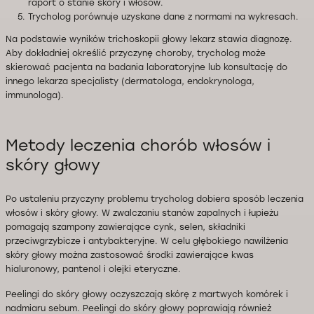
raport o stanie skóry i włosów.
Trycholog porównuje uzyskane dane z normami na wykresach.
Na podstawie wyników trichoskopii głowy lekarz stawia diagnozę.
Aby dokładniej określić przyczynę choroby, trycholog może
skierować pacjenta na badania laboratoryjne lub konsultację do
innego lekarza specjalisty (dermatologa, endokrynologa,
immunologa).
Metody leczenia chorób włosów i
skóry głowy
Po ustaleniu przyczyny problemu trycholog dobiera sposób leczenia
włosów i skóry głowy. W zwalczaniu stanów zapalnych i łupieżu
pomagają szampony zawierające cynk, selen, składniki
przeciwgrzybicze i antybakteryjne. W celu głębokiego nawilżenia
skóry głowy można zastosować środki zawierające kwas
hialuronowy, pantenol i olejki eteryczne.
Peelingi do skóry głowy oczyszczają skórę z martwych komórek i
nadmiaru sebum. Peelingi do skóry głowy poprawiają również