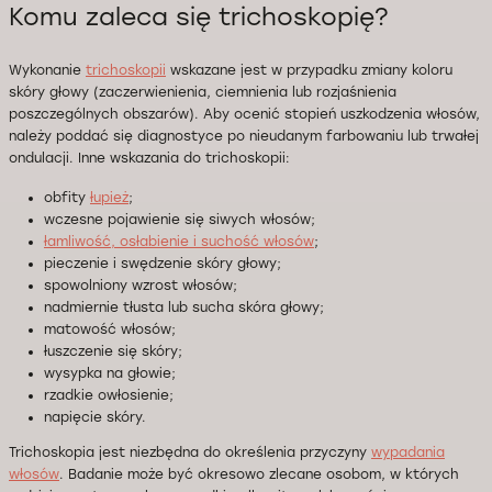
Komu zaleca się trichoskopię?
Wykonanie
trichoskopii
wskazane jest w przypadku zmiany koloru
skóry głowy (zaczerwienienia, ciemnienia lub rozjaśnienia
poszczególnych obszarów). Aby ocenić stopień uszkodzenia włosów,
należy poddać się diagnostyce po nieudanym farbowaniu lub trwałej
ondulacji. Inne wskazania do trichoskopii:
obfity
łupież
;
wczesne pojawienie się siwych włosów;
łamliwość, osłabienie i suchość włosów
;
pieczenie i swędzenie skóry głowy;
spowolniony wzrost włosów;
nadmiernie tłusta lub sucha skóra głowy;
matowość włosów;
łuszczenie się skóry;
wysypka na głowie;
rzadkie owłosienie;
napięcie skóry.
Trichoskopia jest niezbędna do określenia przyczyny
wypadania
włosów
. Badanie może być okresowo zlecane osobom, w których