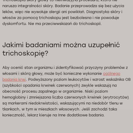
narusza integralności skóry. Badanie przeprowadza się bez użycia
leków, więc nie wywołuje alergii ani powikłań. Diagnostyka skóry i
włosów za pomocą trichoskopu jest bezbolesna i nie powoduje
dyskomfortu. Nie ma przeciwwskazań do trichoskopii.
Jakimi badaniami można uzupełnić
trichoskopię?
Aby ocenić stan organizmu i zidentyfikować przyczyny problemów z
włosami i skórą głowy, może być konieczne wykonanie
ogólnego
badania krwi
. Podwyższony poziom leukocytów i wzrost wskaźnika OB
(szybkości opadania krwinek czerwonych) zwykle wskazują na
obecność procesu zapalnego w organizmie. Niski poziom
hemoglobiny i zmniejszona liczba czerwonych krwinek (erytrocytów)
są markerami niedokrwistości, wskazującymi na niedobór tlenu w
tkankach, w tym w mieszkach włosowych. Jeśli zachodzi taka
konieczność, lekarz kieruje na Inne dodatkowe badania.