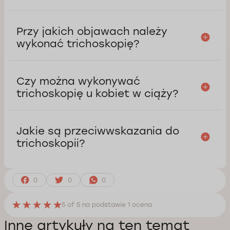
Przy jakich objawach należy
wykonać trichoskopię?
Czy można wykonywać
trichoskopię u kobiet w ciąży?
Jakie są przeciwwskazania do
trichoskopii?
0
0
0
5
of 5 na podstawie
1
ocena
Inne artykuły na ten temat