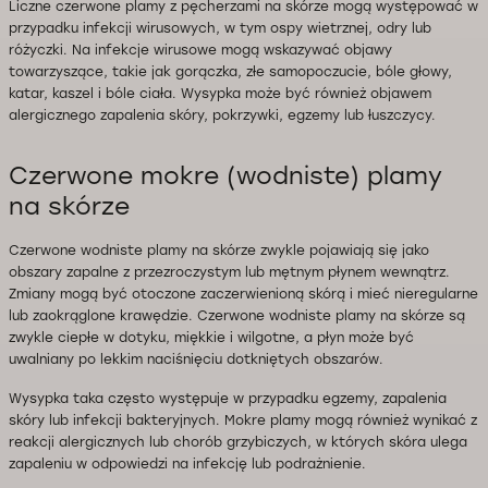
Liczne czerwone plamy z pęcherzami na skórze mogą występować w
przypadku infekcji wirusowych, w tym ospy wietrznej, odry lub
różyczki. Na infekcje wirusowe mogą wskazywać objawy
towarzyszące, takie jak gorączka, złe samopoczucie, bóle głowy,
katar, kaszel i bóle ciała. Wysypka może być również objawem
alergicznego zapalenia skóry, pokrzywki, egzemy lub łuszczycy.
Czerwone mokre (wodniste) plamy
na skórze
Czerwone wodniste plamy na skórze zwykle pojawiają się jako
obszary zapalne z przezroczystym lub mętnym płynem wewnątrz.
Zmiany mogą być otoczone zaczerwienioną skórą i mieć nieregularne
lub zaokrąglone krawędzie. Czerwone wodniste plamy na skórze są
zwykle ciepłe w dotyku, miękkie i wilgotne, a płyn może być
uwalniany po lekkim naciśnięciu dotkniętych obszarów.
Wysypka taka często występuje w przypadku egzemy, zapalenia
skóry lub infekcji bakteryjnych. Mokre plamy mogą również wynikać z
reakcji alergicznych lub chorób grzybiczych, w których skóra ulega
zapaleniu w odpowiedzi na infekcję lub podrażnienie.