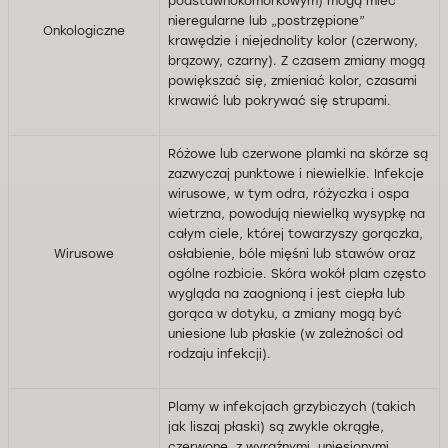
podstawnokomórkowym) mogą mieć
nieregularne lub „postrzępione”
Onkologiczne
krawędzie i niejednolity kolor (czerwony,
brązowy, czarny). Z czasem zmiany mogą
powiększać się, zmieniać kolor, czasami
krwawić lub pokrywać się strupami.
Różowe lub czerwone plamki na skórze są
zazwyczaj punktowe i niewielkie. Infekcje
wirusowe, w tym odra, różyczka i ospa
wietrzna, powodują niewielką wysypkę na
całym ciele, której towarzyszy gorączka,
Wirusowe
osłabienie, bóle mięśni lub stawów oraz
ogólne rozbicie. Skóra wokół plam często
wygląda na zaognioną i jest ciepła lub
gorąca w dotyku, a zmiany mogą być
uniesione lub płaskie (w zależności od
rodzaju infekcji).
Plamy w infekcjach grzybiczych (takich
jak liszaj płaski) są zwykle okrągłe,
czerwone, z wyraźnymi, uniesionymi