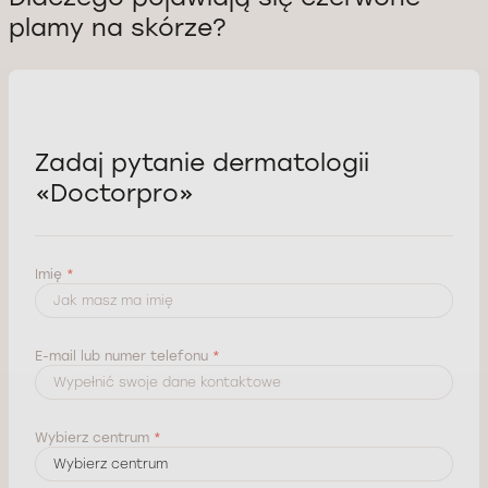
plamy na skórze?
Zadaj pytanie dermatologii
«Doctorpro»
Imię
*
E-mail lub numer telefonu
*
Wybierz centrum
*