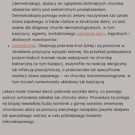
(dermatoskop), służący do oglądania dotkniętych chorobą
obszarów skóry pod wielokrotnym powiększeniem.
Dermatoskopia pomaga wykryć zmiany naczyniowe lub oznaki
stanu zapalnego, a także różnice w strukturze skóry, co jest
ważne dla diagnozy chorób dermatologicznych, w tym
łuszczycy, egzemy, kontaktowego
zapalenia skóry
, łagodnych i
złośliwych nowotworów;
badania krwi
. Obejmują pobranie krwi żylnej i są pomocne w
określeniu przyczyny wysypki skórnej. Na przykład podwyższony
poziom białych krwinek może wskazywać na chorobę
bakteryjną (w tym liszajec), eozynofile na reakcję alergiczną
lub infekcję pasożytniczą, a przeciwciała lub specyficzne
markery stanu zapalnego – na choroby autoimmunologiczne, w
tym toczeń rumieniowaty układowy lub łuszczycę.
Lekarz może również zlecić pobranie wycinka skóry, co pomaga
wykryć schorzenia zakaźne lub choroby skóry. Procedura ta polega
na biopsji niewielkiej liczby komórek z górnej warstwy zmienionej
chorobowo skóry za pomocą sterylnego narzędzia (zwykle skalpela
lub specjalnego ostrza) w celu późniejszego badania
mikroskopowego.