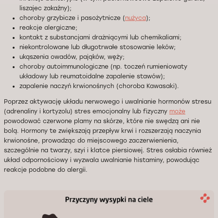
liszajec zakaźny);
choroby grzybicze i pasożytnicze (
nużyca
);
reakcje alergiczne;
kontakt z substancjami drażniącymi lub chemikaliami;
niekontrolowane lub długotrwałe stosowanie leków;
ukąszenia owadów, pająków, węży;
choroby autoimmunologiczne (np. toczeń rumieniowaty
układowy lub reumatoidalne zapalenie stawów);
zapalenie naczyń krwionośnych (choroba Kawasaki).
Poprzez aktywację układu nerwowego i uwalnianie hormonów stresu
(adrenaliny i kortyzolu) stres emocjonalny lub fizyczny
może
powodować czerwone plamy na skórze, które nie swędzą ani nie
bolą. Hormony te zwiększają przepływ krwi i rozszerzają naczynia
krwionośne, prowadząc do miejscowego zaczerwienienia,
szczególnie na twarzy, szyi i klatce piersiowej. Stres osłabia również
układ odpornościowy i wyzwala uwalnianie histaminy, powodując
reakcje podobne do alergii.