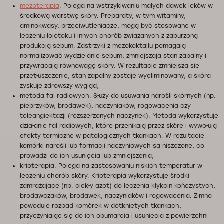
mezoterapia
. Polega na wstrzykiwaniu małych dawek leków w
środkową warstwę skóry. Preparaty, w tym witaminy,
aminokwasy, przeciwutleniacze, mogą być stosowane w
leczeniu łojotoku i innych chorób związanych z zaburzoną
produkcją sebum. Zastrzyki z mezokoktajlu pomagają
normalizować wydzielanie sebum, zmniejszają stan zapalny i
przywracają równowagę skóry. W rezultacie zmniejsza się
przetłuszczenie, stan zapalny zostaje wyeliminowany, a skóra
zyskuje zdrowszy wygląd;
metoda fal radiowych. Służy do usuwania narośli skórnych (np.
pieprzyków, brodawek), naczyniaków, rogowacenia czy
teleangiektazji (rozszerzonych naczynek). Metoda wykorzystuje
działanie fal radiowych, które przenikają przez skórę i wywołują
efekty termiczne w patologicznych tkankach. W rezultacie
komórki narośli lub formacji naczyniowych są niszczone, co
prowadzi do ich usunięcia lub zmniejszenia;
krioterapia. Polega na zastosowaniu niskich temperatur w
leczeniu chorób skóry. Krioterapia wykorzystuje środki
zamrażające (np. ciekły azot) do leczenia kłykcin kończystych,
brodawczaków, brodawek, naczyniaków i rogowacenia. Zimno
powoduje rozpad komórek w dotkniętych tkankach,
przyczyniając się do ich obumarcia i usunięcia z powierzchni