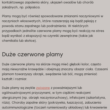
kontaktowego zapalenia skóry, ukąszeń owadów lub chorób
zakaźnych, np. półpaśca.
Plamy mogą być również spowodowane zmianami naczyniowymi w
naczyniach włosowatych, które rozszerzają się bądź pękają z
powodu stanu zapalnego lub podrażnienia. W niektórych
przypadkach jednolite czerwone plamy mogą być reakcją na stres
bądź wynikać z ekspozycji na czynniki zewnętrzne (takie jak
chemikalia lub słońce).
Duże czerwone plamy
Duże czerwone plamy na skórze mogą mieć głęboki kolor, często
mają niewyraźne krawędzie i obejmują znaczny obszar ciała. Czasami
plamom towarzyszy obrzęk, swędzenie lub ból, mogą zmieniać
kształt i rozmiar.
Duże plamy są zwykle
związane
z poważniejszymi lub
ogólnoustrojowymi przyczynami, w tym ciężkimi reakcjami
alergicznymi (np. obrzęk naczynioruchowy), infekcjami (szkarlatyna,
róża). Choroby zapalne skóry (pokrzywka, łuszczyca), zaburzenia
autoimmunologiczne (toczeń rumieniowaty układowy) lub krwawienie