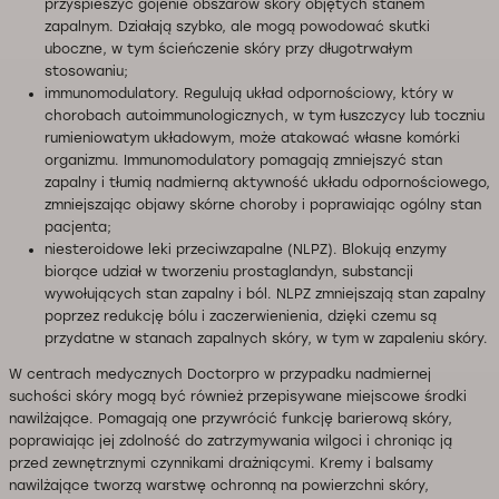
przyspieszyć gojenie obszarów skóry objętych stanem
zapalnym. Działają szybko, ale mogą powodować skutki
uboczne, w tym ścieńczenie skóry przy długotrwałym
stosowaniu;
immunomodulatory. Regulują układ odpornościowy, który w
chorobach autoimmunologicznych, w tym łuszczycy lub toczniu
rumieniowatym układowym, może atakować własne komórki
organizmu. Immunomodulatory pomagają zmniejszyć stan
zapalny i tłumią nadmierną aktywność układu odpornościowego,
zmniejszając objawy skórne choroby i poprawiając ogólny stan
pacjenta;
niesteroidowe leki przeciwzapalne (NLPZ). Blokują enzymy
biorące udział w tworzeniu prostaglandyn, substancji
wywołujących stan zapalny i ból. NLPZ zmniejszają stan zapalny
poprzez redukcję bólu i zaczerwienienia, dzięki czemu są
przydatne w stanach zapalnych skóry, w tym w zapaleniu skóry.
W centrach medycznych Doctorpro w przypadku nadmiernej
suchości skóry mogą być również przepisywane miejscowe środki
nawilżające. Pomagają one przywrócić funkcję barierową skóry,
poprawiając jej zdolność do zatrzymywania wilgoci i chroniąc ją
przed zewnętrznymi czynnikami drażniącymi. Kremy i balsamy
nawilżające tworzą warstwę ochronną na powierzchni skóry,