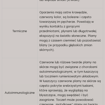
lub większe siniaki (krwiaki).
Oparzenia mają ostre krawędzie,
czerwony kolor, są bolesne i często
towarzyszą im pęcherze. Powstają w
wyniku kontaktu z gorącymi
Termiczne
przedmiotami, płynami lub długotrwałej
ekspozycji na światło słoneczne. Plamy
mogą z czasem ciemnieć lub pozostawiać
blizny (w przypadku głębokich zmian
skórnych).
Czerwone lub różowe twarde plamy na
skórze mogą być związane z chorobami
autoimmunologicznymi, w tym łuszczycą
lub toczniem rumieniowatym układowym.
W łuszczycy czerwone plamy na skórze są
często pokryte srebrzystymi łuskami,
które sprawiają, że wyglądają na
Autoimmunologiczne
błyszczące, mogą swędzieć i być
zaognione. Toczeń może powodować
czerwone „motylkowe” plamy na twarzy,