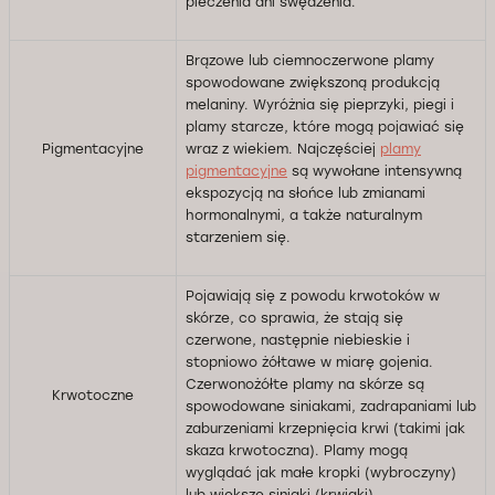
pieczenia ani swędzenia.
Brązowe lub ciemnoczerwone plamy
spowodowane zwiększoną produkcją
melaniny. Wyróżnia się pieprzyki, piegi i
plamy starcze, które mogą pojawiać się
Pigmentacyjne
wraz z wiekiem. Najczęściej
plamy
pigmentacyjne
są wywołane intensywną
ekspozycją na słońce lub zmianami
hormonalnymi, a także naturalnym
starzeniem się.
Pojawiają się z powodu krwotoków w
skórze, co sprawia, że stają się
czerwone, następnie niebieskie i
stopniowo żółtawe w miarę gojenia.
Czerwonożółte plamy na skórze są
Krwotoczne
spowodowane siniakami, zadrapaniami lub
zaburzeniami krzepnięcia krwi (takimi jak
skaza krwotoczna). Plamy mogą
wyglądać jak małe kropki (wybroczyny)