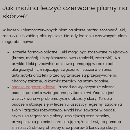
Jak można leczyć czerwone plamy na
skórze?
W leczeniu ciemnoczerwonych plam na skórze można stosować leki,
zastrzyki lub zabiegi chirurgiczne. Metody leczenia czerwonych plam
mogą obejmować:
leczenie farmakologiczne. Leki mogą być stosowane miejscowo
(kremy, maści) lub ogólnoustrojowo (tabletki, zastrzyki). Na
przykład leki przeciwhistaminowe pomagają w reakcjach
alergicznych, zmniejszając swędzenie i zaczerwienienie,
antybiotyki oraz leki przeciwgrzybicze są przepisywane na
choroby zakaźne, a kortykosteroidy na stany zapalne;
osocze bogatopłytkowe
. Procedura wykorzystuje własne
osocze pacjenta wzbogacone płytkami krwi. Osocze jest
wstrzykiwane w problematyczne obszary skóry. Terapię
osoczem stosuje się w leczeniu łuszczycy, egzemy, zapalenia
skóry i trądziku różowatego. Płytki krwi zawarte w osoczu
stymulują regenerację skóry, zmniejszają stan zapalny,
przyspieszają gojenie i normalizują krążenie krwi, co pomaga
zmniejszyć objawy choroby oraz poprawić kondycję skóry;