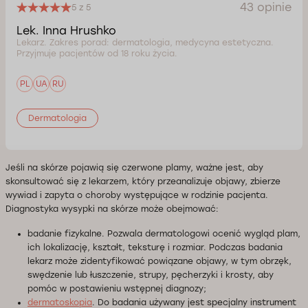
43 opinie
5 z 5
Lek. Inna Hrushko
Lekarz. Zakres porad: dermatologia, medycyna estetyczna.
Przyjmuje pacjentów od 18 roku życia.
PL
UA
RU
Dermatologia
Jeśli na skórze pojawią się czerwone plamy, ważne jest, aby
skonsultować się z lekarzem, który przeanalizuje objawy, zbierze
wywiad i zapyta o choroby występujące w rodzinie pacjenta.
Diagnostyka wysypki na skórze może obejmować:
badanie fizykalne. Pozwala dermatologowi ocenić wygląd plam,
ich lokalizację, kształt, teksturę i rozmiar. Podczas badania
lekarz może zidentyfikować powiązane objawy, w tym obrzęk,
swędzenie lub łuszczenie, strupy, pęcherzyki i krosty, aby
pomóc w postawieniu wstępnej diagnozy;
dermatoskopia
. Do badania używany jest specjalny instrument