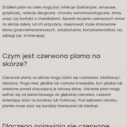
Źródłem plam na ciele mogą być infekcje (bakteryjne, wirusowe,
grzybicze), reakcje alergiczne, choroby autoimmunologiczne, stres,
urazy czy kontakt z chemikaliami. Sposób leczenia czerwonych zmian
na skórze zależy od ich przyczyny, obejmować może stosowanie
leków (przeciwhistaminowych, antybiotyków, kortykosteroidów) czy
zabiegi (np. krioterapię).
Czym jest czerwona plama na
skórze?
Czerwone plamy na skórze mogą różnić się rozmiarem, lokalizacją i
teksturą. Mogą mieć gładkie lub rozmyte krawędzie, być płaskie lub
uniesione ponad otaczającą je zdrową skórę. Odcienie plam mogą
wahać się od jasnoróżowego do głębokiej czerwieni, czasami
zmieniając kolor na bordowy lub fioletowy. Pod wpływem nacisku
plamka może stać się bardziej intensywna lub blednąć.
Dlaczego pojawiają się czerwone