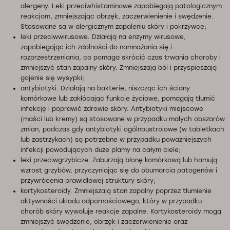
alergeny. Leki przeciwhistaminowe zapobiegają patologicznym
reakcjom, zmniejszając obrzęk, zaczerwienienie i swędzenie.
Stosowane są w alergicznym zapaleniu skóry i pokrzywce;
leki przeciwwirusowe. Działają na enzymy wirusowe,
zapobiegając ich zdolności do namnażania się i
rozprzestrzeniania, co pomaga skrócić czas trwania choroby i
zmniejszyć stan zapalny skóry. Zmniejszają ból i przyspieszają
gojenie się wysypki;
antybiotyki. Działają na bakterie, niszcząc ich ściany
komórkowe lub zakłócając funkcje życiowe, pomagają tłumić
infekcję i poprawić zdrowie skóry. Antybiotyki miejscowe
(maści lub kremy) są stosowane w przypadku małych obszarów
zmian, podczas gdy antybiotyki ogólnoustrojowe (w tabletkach
lub zastrzykach) są potrzebne w przypadku poważniejszych
infekcji powodujących duże plamy na całym ciele;
leki przeciwgrzybicze. Zaburzają błonę komórkową lub hamują
wzrost grzybów, przyczyniając się do obumarcia patogenów i
przywrócenia prawidłowej struktury skóry;
kortykosteroidy. Zmniejszają stan zapalny poprzez tłumienie
aktywności układu odpornościowego, który w przypadku
chorób skóry wywołuje reakcje zapalne. Kortykosteroidy mogą
zmniejszyć swędzenie, obrzęk i zaczerwienienie oraz