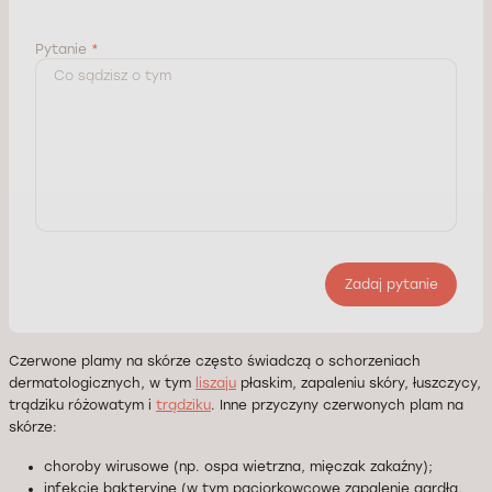
Pytanie
*
Zadaj pytanie
Czerwone plamy na skórze często świadczą o schorzeniach
dermatologicznych, w tym
liszaju
płaskim, zapaleniu skóry, łuszczycy,
trądziku różowatym i
trądziku
. Inne przyczyny czerwonych plam na
skórze:
choroby wirusowe (np. ospa wietrzna, mięczak zakaźny);
infekcje bakteryjne (w tym paciorkowcowe zapalenie gardła,