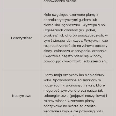
odpowiednim czasie.
Małe swędzące czerwone plamy z
charakterystycznymi guzkami lub
niewielkimi pęcherzami. Występują po
ukąszeniach owadów (np. pcheł,
pluskiew) lub chorób pasożytniczych, w
Pasożytnicze
tym świerzbu lub nużycy. Wysypka może
rozprzestrzeniać się na zdrowe obszary
skóry, zwłaszcza w przypadku drapania.
Swędzenie często nasila się w nocy,
powodując dyskomfort i zaburzenia snu.
Plamy mają czerwony lub niebieskawy
kolor. Spowodowane są zmianami w
naczyniach krwionośnych skóry, które
mogą być wywołane przez naczyniaki,
Naczyniowe
teleangiektazje (pajączki naczyniowe) i
"plamy winne". Czerwone plamy
naczyniowe na skórze są często
wrodzone i zwykle nie powodują bólu,