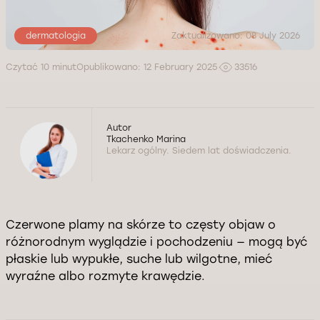
dermatologia
Zaktualizowano: 08 July 2026
Czytać 10 minut
Opublikowano: 12 February 2025
33516
Autor
Tkachenko Marina
Lekarz ogólny. Siedem lat doświadczenia.
Czerwone plamy na skórze to częsty objaw o
różnorodnym wyglądzie i pochodzeniu — mogą być
płaskie lub wypukłe, suche lub wilgotne, mieć
wyraźne albo rozmyte krawędzie.