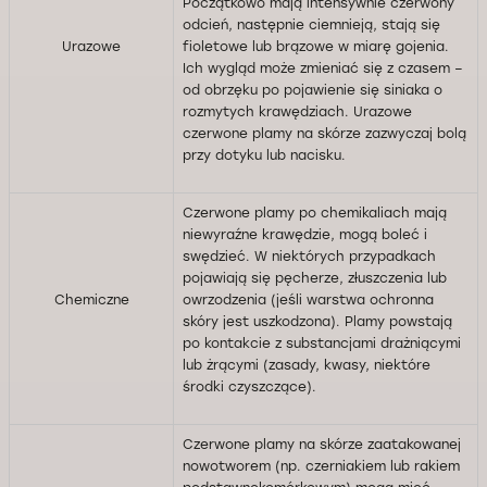
Początkowo mają intensywnie czerwony
odcień, następnie ciemnieją, stają się
Urazowe
fioletowe lub brązowe w miarę gojenia.
Ich wygląd może zmieniać się z czasem –
od obrzęku po pojawienie się siniaka o
rozmytych krawędziach. Urazowe
czerwone plamy na skórze zazwyczaj bolą
przy dotyku lub nacisku.
Czerwone plamy po chemikaliach mają
niewyraźne krawędzie, mogą boleć i
swędzieć. W niektórych przypadkach
pojawiają się pęcherze, złuszczenia lub
Chemiczne
owrzodzenia (jeśli warstwa ochronna
skóry jest uszkodzona). Plamy powstają
po kontakcie z substancjami drażniącymi
lub żrącymi (zasady, kwasy, niektóre
środki czyszczące).
Czerwone plamy na skórze zaatakowanej
nowotworem (np. czerniakiem lub rakiem