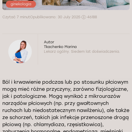
ginekologia
Zaktualizowano: 30 July 2025
Czytać 7 minut
Opublikowano: 30 July 2025
46188
Autor
Tkachenko Marina
Lekarz ogólny. Siedem lat doświadczenia.
Ból i krwawienie podczas lub po stosunku płciowym
mogą mieć różne przyczyny, zarówno fizjologiczne,
jak i patologiczne. Mogą wynikać z mikrourazów
narządów płciowych (np. przy gwałtownych
ruchach lub niedostatecznym nawilżeniu), ale także
ze schorzeń, takich jak infekcje przenoszone drogą
płciową (np. chlamydioza, rzęsistkowica),
zaburzenia hormonalne, endometrioza, mięśniaki