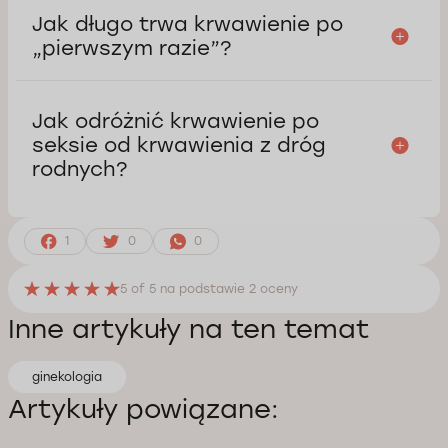
Jak długo trwa krwawienie po
„pierwszym razie”?
Jak odróżnić krwawienie po
seksie od krwawienia z dróg
rodnych?
1
0
0
5
of 5 na podstawie
2
oceny
Inne artykuły na ten temat
ginekologia
Artykuły powiązane: