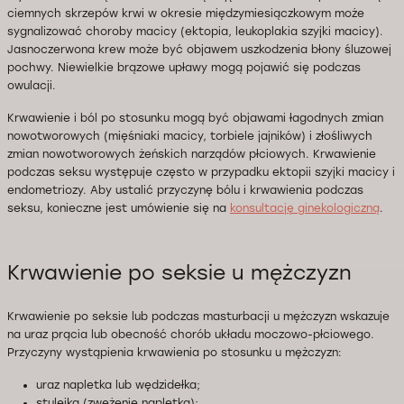
ciemnych skrzepów krwi w okresie międzymiesiączkowym może
sygnalizować choroby macicy (ektopia, leukoplakia szyjki macicy).
Jasnoczerwona krew może być objawem uszkodzenia błony śluzowej
pochwy. Niewielkie brązowe upławy mogą pojawić się podczas
owulacji.
Krwawienie i ból po stosunku mogą być objawami łagodnych zmian
nowotworowych (mięśniaki macicy, torbiele jajników) i złośliwych
zmian nowotworowych żeńskich narządów płciowych. Krwawienie
podczas seksu występuje często w przypadku ektopii szyjki macicy i
endometriozy. Aby ustalić przyczynę bólu i krwawienia podczas
seksu, konieczne jest umówienie się na
konsultację ginekologiczną
.
Krwawienie po seksie u mężczyzn
Krwawienie po seksie lub podczas masturbacji u mężczyzn wskazuje
na uraz prącia lub obecność chorób układu moczowo-płciowego.
Przyczyny wystąpienia krwawienia po stosunku u mężczyzn:
uraz napletka lub wędzidełka;
stulejka (zwężenie napletka);