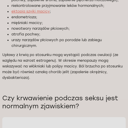
pochwy, zapalenie sromu, zapalenie pęcherza moczowego);
niekontrolowane przyjmowanie leków hormonalnych;
ektopia szyjki macicy
;
endometrioza;
mięśniaki macicy;
nowotwory narządów płciowych;
atrofia pochwy;
urazy narządów płciowych po porodzie lub zabiegu
chirurgicznym.
Upławy z krwią po stosunku mogą wystąpić podczas owulacji (ze
względu na wzrost estrogenu). W okresie menopauzy mogą
wskazywać na włókniaki lub polipy macicy. Ból brzucha po stosunku
może być również oznaką chorób jelit (zapalenie okrężnicy,
dysbakterioza).
Czy krwawienie podczas seksu jest
normalnym zjawiskiem?