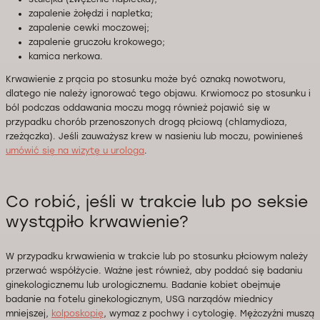
zapalenie żołędzi i napletka;
zapalenie cewki moczowej;
zapalenie gruczołu krokowego;
kamica nerkowa.
Krwawienie z prącia po stosunku może być oznaką nowotworu,
dlatego nie należy ignorować tego objawu. Krwiomocz po stosunku i
ból podczas oddawania moczu mogą również pojawić się w
przypadku chorób przenoszonych drogą płciową (chlamydioza,
rzeżączka). Jeśli zauważysz krew w nasieniu lub moczu, powinieneś
umówić się na wizytę u urologa
.
Co robić, jeśli w trakcie lub po seksie
wystąpiło krwawienie?
W przypadku krwawienia w trakcie lub po stosunku płciowym należy
przerwać współżycie. Ważne jest również, aby poddać się badaniu
ginekologicznemu lub urologicznemu. Badanie kobiet obejmuje
badanie na fotelu ginekologicznym, USG narządów miednicy
mniejszej,
kolposkopię
, wymaz z pochwy i cytologię. Mężczyźni muszą