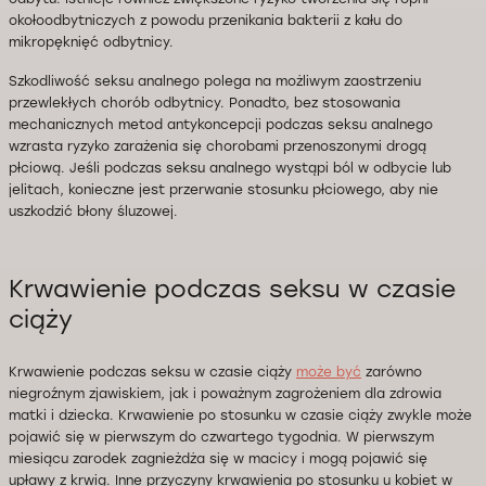
okołoodbytniczych z powodu przenikania bakterii z kału do
mikropęknięć odbytnicy.
Szkodliwość seksu analnego polega na możliwym zaostrzeniu
przewlekłych chorób odbytnicy. Ponadto, bez stosowania
mechanicznych metod antykoncepcji podczas seksu analnego
wzrasta ryzyko zarażenia się chorobami przenoszonymi drogą
płciową. Jeśli podczas seksu analnego wystąpi ból w odbycie lub
jelitach, konieczne jest przerwanie stosunku płciowego, aby nie
uszkodzić błony śluzowej.
Krwawienie podczas seksu w czasie
ciąży
Krwawienie podczas seksu w czasie ciąży
może być
zarówno
niegroźnym zjawiskiem, jak i poważnym zagrożeniem dla zdrowia
matki i dziecka. Krwawienie po stosunku w czasie ciąży zwykle może
pojawić się w pierwszym do czwartego tygodnia. W pierwszym
miesiącu zarodek zagnieżdża się w macicy i mogą pojawić się
upławy z krwią. Inne przyczyny krwawienia po stosunku u kobiet w