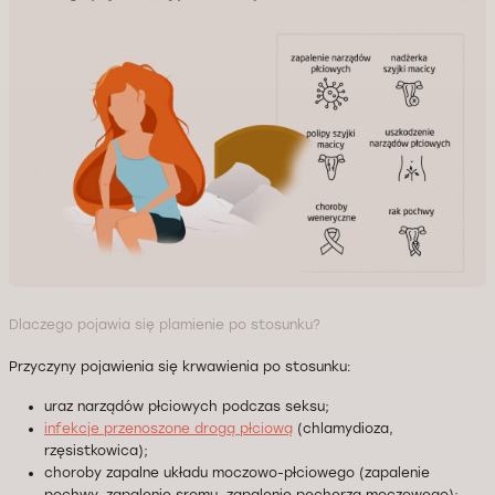
Dlaczego pojawia się plamienie po stosunku?
Przyczyny pojawienia się krwawienia po stosunku:
uraz narządów płciowych podczas seksu;
infekcje przenoszone drogą płciową
(chlamydioza,
rzęsistkowica);
choroby zapalne układu moczowo-płciowego (zapalenie