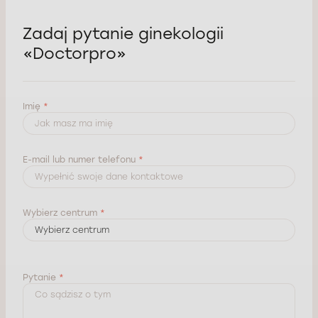
Zadaj pytanie ginekologii
«Doctorpro»
Imię
*
E-mail lub numer telefonu
*
Wybierz centrum
*
Pytanie
*