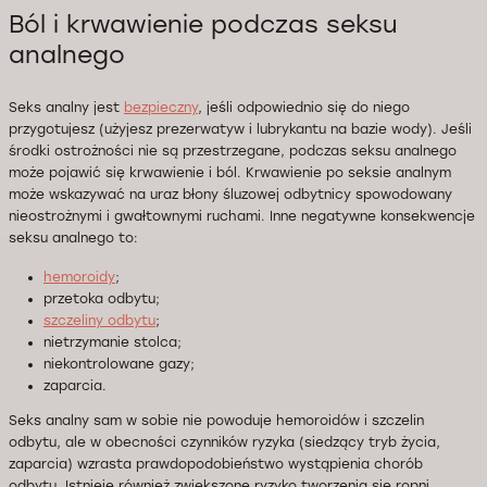
Ból i krwawienie podczas seksu
analnego
Seks analny jest
bezpieczny
, jeśli odpowiednio się do niego
przygotujesz (użyjesz prezerwatyw i lubrykantu na bazie wody). Jeśli
środki ostrożności nie są przestrzegane, podczas seksu analnego
może pojawić się krwawienie i ból. Krwawienie po seksie analnym
może wskazywać na uraz błony śluzowej odbytnicy spowodowany
nieostrożnymi i gwałtownymi ruchami. Inne negatywne konsekwencje
seksu analnego to:
hemoroidy
;
przetoka odbytu;
szczeliny odbytu
;
nietrzymanie stolca;
niekontrolowane gazy;
zaparcia.
Seks analny sam w sobie nie powoduje hemoroidów i szczelin
odbytu, ale w obecności czynników ryzyka (siedzący tryb życia,
zaparcia) wzrasta prawdopodobieństwo wystąpienia chorób
odbytu. Istnieje również zwiększone ryzyko tworzenia się ropni