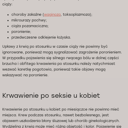
ciąży:
choroby zakaźne (
waginoza
, toksoplazmoza);
mikrourazy pochwy;
ciąża pozamaciczna;
poronienie;
przedwczesne odklejenie łożyska.
Upławy z krwią po stosunku w czasie ciąży nie powinny być
ignorowane, ponieważ mogą sygnalizować zagrożenie poronieniem.
W przypadku pojawienia się silnego rwącego bólu w dolnej części
brzucha i obfitego krwawienia po stosunku należy natychmiast
wezwać karetkę pogotowia, ponieważ takie objawy mogą
wskazywać na poronienie.
Krwawienie po seksie u kobiet
Krwawienie po stosunku u kobiet po miesiączce nie powinno mieć
miejsca. Krew podczas stosunku, nawet bezbolesnego, jest
objawem uszkodzenia błony śluzowej lub chorób ginekologicznych.
Wydzielina z krwią może mieć różną objętość i kolor. Pojawienie się