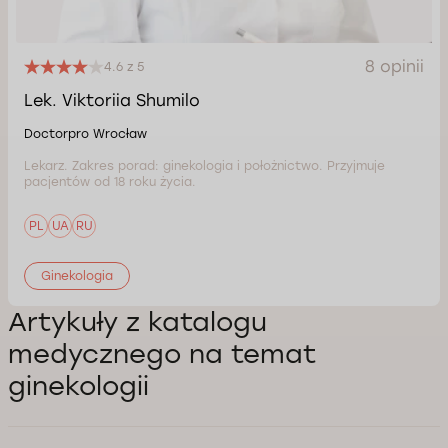
8 opinii
4.6 z 5
Lek. Viktoriia Shumilo
Doctorpro Wrocław
Lekarz. Zakres porad: ginekologia i położnictwo. Przyjmuje
pacjentów od 18 roku życia.
PL
UA
RU
Ginekologia
Artykuły z katalogu
medycznego na temat
ginekologii