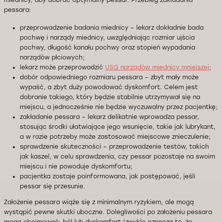
miednicy, aby dobrać optymalny pessar. Przebieg zakładania
pessara:
przeprowadzenie badania miednicy – lekarz dokładnie bada
pochwę i narządy miednicy, uwzględniając rozmiar ujścia
pochwy, długość kanału pochwy oraz stopień wypadania
narządów płciowych;
lekarz może przeprowadzić
USG narządów miednicy mniejszej
;
dobór odpowiedniego rozmiaru pessara – zbyt mały może
wypaść, a zbyt duży powodować dyskomfort. Celem jest
dobranie takiego, który będzie stabilnie utrzymywał się na
miejscu, a jednocześnie nie będzie wyczuwalny przez pacjentkę;
zakładanie pessara – lekarz delikatnie wprowadza pessar,
stosując środki ułatwiające jego wsunięcie, takie jak lubrykant,
a w razie potrzeby może zastosować miejscowe znieczulenie;
sprawdzenie skuteczności – przeprowadzenie testów, takich
jak kaszel, w celu sprawdzenia, czy pessar pozostaje na swoim
miejscu i nie powoduje dyskomfortu;
pacjentka zostaje poinformowana, jak postępować, jeśli
pessar się przesunie.
Założenie pessara wiąże się z minimalnym ryzykiem, ale mogą
wystąpić pewne skutki uboczne. Dolegliwości po założeniu pessara