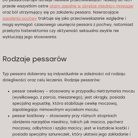
Do pessaroterapii istnieje niewiele przeciwwskazań. Należą do nich
przede wszystkim ostre
stany zapalne w obrębie miednicy mniejszej
oraz ból utrzymujący się po założeniu pessara. Nawracające
zapalenia pochwy
traktuje się jako przeciwwskazanie względne i
mogą wymagać czasowego usunięcia pessara z pochwy, natomiast
przebyta histerektomia czy aktywność seksualna zwykle nie
wykluczają jego stosowania.
Rodzaje pessarów
Typ pessara dobierany są indywidualnie w zależności od rodzaju
dolegliwości oraz celu leczenia. Rodzaje pessarów:
pessar cewkowy – stosowany w przypadku nietrzymania moczu
(wysiłkowego, z parcia, mieszanego); jest okrągły, posiada
specjalną wypustkę, która stabilizuje cewkę moczową,
zapobiegając mimowolnym wyciekom moczu;
pessar kostkowy – stosowany przy różnych stopniach
obniżenia narządów miednicy, takich jak macica, pęcherz
moczowy, odbytnica i szyjka macicy; jest w kształcie kostki i
posiada specjalny sznureczek, który ułatwia jego zakładanie i