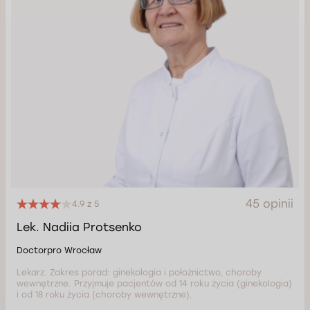
45 opinii
4.9 z 5
Lek. Nadiia Protsenko
Doctorpro Wrocław
Lekarz. Zakres porad: ginekologia i położnictwo, choroby
wewnętrzne. Przyjmuje pacjentów od 14 roku życia (ginekologia)
i od 18 roku życia (choroby wewnętrzne).