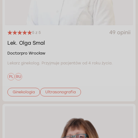
49 opinii
5 z 5
Lek. Olga Smal
Doctorpro Wrocław
Lekarz ginekolog. Przyjmuje pacjentów od 4 roku życia.
PL
RU
Ginekologia
Ultrasonografia