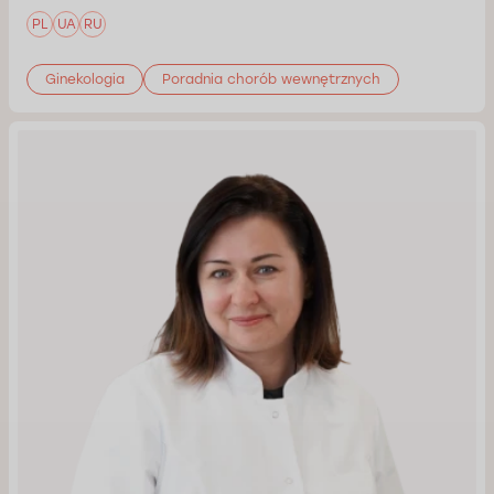
PL
UA
RU
Ginekologia
Poradnia chorób wewnętrznych