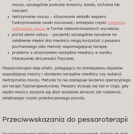
moczu, szczególnie podczas śmiechu, kaszlu, kichania lub
ćwiczeń;
nietrzymanie moczu – stosowanie wkładki wspiera
funkcjonowanie cewki moczowej i zmniejsza ryzyko
częstego
oddawania moczu
w formie niekontrolowanych wycieków;
poród siłami natury – pacjentki szczególnie narażone na
osłabienie mięśni dna miednicy mogą korzystać z pessara
pochwowego jako metody wspomagającej terapię.
problemy z utrzymaniem narządów miednicy w wyniku
intensywnej aktywności fizycznej.
Pessaroterapia daje efekt, polegający na zmniejszeniu objawów
wypadającej macicy i obniżenia narządów miednicy czy redukcji
nietrzymania moczu. Metoda ta nie zastępuje leczenia operacyjnego
ani terapii fizjoterapeutycznej. Pessary stosuje się też w ciąży, gdy
szyjka macicy zaczyna się zbyt wcześnie skracać lub rozwierać,
zwiększając ryzyko przedwczesnego porodu.
Przeciwwskazania do pessaroterapii