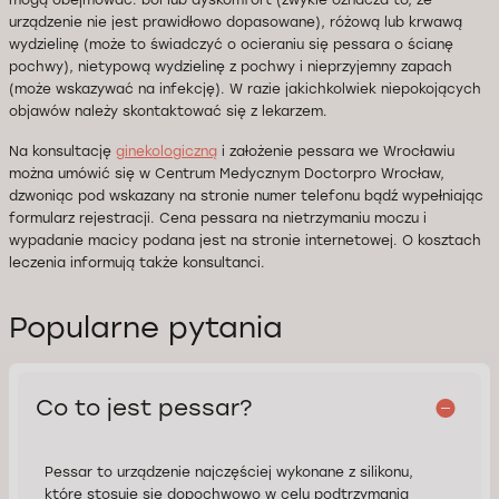
mogą obejmować: ból lub dyskomfort (zwykle oznacza to, że
urządzenie nie jest prawidłowo dopasowane), różową lub krwawą
wydzielinę (może to świadczyć o ocieraniu się pessara o ścianę
pochwy), nietypową wydzielinę z pochwy i nieprzyjemny zapach
(może wskazywać na infekcję). W razie jakichkolwiek niepokojących
objawów należy skontaktować się z lekarzem.
Na konsultację
ginekologiczną
i założenie pessara we Wrocławiu
można umówić się w Centrum Medycznym Doctorpro Wrocław,
dzwoniąc pod wskazany na stronie numer telefonu bądź wypełniając
formularz rejestracji. Cena pessara na nietrzymaniu moczu i
wypadanie macicy podana jest na stronie internetowej. O kosztach
leczenia informują także konsultanci.
Popularne pytania
Co to jest pessar?
Pessar to urządzenie najczęściej wykonane z silikonu,
które stosuje się dopochwowo w celu podtrzymania