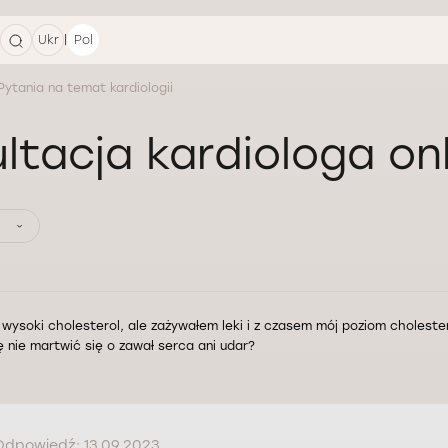
|
Ukr
Pol
Pytania na temat kardiologii
ltacja kardiologa on
wysoki cholesterol, ale zażywałem leki i z czasem mój poziom cholester
 nie martwić się o zawał serca ani udar?
Odpowiedź: 13.09.2023