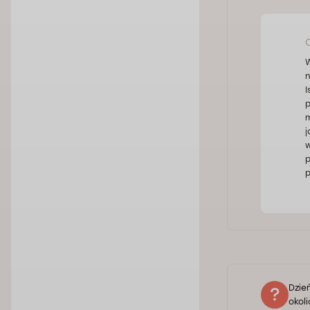
W
n
I
p
m
j
w
p
p
Dzie
okoli