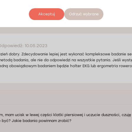
y wieczór. Od pewnego czasu odczuwam ból serca (nasilający się po wys
spieszać. Martwi mnie to, ponieważ jestem zawodowym sportowcem. Po
Akceptuj
Odrzuć wybrane
owanie jest dla mnie bezpieczne. Co jest lepsze: USG czy rezonans ma
Odpowiedź: 10.05.2023
zień dobry. Zdecydowanie lepiej jest wykonać kompleksowe badanie se
etodą badania, ale nie da odpowiedzi na wszystkie pytania. Jeśli wyst
edną obowiązkowym badaniem będzie holter EKG lub ergometria rowero
m, mam ucisk w lewej części klatki piersiowej i uczucie duszności, czuj
 być? Jakie badania powinnam zrobić?