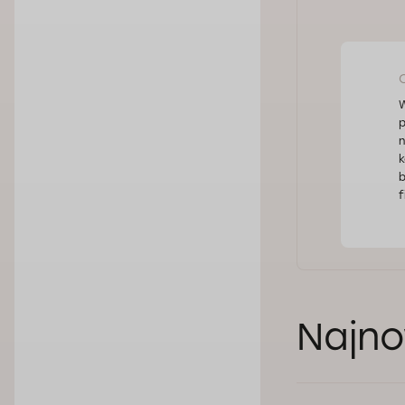
W
p
n
k
b
f
Najno