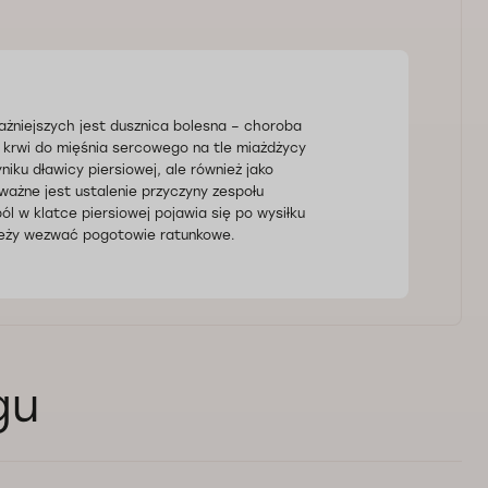
ważniejszych jest dusznica bolesna – choroba
 krwi do mięśnia sercowego na tle miażdżycy
iku dławicy piersiowej, ale również jako
ażne jest ustalenie przyczyny zespołu
ól w klatce piersiowej pojawia się po wysiłku
należy wezwać pogotowie ratunkowe.
gu