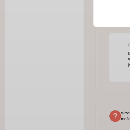
Dobr
przy
tren
D
m
j
Wita
może