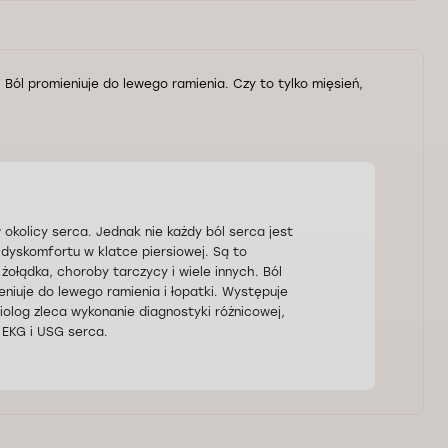
y. Ból promieniuje do lewego ramienia. Czy to tylko mięsień,
okolicy serca. Jednak nie każdy ból serca jest
dyskomfortu w klatce piersiowej. Są to
ołądka, choroby tarczycy i wiele innych. Ból
niuje do lewego ramienia i łopatki. Występuje
iolog zleca wykonanie diagnostyki różnicowej,
 EKG i USG serca.