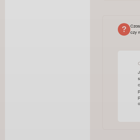
Czasa
czy 
J
s
c
p
p
o