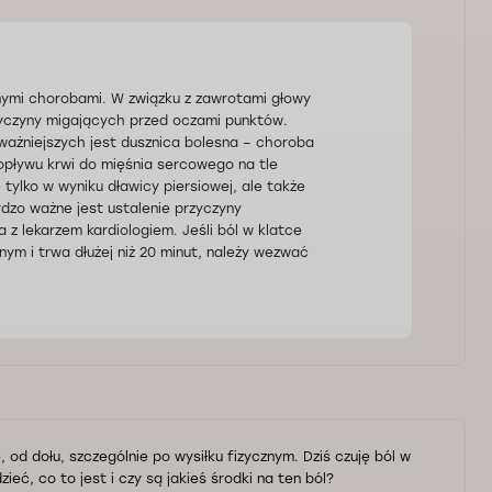
ymi chorobami. W związku z zawrotami głowy
zyczyny migających przed oczami punktów.
poważniejszych jest dusznica bolesna – choroba
opływu krwi do mięśnia sercowego na tle
tylko w wyniku dławicy piersiowej, ale także
dzo ważne jest ustalenie przyczyny
z lekarzem kardiologiem. Jeśli ból w klatce
nym i trwa dłużej niż 20 minut, należy wezwać
 od dołu, szczególnie po wysiłku fizycznym. Dziś czuję ból w
ieć, co to jest i czy są jakieś środki na ten ból?