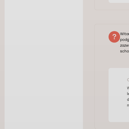
Wita
podg
zazw
scho
W
l
d
n