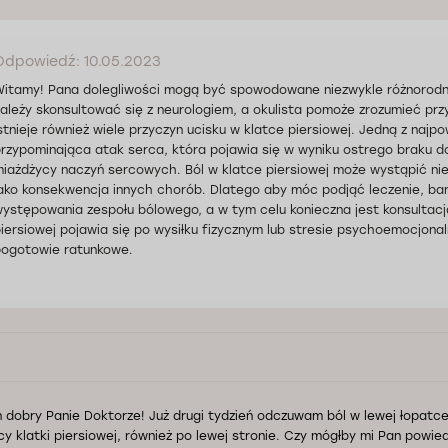
Odpowiedź: 10.05.2023
itamy! Pana dolegliwości mogą być spowodowane niezwykle różnorodn
ależy skonsultować się z neurologiem, a okulista pomoże zrozumieć pr
stnieje również wiele przyczyn ucisku w klatce piersiowej. Jedną z naj
rzypominająca atak serca, która pojawia się w wyniku ostrego braku d
iażdżycy naczyń sercowych. Ból w klatce piersiowej może wystąpić nie 
ako konsekwencja innych chorób. Dlatego aby móc podjąć leczenie, bar
ystępowania zespołu bólowego, a w tym celu konieczna jest konsultacja 
iersiowej pojawia się po wysiłku fizycznym lub stresie psychoemocjonal
ogotowie ratunkowe.
ń dobry Panie Doktorze! Już drugi tydzień odczuwam ból w lewej łopatce,
cy klatki piersiowej, również po lewej stronie. Czy mógłby mi Pan powiedz