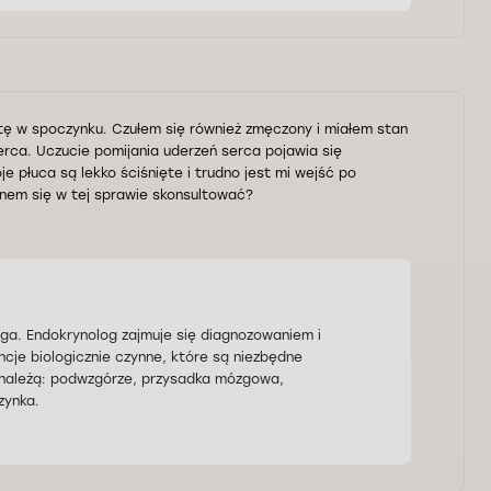
tę w spoczynku. Czułem się również zmęczony i miałem stan
ca. Uczucie pomijania uderzeń serca pojawia się
e płuca są lekko ściśnięte i trudno jest mi wejść po
enem się w tej sprawie skonsultować?
ga. Endokrynolog zajmuje się diagnozowaniem i
cje biologicznie czynne, które są niezbędne
 należą: podwzgórze, przysadka mózgowa,
zynka.