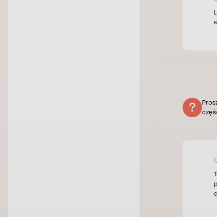
L
s
Pros
częś
T
p
c