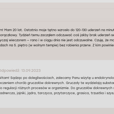
m! Mam 20 lat. Ostatnio moje tętno wzrosło do 120-130 uderzeń na minu
orączkowy. Tydzień temu zacząłem odczuwać coś jakby brak uderzeń ser
yczaj wieczorem — rano i w ciągu dnia nie jest odczuwalne. Czuję, że moj
dach na 5. piętro (w wolnym tempie) bez robienia przerw. Z kim powini
Odpowiedź: 13.09.2023
itam! Sądząc po dolegliwościach, zalecamy Panu wizytę u endokrynolo
eczeniem chorób gruczołów dokrewnych. Gruczoły te wydzielają substan
o regulacji różnych procesów w organizmie. Do gruczołów dokrewnych
adnercza, jajniki, jądra, tarczyca, przytarczyce, grasica, trzustka i szys