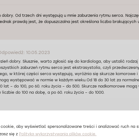
ń dobry. Od trzech dni występują u mnie zaburzenia rytmu serca. Najczę
jednak prawdą jest, że dopuszczalna jest określona liczba brakujących
Odpowiedź: 10.05.2023
zień dobry. Słusznie, warto zgłosić się do kardiologa, aby ustalić rodz
szystkich zaburzeń rytmu serca jest ekstrasystolia, czyli przedwczesn
ego, w której części serca występują, wyróżnia się skurcze komorowe
ogą występować w normie w każdym wieku.Od 18 do 30 lat za normalne
0 lat – do 100, po 60. roku życia – do 500. Skurcze nadkomorowe mogą
 liczbie do 100 na dobę, a po 60. roku życia – do 1000.
cookie, aby wyświetlać spersonalizowane treści i analizować ruch na st
zasz się z
Polityką wykorzystywania plików cookie.