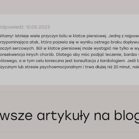
Odpowiedź: 10.05.2023
itamy! Istnieje wiele przyczyn bólu w klatce piersiowej. Jedną z najpo
rzypominająca atak, która pojawia się w wyniku ostrego braku dopływu
aczyń sercowych. Ból w klatce piersiowej może wystąpić nie tylko w wyn
onsekwencja innych chorób. Dlatego aby móc podjąć leczenie, bardzo w
ólowego, a w tym celu konieczna jest konsultacja z kardiologiem. Jeśli b
izycznym lub stresie psychoemocjonalnym i trwa dłużej niż 20 minut, 
wsze artykuły na blo