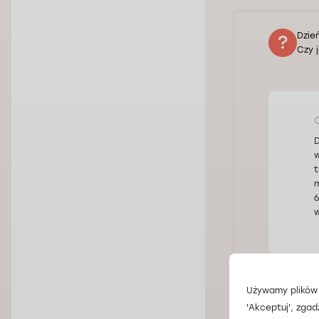
Dzie
Czy 
D
w
t
m
6
w
Używamy plików 
'Akceptuj', zgad