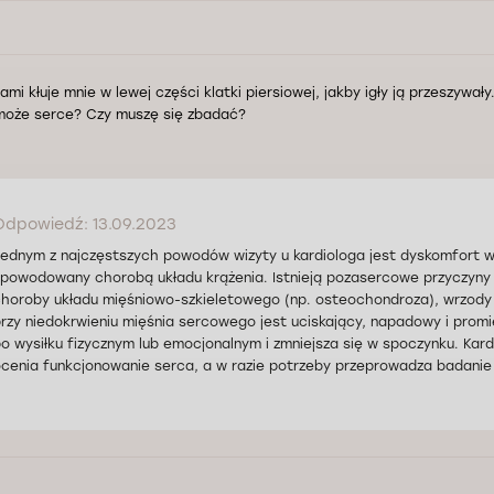
mi kłuje mnie w lewej części klatki piersiowej, jakby igły ją przeszywał
może serce? Czy muszę się zbadać?
Odpowiedź: 13.09.2023
ednym z najczęstszych powodów wizyty u kardiologa jest dyskomfort w 
powodowany chorobą układu krążenia. Istnieją pozasercowe przyczyny 
horoby układu mięśniowo-szkieletowego (np. osteochondroza), wrzody ż
rzy niedokrwieniu mięśnia sercowego jest uciskający, napadowy i promie
o wysiłku fizycznym lub emocjonalnym i zmniejsza się w spoczynku. Kard
cenia funkcjonowanie serca, a w razie potrzeby przeprowadza badanie