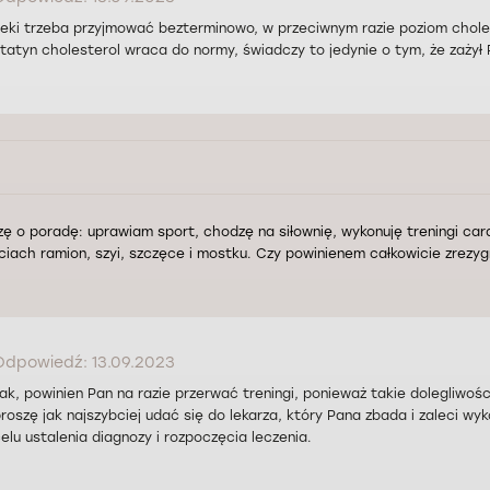
eki trzeba przyjmować bezterminowo, w przeciwnym razie poziom choles
tatyn cholesterol wraca do normy, świadczy to jedynie o tym, że zażył
zę o poradę: uprawiam sport, chodzę na siłownię, wykonuję treningi car
ciach ramion, szyi, szczęce i mostku. Czy powinienem całkowicie zrez
Odpowiedź: 13.09.2023
ak, powinien Pan na razie przerwać treningi, ponieważ takie dolegliwo
roszę jak najszybciej udać się do lekarza, który Pana zbada i zaleci w
elu ustalenia diagnozy i rozpoczęcia leczenia.