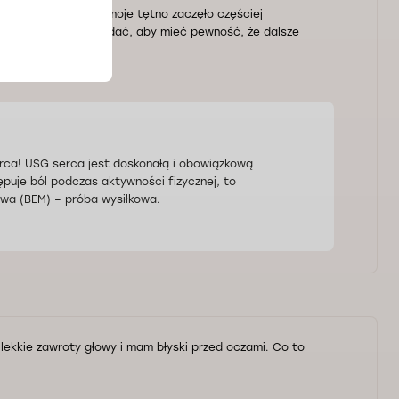
iłku fizycznym), a moje tętno zaczęło częściej
stanowiłem się zbadać, aby mieć pewność, że dalsze
gnetyczny serca?
rca! USG serca jest doskonałą i obowiązkową
ępuje ból podczas aktywności fizycznej, to
wa (BEM) – próba wysiłkowa.
ę lekkie zawroty głowy i mam błyski przed oczami. Co to