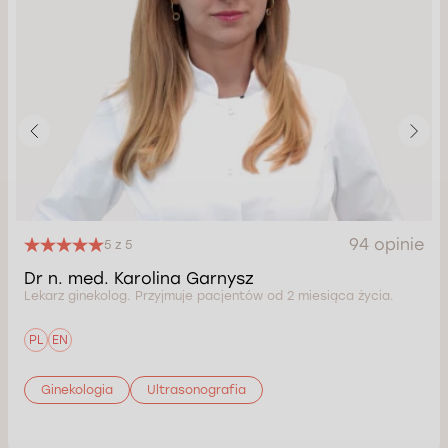
94 opinie
5 z 5
Dr n. med. Karolina Garnysz
Lekarz ginekolog. Przyjmuje pacjentów od 2 miesiąca życia.
PL
EN
Ginekologia
Ultrasonografia