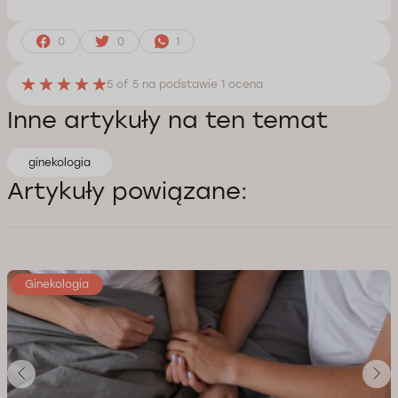
0
0
1
5
of 5 na podstawie
1
ocena
Inne artykuły na ten temat
ginekologia
Artykuły powiązane:
Ginekologia