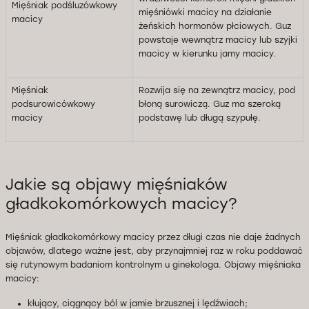
Mięśniak podśluzówkowy
mięśniówki macicy na działanie
macicy
żeńskich hormonów płciowych. Guz
powstaje wewnątrz macicy lub szyjki
macicy w kierunku jamy macicy.
Mięśniak
Rozwija się na zewnątrz macicy, pod
podsurowicówkowy
błoną surowiczą. Guz ma szeroką
macicy
podstawę lub długą szypułę.
Jakie są objawy mięśniaków
gładkokomórkowych macicy?
Mięśniak gładkokomórkowy macicy przez długi czas nie daje żadnych
objawów, dlatego ważne jest, aby przynajmniej raz w roku poddawać
się rutynowym badaniom kontrolnym u ginekologa. Objawy mięśniaka
macicy:
kłujący, ciągnący ból w jamie brzusznej i lędźwiach;