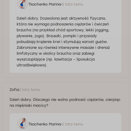
Tkachenko Marina
2 lata temu
Dzień dobry. Dozwolona jest aktywność fizyczna,
która nie wymaga podnoszenia ciężarów i ćwiczeń
brzucha (na przykład chód sportowy, lekki jogging,
pływanie, joga). Brzuszki, pompki i przysiady
pobudzają krążenie krwi i stymulują wzrost guzów.
Zabronione są również intensywne masaże i drenaż
limfatyczny w okolicy brzucha oraz zabiegi
wyszczuplające (np. kawitacja – liposukcja
ultradźwiękowa).
Zofia
2 lata temu
Dzień dobry. Dlaczego nie wolno podnosić ciężarów, cierpiąc
na mięśniaki macicy?
Tkachenko Marina
2 lata temu