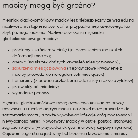
macicy mogą być groźne?
Mięśniak gładkokomórkowy macicy jest niebezpieczny ze względu na
możliwość wystąpienia powikłań w przypadku nieprawidłowego lub
zbyt późnego leczenia. Możliwe powikłania mięśniaka
gładkokomórkowego macicy:
problemy z zajściem w ciążę i jej donoszeniem (na skutek
deformacji macicy);
anemia (na skutek obfitych krwawień miesiączkowych);
zaburzenia miesiączkowania
(nieprawidłowe krwawienie z
macicy prowadzi do nieregularnych miesiączek);
hemoroidy (z powodu uszkodzenia odbytnicy i rozwoju żylaków);
przewlekły ból miednicy;
wypadanie pochwy.
Mięśniaki gładkokomórkowe mogą częściowo uciskać na cewkę
moczową i utrudniać odpływ moczu, co z kolei może prowadzić do
zatrzymania moczu, a także wywoływać infekcje dróg moczowych i
niewydolność nerek. Nowotwory macicy w ostrej postaci stanowią
zagrożenie życia (w przypadku skrętu i martwicy szypuły mięśniaka).
Objawem tego stanu jest silny ból brzucha i krwawienie z macicy,