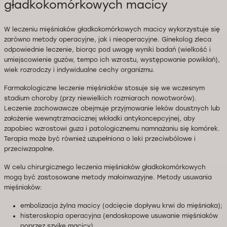
gładkokomórkowych macicy
W leczeniu mięśniaków gładkokomórkowych macicy wykorzystuje się
zarówno metody operacyjne, jak i nieoperacyjne. Ginekolog zleca
odpowiednie leczenie, biorąc pod uwagę wyniki badań (wielkość i
umiejscowienie guzów, tempo ich wzrostu, występowanie powikłań),
wiek rozrodczy i indywidualne cechy organizmu.
Farmakologiczne leczenie mięśniaków stosuje się we wczesnym
stadium choroby (przy niewielkich rozmiarach nowotworów).
Leczenie zachowawcze obejmuje przyjmowanie leków doustnych lub
założenie wewnątrzmacicznej wkładki antykoncepcyjnej, aby
zapobiec wzrostowi guza i patologicznemu namnażaniu się komórek.
Terapia może być również uzupełniona o leki przeciwbólowe i
przeciwzapalne.
W celu chirurgicznego leczenia mięśniaków gładkokomórkowych
mogą być zastosowane metody małoinwazyjne. Metody usuwania
mięśniaków:
embolizacja żylna macicy (odcięcie dopływu krwi do mięśniaka);
histeroskopia operacyjna (endoskopowe usuwanie mięśniaków
poprzez szyjkę macicy).