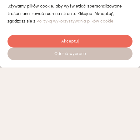
Używamy plików cookie, aby wyświetlać spersonalizowane
treści i analizować ruch na stronie. Klikając 'Akceptuj',
zgadzasz się z
Polityką wykorzystywania plików cookie.
Akceptuj
Odrzuć wybrane
Umów wizytę 24/7
Nasi partnerzy
Polityka prywatności
Polityka Cookies
Informacje o naszej działalności
Oferty pracy