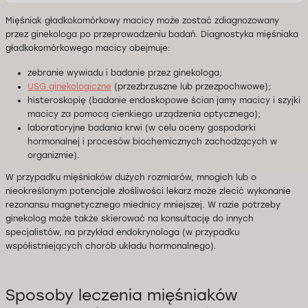
Mięśniak gładkokomórkowy macicy może zostać zdiagnozowany
przez ginekologa po przeprowadzeniu badań. Diagnostyka mięśniaka
gładkokomórkowego macicy obejmuje:
zebranie wywiadu i badanie przez ginekologa;
USG ginekologiczne
(przezbrzuszne lub przezpochwowe);
histeroskopię (badanie endoskopowe ścian jamy macicy i szyjki
macicy za pomocą cienkiego urządzenia optycznego);
laboratoryjne badania krwi (w celu oceny gospodarki
hormonalnej i procesów biochemicznych zachodzących w
organizmie).
W przypadku mięśniaków dużych rozmiarów, mnogich lub o
nieokreślonym potencjale złośliwości lekarz może zlecić wykonanie
rezonansu magnetycznego miednicy mniejszej. W razie potrzeby
ginekolog może także skierować na konsultację do innych
specjalistów, na przykład endokrynologa (w przypadku
współistniejących chorób układu hormonalnego).
Sposoby leczenia mięśniaków