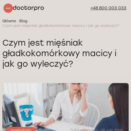
+48 800 003 033
Główna
Blog
Czym jest mięśniak gładkokomórkowy macicy i jak go wyleczyć?
Czym jest mięśniak
gładkokomórkowy macicy i
jak go wyleczyć?
ginekologia
Zaktualizowano: 08 July 2026