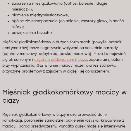
zaburzenia miesiączkowania (obfite, bolesne i długie
miesiączki);
plamienie międzymiesiączkowe;
ogólne złe samopoczucie (osłabienie, zawroty głowy, bladość
skóry);
powiększenie brzucha.
Mięśniak gładkokomórkowy o dużych rozmiarach (powyżej sześciu
centymetrów) może negatywnie wpływać na sąsiednie narządy
(pęcherz moczowy, odbytnicę, cewkę moczową). Może to objawiać
się utrudnionym i
częstym oddawaniem moczu
, zaparciami, bólem
przy wypróżnianiu. Guz w jamie macicy może również stanowić
przyczynę problemów z zajściem w ciążę i jej donoszeniem.
Mięśniak gładkokomórkowy macicy w
ciąży
Mięśniak gładkokomórkowy w ciąży może prowadzić do jej
komplikacji: poronienie samoistne, odklejenie łożyska, krwawienie z
macicy i poród przedwczesny. Ponadto guzek może się intensywnie