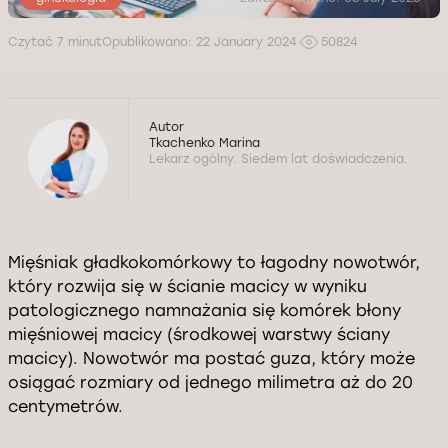
Czytać 7 minut
Opublikowano: 22 January 2024
50824
Autor
Tkachenko Marina
Lekarz ogólny. Siedem lat doświadczenia.
Mięśniak gładkokomórkowy to łagodny nowotwór,
który rozwija się w ścianie macicy w wyniku
patologicznego namnażania się komórek błony
mięśniowej macicy (środkowej warstwy ściany
macicy). Nowotwór ma postać guza, który może
osiągać rozmiary od jednego milimetra aż do 20
centymetrów.