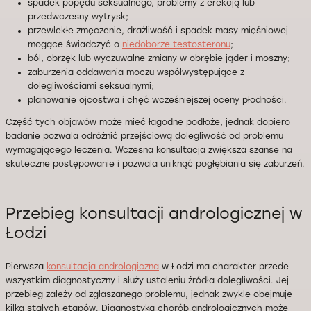
spadek popędu seksualnego, problemy z erekcją lub
przedwczesny wytrysk;
przewlekłe zmęczenie, drażliwość i spadek masy mięśniowej
mogące świadczyć o
niedoborze testosteronu
;
ból, obrzęk lub wyczuwalne zmiany w obrębie jąder i moszny;
zaburzenia oddawania moczu współwystępujące z
dolegliwościami seksualnymi;
planowanie ojcostwa i chęć wcześniejszej oceny płodności.
Część tych objawów może mieć łagodne podłoże, jednak dopiero
badanie pozwala odróżnić przejściową dolegliwość od problemu
wymagającego leczenia. Wczesna konsultacja zwiększa szanse na
skuteczne postępowanie i pozwala uniknąć pogłębiania się zaburzeń.
Przebieg konsultacji andrologicznej w
Łodzi
Pierwsza
konsultacja andrologiczna
w Łodzi ma charakter przede
wszystkim diagnostyczny i służy ustaleniu źródła dolegliwości. Jej
przebieg zależy od zgłaszanego problemu, jednak zwykle obejmuje
kilka stałych etapów. Diagnostyka chorób andrologicznych może