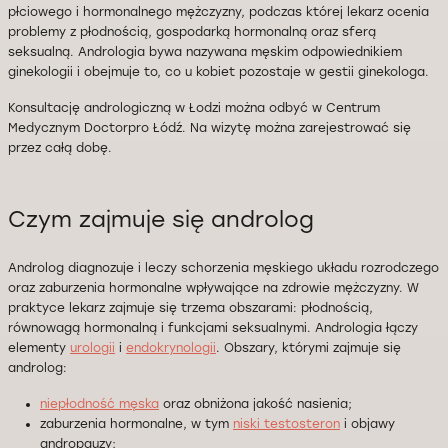
płciowego i hormonalnego mężczyzny, podczas której lekarz ocenia
problemy z płodnością, gospodarką hormonalną oraz sferą
seksualną. Andrologia bywa nazywana męskim odpowiednikiem
ginekologii i obejmuje to, co u kobiet pozostaje w gestii ginekologa.
Konsultację andrologiczną w Łodzi można odbyć w Centrum
Medycznym Doctorpro Łódź. Na wizytę można zarejestrować się
przez całą dobę.
Czym zajmuje się androlog
Androlog diagnozuje i leczy schorzenia męskiego układu rozrodczego
oraz zaburzenia hormonalne wpływające na zdrowie mężczyzny. W
praktyce lekarz zajmuje się trzema obszarami: płodnością,
równowagą hormonalną i funkcjami seksualnymi. Andrologia łączy
elementy
urologii
i
endokrynologii
. Obszary, którymi zajmuje się
androlog:
niepłodność męska
oraz obniżona jakość nasienia;
zaburzenia hormonalne, w tym
niski testosteron
i objawy
andropauzy;