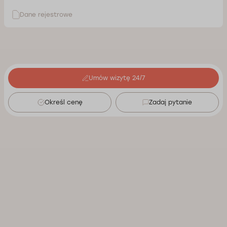
Dane rejestrowe
Umów wizytę 24/7
Określ cenę
Zadaj pytanie