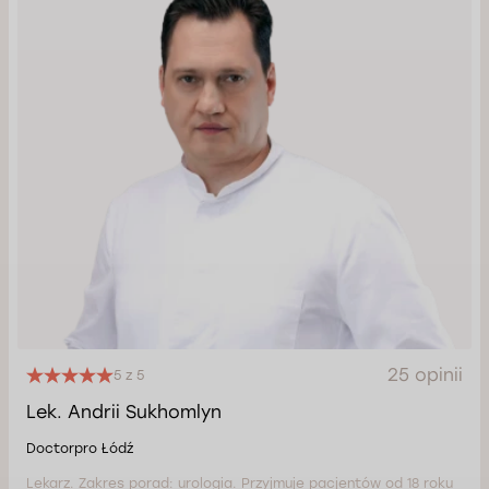
25 opinii
5 z 5
Lek. Andrii Sukhomlyn
Doctorpro Łódź
Lekarz. Zakres porad: urologia. Przyjmuje pacjentów od 18 roku