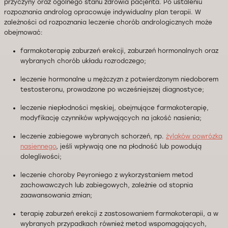
przyczyny oraz ogólnego stanu zdrowia pacjenta. Po ustaleniu
rozpoznania androlog opracowuje indywidualny plan terapii. W
zależności od rozpoznania leczenie chorób andrologicznych może
obejmować:
farmakoterapię zaburzeń erekcji, zaburzeń hormonalnych oraz
wybranych chorób układu rozrodczego;
leczenie hormonalne u mężczyzn z potwierdzonym niedoborem
testosteronu, prowadzone po wcześniejszej diagnostyce;
leczenie niepłodności męskiej, obejmujące farmakoterapię,
modyfikację czynników wpływających na jakość nasienia;
leczenie zabiegowe wybranych schorzeń, np.
żylaków powrózka
nasiennego
, jeśli wpływają one na płodność lub powodują
dolegliwości;
leczenie choroby Peyroniego z wykorzystaniem metod
zachowawczych lub zabiegowych, zależnie od stopnia
zaawansowania zmian;
terapię zaburzeń erekcji z zastosowaniem farmakoterapii, a w
wybranych przypadkach również metod wspomagających,