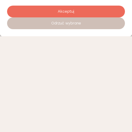
Akceptuj
Odrzuć wybrane
Umów wizytę 24/7
Cennik
Nasi partnerzy
Polityka prywatności
Polityka Cookies
Oferty pracy
Regulamin porad telemedycznych Łódź
Regulamin organizacyjny Łódź