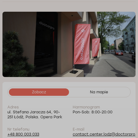
Zobacz
Na mapie
Adres
Harmonogram
ul. Stefana Jaracza 64, 90-
Pon-Sob: 8:00-20:00
251 Łódź, Polska. Opera Park
Nr telefonu
E-mail
+48 800 003 033
contact.center.lodz@doctorpro.p