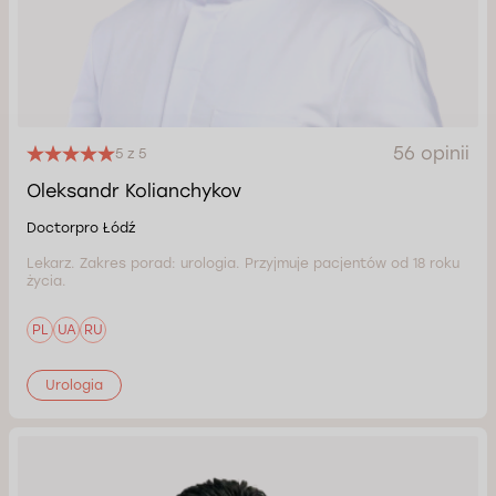
56 opinii
5 z 5
Oleksandr Kolianchykov
Doctorpro Łódź
Lekarz. Zakres porad: urologia. Przyjmuje pacjentów od 18 roku
życia.
PL
UA
RU
Urologia