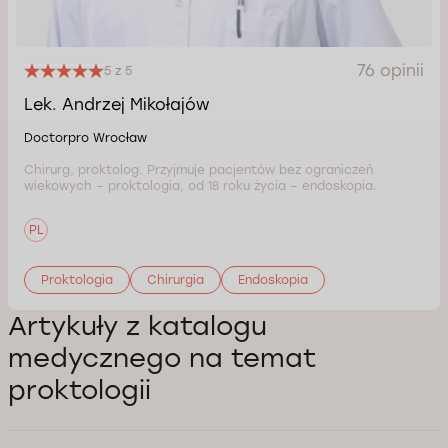
76 opinii
5 z 5
Lek. Andrzej Mikołajów
Doctorpro Wrocław
Chirurg, proktolog. Przyjmuje pacjentów bez ograniczeń
wiekowych – proktologia, od 18 roku życia – endoskopia.
PL
Proktologia
Chirurgia
Endoskopia
Artykuły z katalogu
medycznego na temat
proktologii