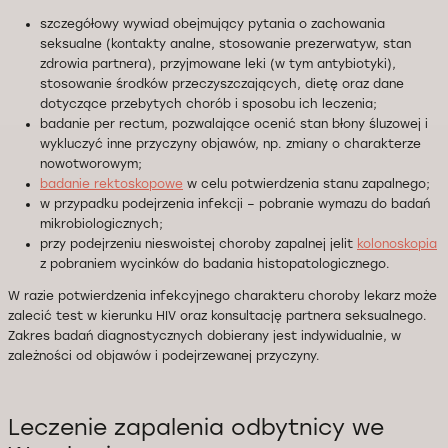
szczegółowy wywiad obejmujący pytania o zachowania
seksualne (kontakty analne, stosowanie prezerwatyw, stan
zdrowia partnera), przyjmowane leki (w tym antybiotyki),
stosowanie środków przeczyszczających, dietę oraz dane
dotyczące przebytych chorób i sposobu ich leczenia;
badanie per rectum, pozwalające ocenić stan błony śluzowej i
wykluczyć inne przyczyny objawów, np. zmiany o charakterze
nowotworowym;
badanie rektoskopowe
w celu potwierdzenia stanu zapalnego;
w przypadku podejrzenia infekcji – pobranie wymazu do badań
mikrobiologicznych;
przy podejrzeniu nieswoistej choroby zapalnej jelit
kolonoskopia
z pobraniem wycinków do badania histopatologicznego.
W razie potwierdzenia infekcyjnego charakteru choroby lekarz może
zalecić test w kierunku HIV oraz konsultację partnera seksualnego.
Zakres badań diagnostycznych dobierany jest indywidualnie, w
zależności od objawów i podejrzewanej przyczyny.
Leczenie zapalenia odbytnicy we