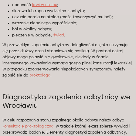
obecność
krwi w stolcu
;
śluzowa lub ropna wydzielina z odbytu;
uczucie parcia na stolec (może towarzyszyć mu ból);
wrażenie niepełnego wypróżnienia;
ból w okolicy odbytu;
pieczenie w odbycie,
świąd
.
W przewlekłym zapaleniu odbytnicy dolegliwości często utrzymują
się przez dłuższy czas i stopniowo się nasilają. W postaci ostrej
objawy mogą pojawić się gwałtownie, niekiedy w formie
intensywnego krwawienia wymagającego pilnej konsultacji lekarskiej.
W przypadku zaobserwowania niepokojących symptomów należy
zgłosić się do
proktologa
.
Diagnostyka zapalenia odbytnicy we
Wrocławiu
W celu rozpoznania stanu zapalnego okolic odbytu należy odbyć
konsultację proktologiczną
, w trakcie której lekarz zbierze wywiad i
przeprowadzi badanie. Elementy diagnostyki zapalenia odbytnicy: