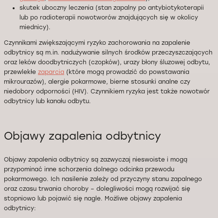
skutek uboczny leczenia (stan zapalny po antybiotykoterapii
lub po radioterapii nowotworów znajdujących się w okolicy
miednicy).
Czynnikami zwiększającymi ryzyko zachorowania na zapalenie
odbytnicy są m.in. nadużywanie silnych środków przeczyszczających
oraz leków doodbytniczych (czopków), urazy błony śluzowej odbytu,
przewlekłe
zaparcia
(które mogą prowadzić do powstawania
mikrourazów), alergie pokarmowe, bierne stosunki analne czy
niedobory odporności (HIV). Czynnikiem ryzyka jest także nowotwór
odbytnicy lub kanału odbytu.
Objawy zapalenia odbytnicy
Objawy zapalenia odbytnicy są zazwyczaj nieswoiste i mogą
przypominać inne schorzenia dolnego odcinka przewodu
pokarmowego. Ich nasilenie zależy od przyczyny stanu zapalnego
oraz czasu trwania choroby – dolegliwości mogą rozwijać się
stopniowo lub pojawić się nagle. Możliwe objawy zapalenia
odbytnicy: