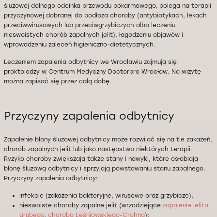
śluzowej dolnego odcinka przewodu pokarmowego, polega na terapii
przyczynowej dobranej do podłoża choroby (antybiotykach, lekach
przeciwwirusowych lub przeciwgrzybiczych albo leczeniu
nieswoistych chorób zapalnych jelit), łagodzeniu objawów i
wprowadzeniu zaleceń higieniczno-dietetycznych.
Leczeniem zapalenia odbytnicy we Wrocławiu zajmują się
proktolodzy w Centrum Medyczny Doctorpro Wrocław. Na wizytę
można zapisać się przez całą dobę.
Przyczyny zapalenia odbytnicy
Zapalenie błony śluzowej odbytnicy może rozwijać się na tle zakażeń,
chorób zapalnych jelit lub jako następstwo niektórych terapii.
Ryzyko choroby zwiększają także stany i nawyki, które osłabiają
błonę śluzową odbytnicy i sprzyjają powstawaniu stanu zapalnego.
Przyczyny zapalenia odbytnicy:
infekcje (zakażenia bakteryjne, wirusowe oraz grzybicze);
nieswoiste choroby zapalne jelit (wrzodziejące
zapalenie jelita
grubego
,
choroba Leśniowskiego-Crohna
);