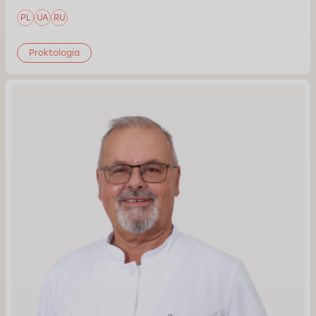
PL
UA
RU
Proktologia