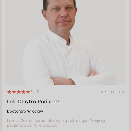
230 opinii
5 z 5
Lek. Dmytro Podurets
Doctorpro Wrocław
Lekarz. Zakres porad: chirurgia, proktologia. Przyjmuje
pacjentów od 16 roku życia.