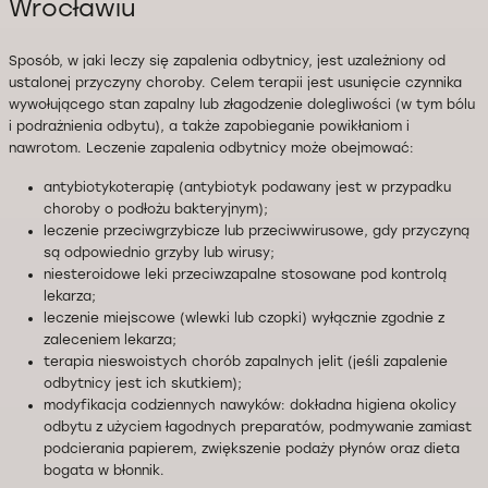
Wrocławiu
Sposób, w jaki leczy się zapalenia odbytnicy, jest uzależniony od
ustalonej przyczyny choroby. Celem terapii jest usunięcie czynnika
wywołującego stan zapalny lub złagodzenie dolegliwości (w tym bólu
i podrażnienia odbytu), a także zapobieganie powikłaniom i
nawrotom. Leczenie zapalenia odbytnicy może obejmować:
antybiotykoterapię (antybiotyk podawany jest w przypadku
choroby o podłożu bakteryjnym);
leczenie przeciwgrzybicze lub przeciwwirusowe, gdy przyczyną
są odpowiednio grzyby lub wirusy;
niesteroidowe leki przeciwzapalne stosowane pod kontrolą
lekarza;
leczenie miejscowe (wlewki lub czopki) wyłącznie zgodnie z
zaleceniem lekarza;
terapia nieswoistych chorób zapalnych jelit (jeśli zapalenie
odbytnicy jest ich skutkiem);
modyfikacja codziennych nawyków: dokładna higiena okolicy
odbytu z użyciem łagodnych preparatów, podmywanie zamiast
podcierania papierem, zwiększenie podaży płynów oraz dieta
bogata w błonnik.