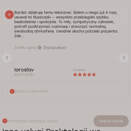
Bardzo dziękuję temu lekarzowi. Byłem u niego już 4 razy,
usuwał mi tłuszczaki — wszystko przebiegało szybko,
bezboleśnie i spokojnie. To miły, sympatyczny człowiek,
potrafi podtrzymać rozmowę i stworzyć normalną,
swobodną atmosferę. Uważnie słucha potrzeb pacjenta.
Zde...
Źródło opinii:
Iaroslav
Ocena:
20.07.2026
Zobacz odpowiedź
Przeczytaj wszystkie opinie
Napisz opinię