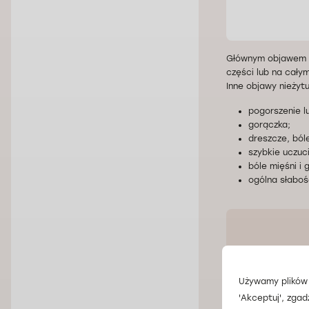
Głównym objawem ost
części lub na cały
Inne objawy nieżyt
pogorszenie l
gorączka;
dreszcze, bóle
szybkie uczuc
bóle mięśni i 
ogólna słaboś
Używamy plików 
'Akceptuj', zgad