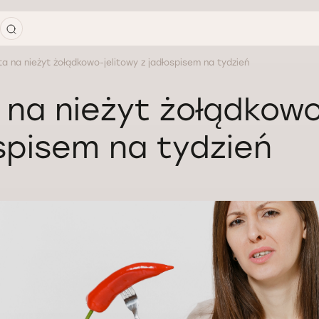
ta na nieżyt żołądkowo-jelitowy z jadłospisem na tydzień
 na nieżyt żołądkowo
spisem na tydzień