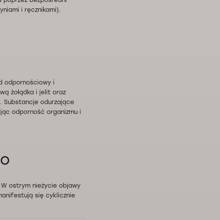
a poprzez bezpośredni
niami i ręcznikami).
ad odpornościowy i
 żołądka i jelit oraz
n. Substancje odurzające
jąc odporność organizmu i
go
t. W ostrym nieżycie objawy
anifestują się cyklicznie