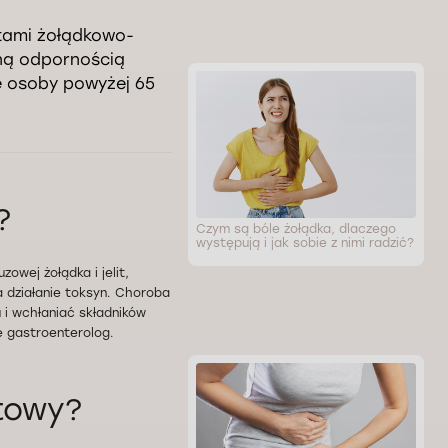
ytami żołądkowo-
ną odpornością
ię osoby powyżej 65
?
Czym są bóle żołądka, dlaczego
występują i jak sobie z nimi radzić?
owej żołądka i jelit,
a działanie toksyn. Choroba
 i wchłaniać składników
ę gastroenterolog.
itowy?