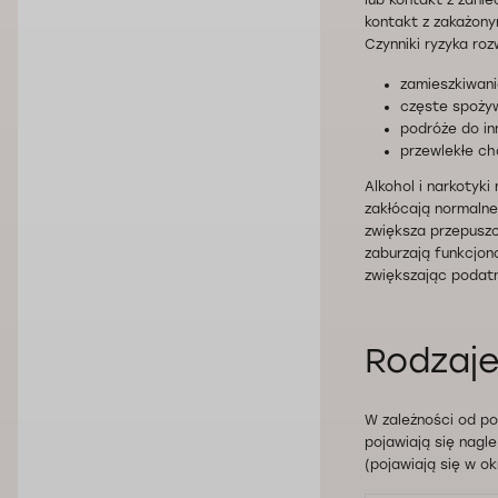
lub kontakt z zani
kontakt z zakażonym
Czynniki ryzyka ro
zamieszkiwani
częste spożyw
podróże do in
przewlekłe ch
Alkohol i narkotyki
zakłócają normalne
zwiększa przepuszcz
zaburzają funkcjon
zwiększając podatn
Rodzaje
W zależności od pos
pojawiają się nagl
(pojawiają się w ok