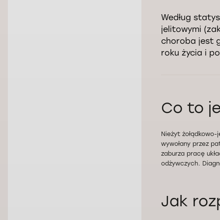
Według statys
jelitowymi (z
choroba jest 
roku życia i p
Co to j
Nieżyt żołądkowo-je
wywołany przez pat
zaburza pracę ukła
odżywczych. Diagno
Jak roz