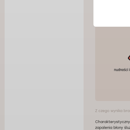
Z czego wynika br
Charakterystyczny
zapalenia błony śl