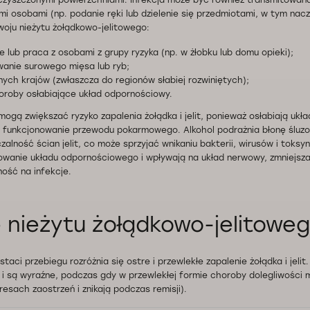
eczyszczonymi powierzchniami. Infekcja może być również transmitowan
i osobami (np. podanie ręki lub dzielenie się przedmiotami, w tym naczy
zwoju nieżytu żołądkowo-jelitowego:
e lub praca z osobami z grupy ryzyka (np. w żłobku lub domu opieki);
anie surowego mięsa lub ryb;
nych krajów (zwłaszcza do regionów słabiej rozwiniętych);
oroby osłabiające układ odpornościowy.
 mogą zwiększać ryzyko zapalenia żołądka i jelit, ponieważ osłabiają ukł
 funkcjonowanie przewodu pokarmowego. Alkohol podrażnia błonę śluzową
alność ścian jelit, co może sprzyjać wnikaniu bakterii, wirusów i toksy
owanie układu odpornościowego i wpływają na układ nerwowy, zmniejsza
ość na infekcje.
 nieżytu żołądkowo-jelitowe
taci przebiegu rozróżnia się ostre i przewlekłe zapalenie żołądka i jeli
e i są wyraźne, podczas gdy w przewlekłej formie choroby dolegliwości m
resach zaostrzeń i znikają podczas remisji).