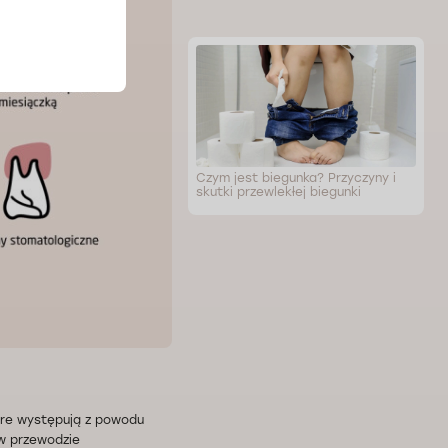
Czym jest biegunka? Przyczyny i
skutki przewlekłej biegunki
re występują z powodu
 w przewodzie