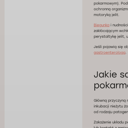
pokarmowym). Podr
ochronną organizm
motoryką jelit.
Biegunka
i nudności
zakłócającym wchła
perystaltykę jelit,
Jeśli pojawią się 
gastroenterologa
.
Jakie s
pokarm
Główną przyczyną ni
inkubacji nieżytu 
od rodzaju patoge
Zakażenie układu p