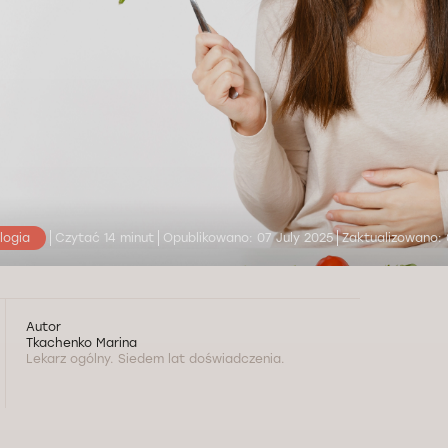
logia
Czytać 14 minut
Opublikowano: 07 July 2025
Zaktualizowano: 
Autor
Tkachenko Marina
Lekarz ogólny. Siedem lat doświadczenia.