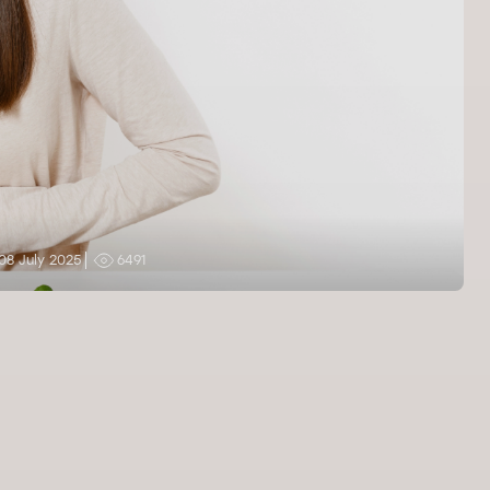
08 July 2025
6491