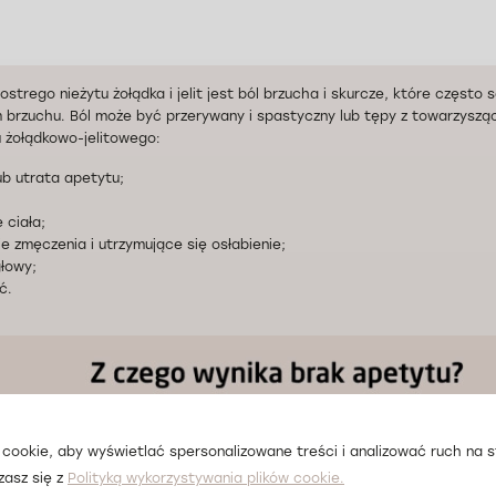
rego nieżytu żołądka i jelit jest ból brzucha i skurcze, które często s
m brzuchu. Ból może być przerywany i spastyczny lub tępy z towarzyszą
u żołądkowo-jelitowego:
ub utrata apetytu;
 ciała;
ie zmęczenia i utrzymujące się osłabienie;
głowy;
ć.
cookie, aby wyświetlać spersonalizowane treści i analizować ruch na st
zasz się z
Polityką wykorzystywania plików cookie.