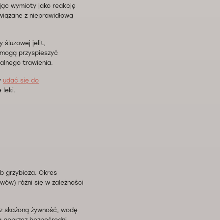
ąc wymioty jako reakcję
wiązane z nieprawidłową
śluzowej jelit,
e mogą przyspieszyć
malnego trawienia.
y
udać się do
 leki.
ub grzybicza. Okres
wów) różni się w zależności
ez skażoną żywność, wodę