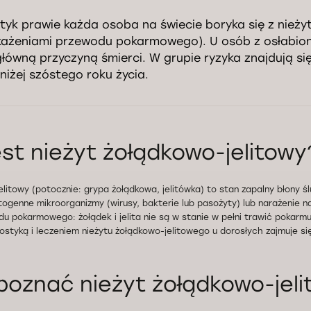
tyk prawie każda osoba na świecie boryka się z nież
akażeniami przewodu pokarmowego). U osób z osłabio
główną przyczyną śmierci. W grupie ryzyka znajdują s
oniżej szóstego roku życia.
est nieżyt żołądkowo-jelitowy
litowy (potocznie: grypa żołądkowa, jelitówka) to stan zapalny błony śluz
ogenne mikroorganizmy (wirusy, bakterie lub pasożyty) lub narażenie n
du pokarmowego: żołądek i jelita nie są w stanie w pełni trawić pokarmu
styką i leczeniem nieżytu żołądkowo-jelitowego u dorosłych zajmuje si
poznać nieżyt żołądkowo-jel