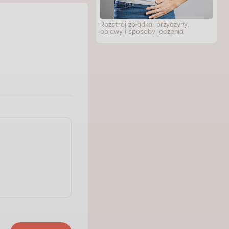
Rozstrój żołądka: przyczyny,
objawy i sposoby leczenia