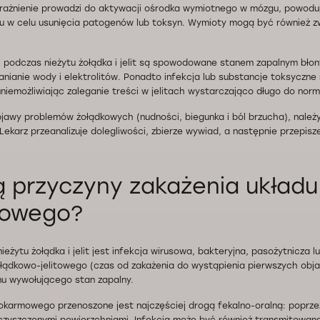
ażnienie prowadzi do aktywacji ośrodka wymiotnego w mózgu, powoduj
u w celu usunięcia patogenów lub toksyn. Wymioty mogą być również z
 podczas nieżytu żołądka i jelit są spowodowane stanem zapalnym błony 
nianie wody i elektrolitów. Ponadto infekcja lub substancje toksyczn
 uniemożliwiając zaleganie treści w jelitach wystarczająco długo do nor
objawy problemów żołądkowych (nudności, biegunka i ból brzucha), należ
 Lekarz przeanalizuje dolegliwości, zbierze wywiad, a następnie przepisze
ą przyczyny zakażenia układu
owego?
eżytu żołądka i jelit jest infekcja wirusowa, bakteryjna, pasożytnicza l
żołądkowo-jelitowego (czas od zakażenia do wystąpienia pierwszych obja
nu wywołującego stan zapalny.
okarmowego przenoszone jest najczęściej drogą fekalno-oralną: poprz