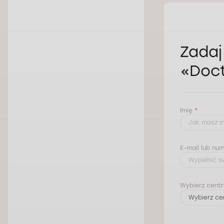
Zadaj
«Doc
Imię
*
E-mail lub nu
Wybierz cent