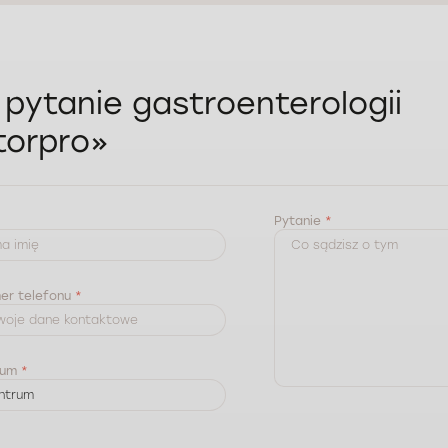
 pytanie gastroenterologii
torpro»
Pytanie
*
mer telefonu
*
rum
*