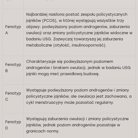
Najbardziej nasilona postać zespołu policystycznych
jajników (PCOS), w której występują wszystkie trzy
Fenotyp
objawy: podwyższony poziom androgenów, zaburzenia
A
owulacji oraz zmiany policystyczne jajników widoczne w
badaniu USG. Zazwyczaj towarzyszą jej zaburzenia
metaboliczne (otyłość, insulinooporność).
Charakteryzuje się podwyższonym poziomem
Fenotyp
androgenów i brakiem owulacji, jednak w badaniu USG
B
jajniki mogą mieć prawidłową budowę.
Występuje podwyższony poziom androgenów i zmiany
Fenotyp
policystyczne jajników, ale owulacja jest zachowana, a
C
cykl menstruacyjny może pozostać regularny.
Występują zaburzenia owulacji i zmiany policystyczne
Fenotyp
jajników, jednak poziom androgenów pozostaje w
D
granicach normy.