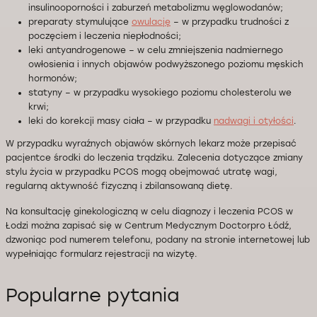
insulinooporności i zaburzeń metabolizmu węglowodanów;
preparaty stymulujące
owulację
– w przypadku trudności z
poczęciem i leczenia niepłodności;
leki antyandrogenowe – w celu zmniejszenia nadmiernego
owłosienia i innych objawów podwyższonego poziomu męskich
hormonów;
statyny – w przypadku wysokiego poziomu cholesterolu we
krwi;
leki do korekcji masy ciała – w przypadku
nadwagi i otyłości
.
W przypadku wyraźnych objawów skórnych lekarz może przepisać
pacjentce środki do leczenia trądziku. Zalecenia dotyczące zmiany
stylu życia w przypadku PCOS mogą obejmować utratę wagi,
regularną aktywność fizyczną i zbilansowaną dietę.
Na konsultację ginekologiczną w celu diagnozy i leczenia PCOS w
Łodzi można zapisać się w Centrum Medycznym Doctorpro Łódź,
dzwoniąc pod numerem telefonu, podany na stronie internetowej lub
wypełniając formularz rejestracji na wizytę.
Popularne pytania