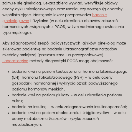
zajmuje się ginekolog. Lekarz zbiera wywiad, weryfikuje objawy i
cechy cyklu miesiączkowego oraz ustala, czy występują choroby
współistniejące. Następnie lekarz przeprowadza
badanie
ginekologiczne
i fizykalne (w celu określenia objawów zaburzeń
hormonalnych związanych z PCOS, w tym nadmiernego owłosienia
typu męskiego).
Aby zdiagnozować zespół policystycznych jajników, ginekolog może
skierować pacjentkę na badanie ultrasonograficzne narządów
miednicy mniejszej (przezbrzuszne lub przezpochwowe).
Laboratoryjne
metody diagnostyki PCOS mogą obejmować:
badania krwi na poziom testosteronu, hormonu luteinizującego
(LH), hormonu folikulotropowego (FSH) – w celu oceny
gospodarki hormonalnej i wykrycia oznak podwyższonego
poziomu hormonów męskich;
badanie krwi na poziom glukozy – w celu określenia poziomu
cukru;
badanie na insulinę – w celu zdiagnozowania insulinooporności;
badanie krwi na poziom cholesterolu i trójglicerydów – w celu
oceny metabolizmu tłuszczów i ryzyka zaburzeń
metabolicznych.