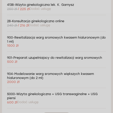
4138-Wizyta ginekologiczna lek. K. Garnysz
250 zł
/ 225 zł
Dodać usługę
28-Konsultacja ginekologiczna online
240 zł
/ 216 zł
Dodać usługę
900-Rewitalizacja warg sromowych kwasem hialuronowym (do
1 ml)
1500 zł
901-Preparat uzupelniajacy do rewitalizacji warg sromowych
500 zł
904-Modelowanie warg sromowych większych kwasem
hialuronowym (do 2 ml)
2000 zł
5000-Wizyta ginekologiczna + USG transwaginalne + USG
piersi
600 zł
Dodać usługę