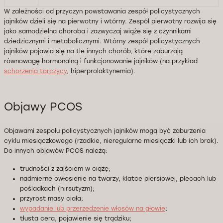
W zależności od przyczyn powstawania zespół policystycznych
jajników dzieli się na pierwotny i wtórny. Zespół pierwotny rozwija się
jako samodzielna choroba i zazwyczaj wiąże się z czynnikami
dziedzicznymi i metabolicznymi. Wtórny zespół policystycznych
jajników pojawia się na tle innych chorób, które zaburzają
równowagę hormonalną i funkcjonowanie jajników (na przykład
schorzenia tarczycy
, hiperprolaktynemia).
Objawy PCOS
Objawami zespołu policystycznych jajników mogą być zaburzenia
cyklu miesiączkowego (rzadkie, nieregularne miesiączki lub ich brak).
Do innych objawów PCOS należą:
trudności z zajściem w ciążę;
nadmierne owłosienie na twarzy, klatce piersiowej, plecach lub
pośladkach (hirsutyzm);
przyrost masy ciała;
wypadanie lub przerzedzenie włosów na głowie
;
tłusta cera, pojawienie się trądziku;