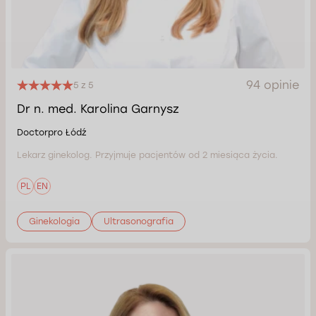
94 opinie
5 z 5
Dr n. med. Karolina Garnysz
Doctorpro Łódź
Lekarz ginekolog. Przyjmuje pacjentów od 2 miesiąca życia.
PL
EN
Ginekologia
Ultrasonografia