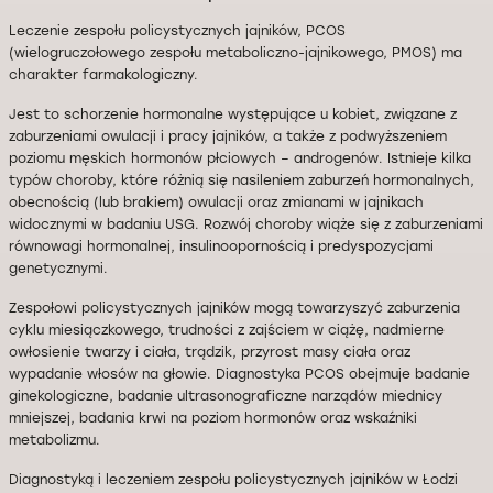
Leczenie zespołu policystycznych jajników, PCOS
(wielogruczołowego zespołu metaboliczno-jajnikowego, PMOS) ma
charakter farmakologiczny.
Jest to schorzenie hormonalne występujące u kobiet, związane z
zaburzeniami owulacji i pracy jajników, a także z podwyższeniem
poziomu męskich hormonów płciowych – androgenów. Istnieje kilka
typów choroby, które różnią się nasileniem zaburzeń hormonalnych,
obecnością (lub brakiem) owulacji oraz zmianami w jajnikach
widocznymi w badaniu USG. Rozwój choroby wiąże się z zaburzeniami
równowagi hormonalnej, insulinoopornością i predyspozycjami
genetycznymi.
Zespołowi policystycznych jajników mogą towarzyszyć zaburzenia
cyklu miesiączkowego, trudności z zajściem w ciążę, nadmierne
owłosienie twarzy i ciała, trądzik, przyrost masy ciała oraz
wypadanie włosów na głowie. Diagnostyka PCOS obejmuje badanie
ginekologiczne, badanie ultrasonograficzne narządów miednicy
mniejszej, badania krwi na poziom hormonów oraz wskaźniki
metabolizmu.
Diagnostyką i leczeniem zespołu policystycznych jajników w Łodzi