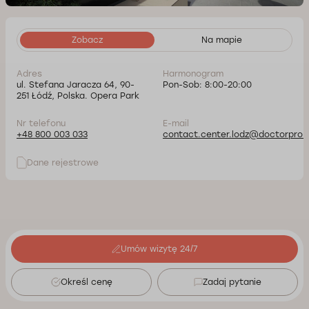
Zobacz
Na mapie
Adres
Harmonogram
ul. Stefana Jaracza 64, 90-
Pon-Sob: 8:00-20:00
251 Łódź, Polska. Opera Park
Nr telefonu
E-mail
+48 800 003 033
contact.center.lodz@doctorpro.p
Dane rejestrowe
Umów wizytę 24/7
Określ cenę
Zadaj pytanie