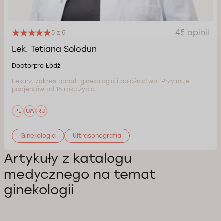
45 opinii
5 z 5
Lek. Tetiana Solodun
Doctorpro Łódź
Lekarz. Zakres porad: ginekologia i położnictwo. Przyjmuje
pacjentów od 16 roku życia.
PL
UA
RU
Ginekologia
Ultrasonografia
Artykuły z katalogu
medycznego na temat
ginekologii