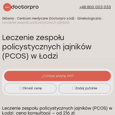
+48 800 003 033
Główna
Centrum medyczne Doctorpro Łódź
Ginekologiczna
Leczenie zespołu policystycznych jajników
Leczenie zespołu
policystycznych jajników
(PCOS) w Łodzi
Umów wizytę 24/7
Określ cenę
Zadaj pytanie
Leczenie zespołu policystycznych jajników (PCOS) w
Łodzi: cena konsultacji — od 216 zł.