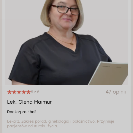
47 opinii
5 z 5
Lek. Olena Maimur
Doctorpro Łódź
Lekarz. Zakres porad: ginekologia i położnictwo. Przyjmuje
pacjentów od 18 roku życia.