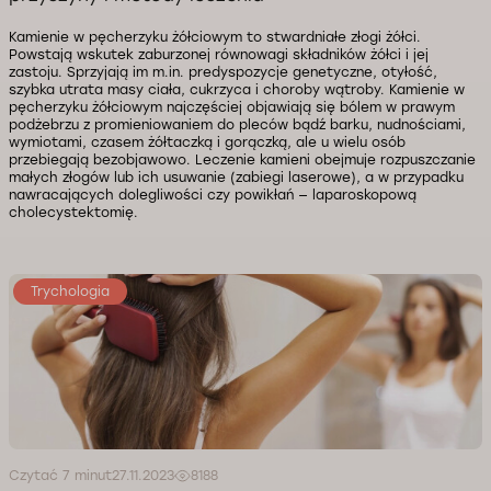
Kamienie w pęcherzyku żółciowym to stwardniałe złogi żółci.
Powstają wskutek zaburzonej równowagi składników żółci i jej
zastoju. Sprzyjają im m.in. predyspozycje genetyczne, otyłość,
szybka utrata masy ciała, cukrzyca i choroby wątroby. Kamienie w
pęcherzyku żółciowym najczęściej objawiają się bólem w prawym
podżebrzu z promieniowaniem do pleców bądź barku, nudnościami,
wymiotami, czasem żółtaczką i gorączką, ale u wielu osób
przebiegają bezobjawowo. Leczenie kamieni obejmuje rozpuszczanie
małych złogów lub ich usuwanie (zabiegi laserowe), a w przypadku
nawracających dolegliwości czy powikłań — laparoskopową
cholecystektomię.
Trychologia
Czytać 7 minut
27.11.2023
8188