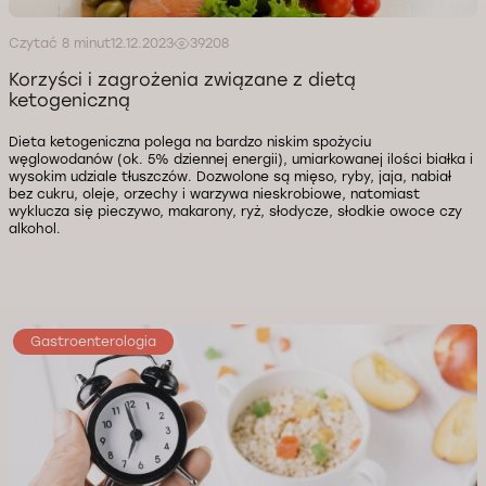
Czytać 8 minut
12.12.2023
39208
Korzyści i zagrożenia związane z dietą
ketogeniczną
Dieta ketogeniczna polega na bardzo niskim spożyciu
węglowodanów (ok. 5% dziennej energii), umiarkowanej ilości białka i
wysokim udziale tłuszczów. Dozwolone są mięso, ryby, jaja, nabiał
bez cukru, oleje, orzechy i warzywa nieskrobiowe, natomiast
wyklucza się pieczywo, makarony, ryż, słodycze, słodkie owoce czy
alkohol.
Gastroenterologia