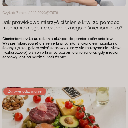
Czytać 7 minut
12.12.2023
7578
Jak prawidłowo mierzyć ciśnienie krwi za pomocą
mechanicznego i elektronicznego ciśnieniomierza?
Ciśnieniomierz to urządzenie służące do pomiaru ciśnienia krwi.
Wyższe (skurczowe) ciśnienie krwi to siła, z jaką krew naciska na
ściany tętnic, gdy mięsień sercowy kurczy się maksymalnie. Niższe
(rozkurczowe) ciśnienie krwi to poziom ciśnienia krwi, gdy mięsień
sercowy jest najbardziej rozluźniony.
Zdrowe odżywianie