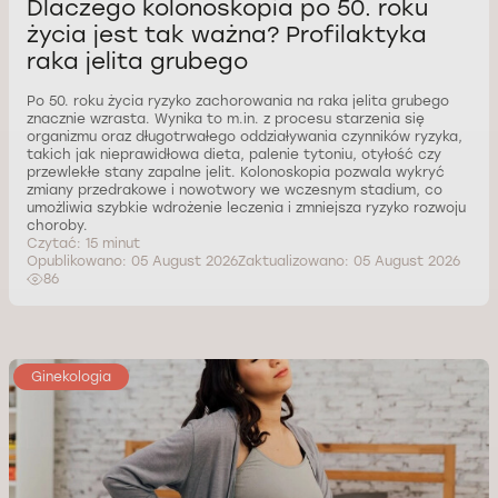
Dlaczego kolonoskopia po 50. roku
życia jest tak ważna? Profilaktyka
raka jelita grubego
Po 50. roku życia ryzyko zachorowania na raka jelita grubego
znacznie wzrasta. Wynika to m.in. z procesu starzenia się
organizmu oraz długotrwałego oddziaływania czynników ryzyka,
takich jak nieprawidłowa dieta, palenie tytoniu, otyłość czy
przewlekłe stany zapalne jelit. Kolonoskopia pozwala wykryć
zmiany przedrakowe i nowotwory we wczesnym stadium, co
umożliwia szybkie wdrożenie leczenia i zmniejsza ryzyko rozwoju
choroby.
Czytać: 15 minut
Opublikowano: 05 August 2026
Zaktualizowano: 05 August 2026
86
Ginekologia