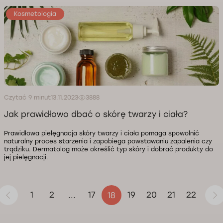
Kosmetologia
Czytać 9 minut
13.11.2023
3888
Jak prawidłowo dbać o skórę twarzy i ciała?
Prawidłowa pielęgnacja skóry twarzy i ciała pomaga spowolnić
naturalny proces starzenia i zapobiega powstawaniu zapalenia czy
trądziku. Dermatolog może określić typ skóry i dobrać produkty do
jej pielęgnacji.
1
2
17
19
20
21
22
...
18