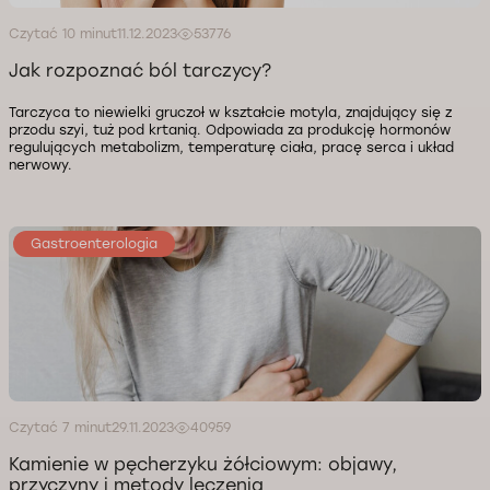
Czytać 10 minut
11.12.2023
53776
Jak rozpoznać ból tarczycy?
Tarczyca to niewielki gruczoł w kształcie motyla, znajdujący się z
przodu szyi, tuż pod krtanią. Odpowiada za produkcję hormonów
regulujących metabolizm, temperaturę ciała, pracę serca i układ
nerwowy.
Gastroenterologia
Czytać 7 minut
29.11.2023
40959
Kamienie w pęcherzyku żółciowym: objawy,
przyczyny i metody leczenia