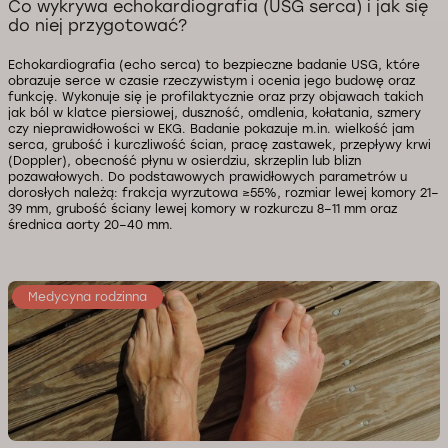
Co wykrywa echokardiografia (USG serca) i jak się
do niej przygotować?
Echokardiografia (echo serca) to bezpieczne badanie USG, które
obrazuje serce w czasie rzeczywistym i ocenia jego budowę oraz
funkcję. Wykonuje się je profilaktycznie oraz przy objawach takich
jak ból w klatce piersiowej, duszność, omdlenia, kołatania, szmery
czy nieprawidłowości w EKG. Badanie pokazuje m.in. wielkość jam
serca, grubość i kurczliwość ścian, pracę zastawek, przepływy krwi
(Doppler), obecność płynu w osierdziu, skrzeplin lub blizn
pozawałowych. Do podstawowych prawidłowych parametrów u
dorosłych należą: frakcja wyrzutowa ≥55%, rozmiar lewej komory 21–
39 mm, grubość ściany lewej komory w rozkurczu 8–11 mm oraz
średnica aorty 20–40 mm.
Medycyna rodzinna