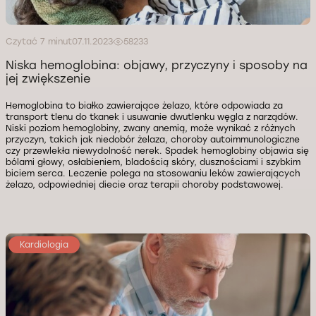
Czytać 7 minut
07.11.2023
58233
Niska hemoglobina: objawy, przyczyny i sposoby na
jej zwiększenie
Hemoglobina to białko zawierające żelazo, które odpowiada za
transport tlenu do tkanek i usuwanie dwutlenku węgla z narządów.
Niski poziom hemoglobiny, zwany anemią, może wynikać z różnych
przyczyn, takich jak niedobór żelaza, choroby autoimmunologiczne
czy przewlekła niewydolność nerek. Spadek hemoglobiny objawia się
bólami głowy, osłabieniem, bladością skóry, dusznościami i szybkim
biciem serca. Leczenie polega na stosowaniu leków zawierających
żelazo, odpowiedniej diecie oraz terapii choroby podstawowej.
Kardiologia