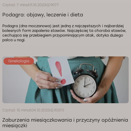
Czytać 7 minut
11.10.2023
9077
Podagra: objawy, leczenie i dieta
Podagra (dna moczanowa) jest jedną z najczęstszych i najbardziej
bolesnych form zapalenia stawów. Najczęściej ta choroba stawów,
cechująca się przebiegiem przypominającym atak, dotyka dużego
palca u nogi.
Ginekologia
Czytać 10 minut
04.10.2023
10370
Zaburzenia miesiączkowania i przyczyny opóźnienia
miesiączki