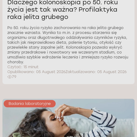
Dlaczego kolonoskopia po 50. roku
życia jest tak ważna? Profilaktyka
raka jelita grubego
Po 50. roku życia ryzyko zachorowania na raka jelita grubego
znacznie wzrasta. Wynika to m.in. z procesu starzenia się
organizmu oraz długotrwałego oddziaływania czynników ryzyka,
takich jak nieprawidłowa dieta, palenie tytoniu, otyłość czy
przewlekłe stany zapalne jelit. Kolonoskopia pozwala wykryć
zmiany przedrakowe i nowotwory we wczesnym stadium, co
umożliwia szybkie wdrożenie leczenia i zmniejsza ryzyko rozwoju
choroby.
Czytać: 15 minut
Opublikowano: 05 August 2026
Zaktualizowano: 05 August 2026
79
Badania laboratoryjne