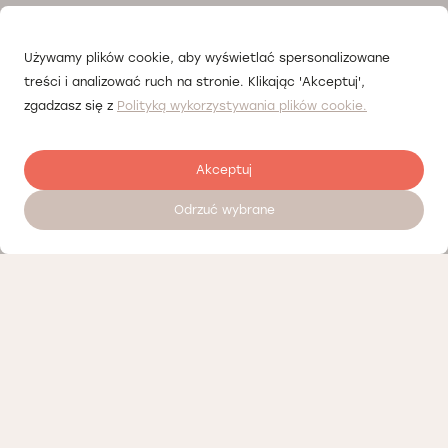
Używamy plików cookie, aby wyświetlać spersonalizowane
treści i analizować ruch na stronie. Klikając 'Akceptuj',
zgadzasz się z
Polityką wykorzystywania plików cookie.
Akceptuj
Odrzuć wybrane
Umów wizytę 24/7
Nasi partnerzy
Polityka prywatności
Polityka Cookies
Informacje o naszej działalności