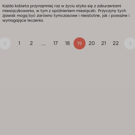
Każda kobieta przynajmniej raz w życiu styka się z zaburzeniami
miesiączkowania, w tym z opóźnieniem miesiączki. Przyczyny tych
zjawisk mogą być zarówno tymczasowe i nieistotne, jak i poważne i
wymagające leczenia.
1
2
17
18
20
21
22
...
19