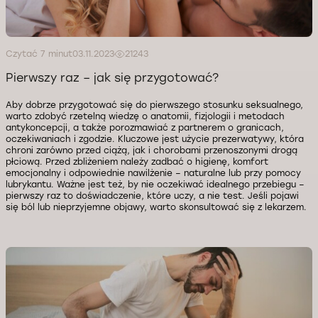
Czytać 7 minut
03.11.2023
21243
Pierwszy raz – jak się przygotować?
Aby dobrze przygotować się do pierwszego stosunku seksualnego,
warto zdobyć rzetelną wiedzę o anatomii, fizjologii i metodach
antykoncepcji, a także porozmawiać z partnerem o granicach,
oczekiwaniach i zgodzie. Kluczowe jest użycie prezerwatywy, która
chroni zarówno przed ciążą, jak i chorobami przenoszonymi drogą
płciową. Przed zbliżeniem należy zadbać o higienę, komfort
emocjonalny i odpowiednie nawilżenie – naturalne lub przy pomocy
lubrykantu. Ważne jest też, by nie oczekiwać idealnego przebiegu –
pierwszy raz to doświadczenie, które uczy, a nie test. Jeśli pojawi
się ból lub nieprzyjemne objawy, warto skonsultować się z lekarzem.