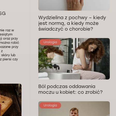
USG
Wydzielina z pochwy – kiedy
jest normą, a kiedy może
świadczyć o chorobie?
nie raz w
iesiątym
ji oraz przy
Urologia
 można robić
skazane przy
 z
 skóry lub
z piersi czy
Ból podczas oddawania
moczu u kobiet: co zrobić?
Urologia