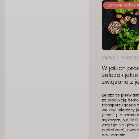
Zdrowe odżywia
Czytać 7 minut
17.0
W jakich pro
żelazo i jaki
związane z 
Żelazo to pierwias
za produkcję hemog
transportującego t
we krwi mierzony j
(µmol/L), a norma ż
mężczyzn, 6,6-26,0 
znajduje się główni
podrobach), owoca
czy sezamie.