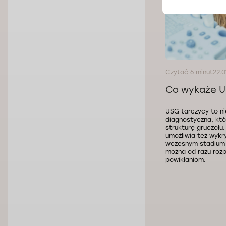
Czytać 6 minut
22.0
Co wykaże U
USG tarczycy to n
diagnostyczna, któ
strukturę gruczołu
umożliwia też wykr
wczesnym stadium i
można od razu rozp
powikłaniom.