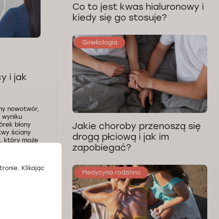
Co to jest kwas hialuronowy i
kiedy się go stosuje?
Ginekologia
 i jak
ny nowotwór,
w wyniku
Jakie choroby przenoszą się
órek błony
twy ściany
drogą płciową i jak im
, który może
zapobiegać?
tra aż do 20
ronie. Klikając
Medycyna rodzinna