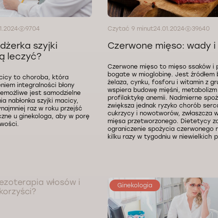
1.2024
9704
Czytać 9 minut
24.01.2024
39640
dżerka szyjki
Czerwone mięso: wady i 
ją leczyć?
Czerwone mięso to mięso ssaków i
bogate w mioglobinę. Jest źródłem b
cicy to choroba, która
żelaza, cynku, fosforu i witamin z gr
eniem integralności błony
wspiera budowę mięśni, metabolizm 
iemożliwe jest samodzielne
profilaktykę anemii. Nadmierne spo
ia nabłonka szyjki macicy,
zwiększa jednak ryzyko chorób serca
najmniej raz w roku przejść
cukrzycy i nowotworów, zwłaszcza 
czne u ginekologa, aby w porę
mięsa przetworzonego. Dietetycy z
wości.
ograniczenie spożycia czerwonego 
kilku razy w tygodniu w niewielkich 
Ginekologia