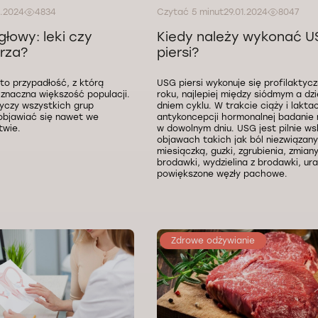
1.2024
4834
Czytać 5 minut
29.01.2024
8047
głowy: leki czy
Kiedy należy wykonać 
arza?
piersi?
to przypadłość, z którą
USG piersi wykonuje się profilaktycz
znaczna większość populacji.
roku, najlepiej między siódmym a dz
yczy wszystkich grup
dniem cyklu. W trakcie ciąży i laktac
objawiać się nawet we
antykoncepcji hormonalnej badanie
twie.
w dowolnym dniu. USG jest pilnie w
objawach takich jak ból niezwiązany
miesiączką, guzki, zgrubienia, zmiany
brodawki, wydzielina z brodawki, ura
powiększone węzły pachowe.
Zdrowe odżywianie