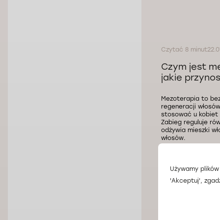
Czytać 8 minut
22.0
Czym jest me
jakie przynos
Mezoterapia to be
regeneracji włosów
stosować u kobiet 
Zabieg reguluje r
odżywia mieszki wł
włosów.
Używamy plików 
'Akceptuj', zgad