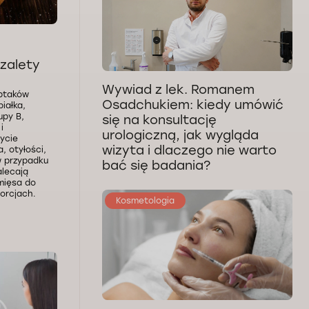
zalety
Wywiad z lek. Romanem
 ptaków
Osadchukiem: kiedy umówić
iałka,
upy B,
się na konsultację
i
urologiczną, jak wygląda
życie
wizyta i dlaczego nie warto
, otyłości,
w przypadku
bać się badania?
alecają
mięsa do
porcjach.
Kosmetologia