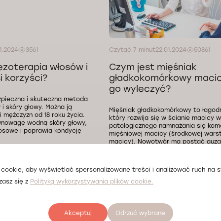
1.2024
3561
Czytać 7 minut
22.01.2024
50861
zoterapia włosów i
Czym jest mięśniak
i korzyści?
gładkokomórkowy macicy
go wyleczyć?
zpieczna i skuteczna metoda
 i skóry głowy. Można ją
Mięśniak gładkokomórkowy to łagod
i mężczyzn od 18 roku życia.
który rozwija się w ścianie macicy 
ównowagę wodną skóry głowy,
patologicznego namnażania się kom
osowe i poprawia kondycję
mięśniowej macicy (środkowej wars
macicy). Nowotwór ma postać guza
osiągać rozmiary od jednego milime
centymetrów.
cookie, aby wyświetlać spersonalizowane treści i analizować ruch na st
zasz się z
Polityką wykorzystywania plików cookie.
Endokrynologia
Akceptuj
Odrzuć wybrane