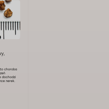
wy,
to choroba
rzeń
e dochodzi
ance nerek.