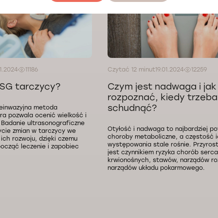
1.2024
11186
Czytać 12 minut
19.01.2024
12259
SG tarczycy?
Czym jest nadwaga i jak
rozpoznać, kiedy trzeba
schudnąć?
ieinwazyjna metoda
ra pozwala ocenić wielkość i
. Badanie ultrasonograficzne
Otyłość i nadwaga to najbardziej 
ycie zmian w tarczycy we
choroby metaboliczne, a częstość 
ch rozwoju, dzięki czemu
występowania stale rośnie. Przyros
ocząć leczenie i zapobiec
jest czynnikiem ryzyka chorób serca
krwionośnych, stawów, narządów ro
narządów układu pokarmowego.