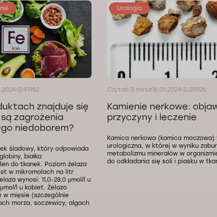
nie
Urologia
1.2024
41982
Czytać 8 minut
16.01.2024
25926
duktach znajduje się
Kamienie nerkowe: obja
e są zagrożenia
przyczyny i leczenie
jego niedoborem?
Kamica nerkowa (kamica moczowa) 
urologiczna, w której w wyniku zabu
tek śladowy, który odpowiada
metabolizmu minerałów w organizmi
lobiny, białka
do odkładania się soli i piasku w tk
len do tkanek. Poziom żelaza
est w mikromolach na litr
elaza wynosi: 11,0-28,0 µmol/l u
µmol/l u kobiet. Żelazo
e w mięsie (szczególnie
ch morza, soczewicy, algach