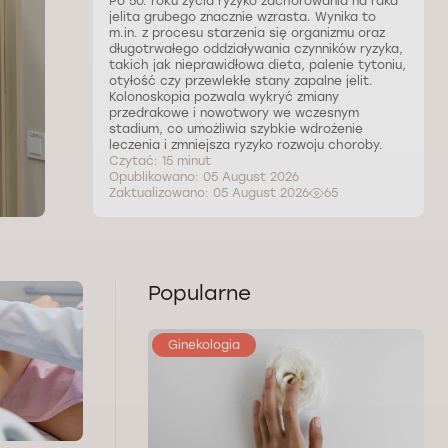
Po 50. roku życia ryzyko zachorowania na raka
jelita grubego znacznie wzrasta. Wynika to
m.in. z procesu starzenia się organizmu oraz
długotrwałego oddziaływania czynników ryzyka,
takich jak nieprawidłowa dieta, palenie tytoniu,
otyłość czy przewlekłe stany zapalne jelit.
Kolonoskopia pozwala wykryć zmiany
przedrakowe i nowotwory we wczesnym
stadium, co umożliwia szybkie wdrożenie
leczenia i zmniejsza ryzyko rozwoju choroby.
Czytać: 15 minut
Opublikowano: 05 August 2026
Zaktualizowano: 05 August 2026
65
Popularne
Ginekologia