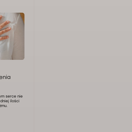
enia
ym serce nie
niej ilości
zmu.