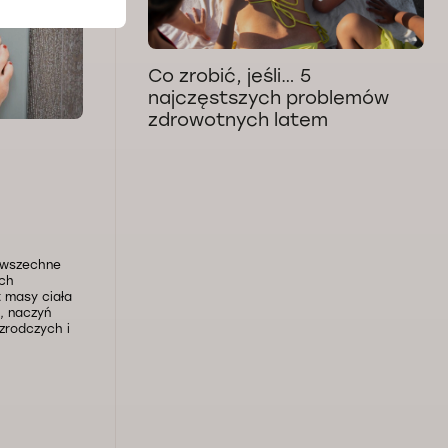
Co zrobić, jeśli… 5
najczęstszych problemów
zdrowotnych latem
powszechne
ich
t masy ciała
, naczyń
zrodczych i