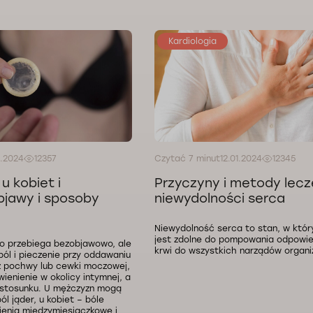
Kardiologia
1.2024
12357
Czytać 7 minut
12.01.2024
12345
u kobiet i
Przyczyny i metody lecz
bjawy i sposoby
niewydolności serca
Niewydolność serca to stan, w któr
jest zdolne do pompowania odpowied
o przebiega bezobjawowo, ale
krwi do wszystkich narządów organi
l i pieczenie przy oddawaniu
z pochwy lub cewki moczowej,
ienienie w okolicy intymnej, a
 stosunku. U mężczyzn mogą
ól jąder, u kobiet – bóle
ienia międzymiesiączkowe i