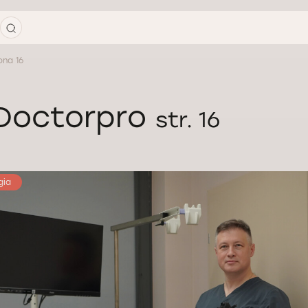
ona 16
 Doctorpro
str. 16
gia