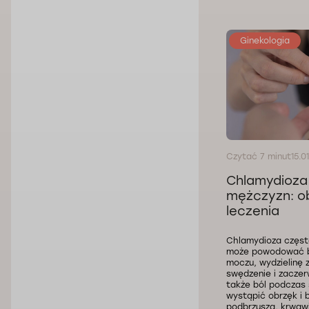
Ginekologia
Czytać 7 minut
15.0
Chlamydioza 
mężczyzn: o
leczenia
Chlamydioza częst
może powodować bó
moczu, wydzielinę 
swędzenie i zaczerw
także ból podczas
wystąpić obrzęk i b
podbrzusza, krwaw