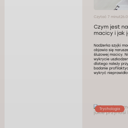
Czytać 7 minut
26.0
Czym jest na
macicy i jak 
Nadżerka szyjki ma
objawia się narusz
śluzowej macicy. N
wykrycie uszkodzen
dlatego należy przy
badanie profilakty
wykryć nieprawidło
Trychologia