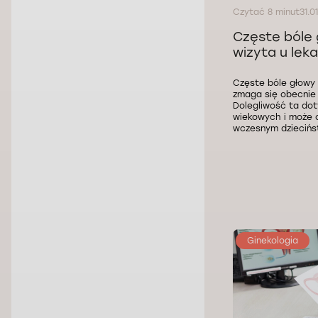
Czytać 8 minut
31.0
Częste bóle 
wizyta u lek
Częste bóle głowy 
zmaga się obecnie 
Dolegliwość ta dot
wiekowych i może 
wczesnym dziecińs
Ginekologia