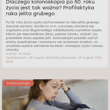
Dlaczego kolonoskopia po 50. roku
życia jest tak ważna? Profilaktyka
raka jelita grubego
Po 50. roku życia ryzyko zachorowania na raka jelita grubego
znacznie wzrasta. Wynika to m.in. z procesu starzenia się
organizmu oraz długotrwałego oddziaływania czynników ryzyka,
takich jak nieprawidłowa dieta, palenie tytoniu, otyłość czy
przewlekłe stany zapalne jelit. Kolonoskopia pozwala wykryć
zmiany przedrakowe i nowotwory we wczesnym stadium, co
umożliwia szybkie wdrożenie leczenia i zmniejsza ryzyko rozwoju
choroby.
Czytać: 15 minut
Opublikowano: 05 August 2026
Zaktualizowano: 05 August 2026
66
Endokrynologia