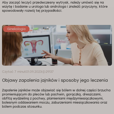
Aby zacząć leczyć przedwczesny wytrysk, należy umówić się na
wizytę i badanie u urologa lub androloga i znaleźć przyczyny, które
spowodowały rozwój tej przypadłości.
Ginekologia
Czytać 7 minut
01.09.2023
29137
Objawy zapalenia jajników i sposoby jego leczenia
Zapalenie jajników może objawiać się bólem w dolnej części brzucha
promieniującym do pleców lub pachwin, gorączką, dreszczami,
obfitą wydzieliną z pochwy, plamieniami międzymiesiączkowymi,
bolesnym oddawaniem moczu, zaburzeniami miesiączkowania oraz
bólem podczas stosunku.