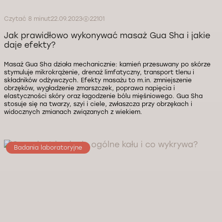
Czytać 8 minut
22.09.2023
22101
Jak prawidłowo wykonywać masaż Gua Sha i jakie
daje efekty?
Masaż Gua Sha działa mechanicznie: kamień przesuwany po skórze
stymuluje mikrokrążenie, drenaż limfatyczny, transport tlenu i
składników odżywczych. Efekty masażu to m.in. zmniejszenie
obrzęków, wygładzenie zmarszczek, poprawa napięcia i
elastyczności skóry oraz łagodzenie bólu mięśniowego. Gua Sha
stosuje się na twarzy, szyi i ciele, zwłaszcza przy obrzękach i
widocznych zmianach związanych z wiekiem.
Badania laboratoryjne