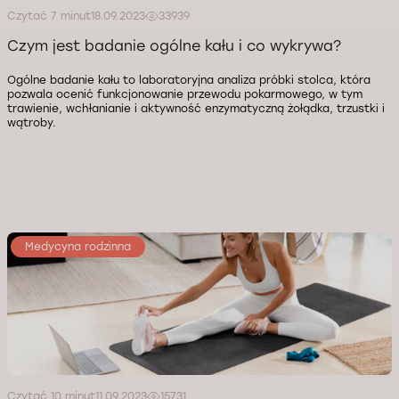
Czytać 7 minut
18.09.2023
33939
Czym jest badanie ogólne kału i co wykrywa?
Ogólne badanie kału to laboratoryjna analiza próbki stolca, która
pozwala ocenić funkcjonowanie przewodu pokarmowego, w tym
trawienie, wchłanianie i aktywność enzymatyczną żołądka, trzustki i
wątroby.
Medycyna rodzinna
Czytać 10 minut
11.09.2023
15731