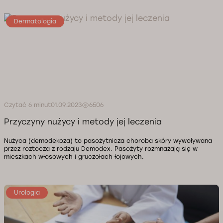
Dermatologia
Czytać 6 minut
01.09.2023
6506
Przyczyny nużycy i metody jej leczenia
Nużyca (demodekoza) to pasożytnicza choroba skóry wywoływana
przez roztocza z rodzaju Demodex. Pasożyty rozmnażają się w
mieszkach włosowych i gruczołach łojowych.
Urologia