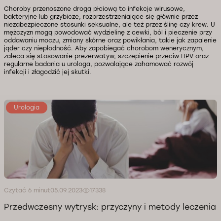
Choroby przenoszone drogą płciową to infekcje wirusowe,
bakteryjne lub grzybicze, rozprzestrzeniające się głównie przez
niezabezpieczone stosunki seksualne, ale też przez ślinę czy krew. U
mężczyzn mogą powodować wydzielinę z cewki, ból i pieczenie przy
oddawaniu moczu, zmiany skórne oraz powikłania, takie jak zapalenie
jąder czy niepłodność. Aby zapobiegać chorobom wenerycznym,
zaleca się stosowanie prezerwatyw, szczepienie przeciw HPV oraz
regularne badania u urologa, pozwalające zahamować rozwój
infekcji i złagodzić jej skutki.
Urologia
Czytać 6 minut
05.09.2023
17338
Przedwczesny wytrysk: przyczyny i metody leczenia