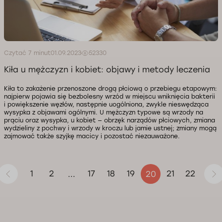
Czytać 7 minut
01.09.2023
52330
Kiła u mężczyzn i kobiet: objawy i metody leczenia
Kiła to zakażenie przenoszone drogą płciową o przebiegu etapowym:
najpierw pojawia się bezbolesny wrzód w miejscu wniknięcia bakterii
i powiększenie węzłów, następnie uogólniona, zwykle nieswędząca
wysypka z objawami ogólnymi. U mężczyzn typowe są wrzody na
prąciu oraz wysypka, u kobiet — obrzęk narządów płciowych, zmiana
wydzieliny z pochwy i wrzody w kroczu lub jamie ustnej; zmiany mogą
zajmować także szyjkę macicy i pozostać niezauważone.
1
2
17
18
19
21
22
...
20